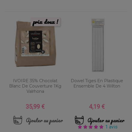
prix doux !
IVOIRE 35% Chocolat
Dowel Tiges En Plastique
Blanc De Couverture 1Kg
Ensemble De 4 Wilton
Valrhona
35,99 €
4,19 €
Prix
Prix
Ajouter au panier
Ajouter au panier
1 avis