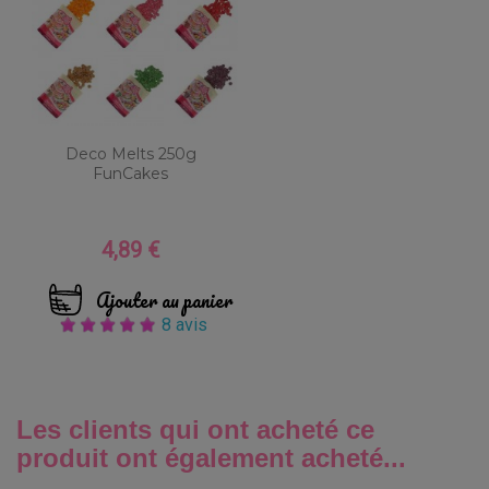
Deco Melts 250g
FunCakes
4,89 €
Prix
Ajouter au panier
8 avis
Les clients qui ont acheté ce
produit ont également acheté...