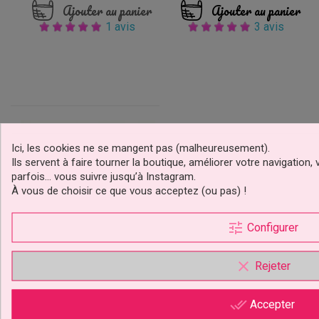
Ajouter au panier
Ajouter au panier
1 avis
3 avis
Ici, les cookies ne se mangent pas (malheureusement).
Ils servent à faire tourner la boutique, améliorer votre navigatio
parfois… vous suivre jusqu’à Instagram.
À vous de choisir ce que vous acceptez (ou pas) !
tune
Configurer
clear
Rejeter
Pinceau Alimentaire Taille
0
done_all
Accepter