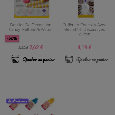
Douilles De Décoration
Cuillère À Chocolat Avec
Candy Melt Set/5 Wilton
Bec Effilé, Décoratives
Wilton
-25%
2,62 €
4,19 €
Prix
Prix
Prix
3,49 €
de
base
Ajouter au panier
Ajouter au panier
déclinaisons