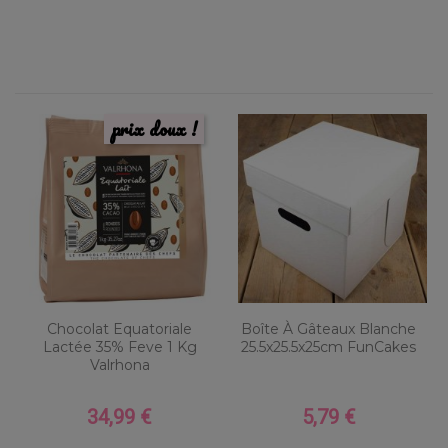
prix doux !
Chocolat Equatoriale
Boîte À Gâteaux Blanche
Lactée 35% Feve 1 Kg
25.5x25.5x25cm FunCakes
Valrhona
34,99 €
5,79 €
Prix
Prix