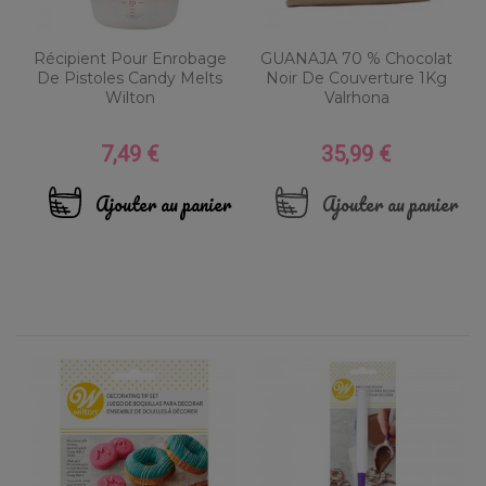
Récipient Pour Enrobage
GUANAJA 70 % Chocolat
De Pistoles Candy Melts
Noir De Couverture 1Kg
Wilton
Valrhona
7,49 €
35,99 €
Prix
Prix
Ajouter au panier
Ajouter au panier