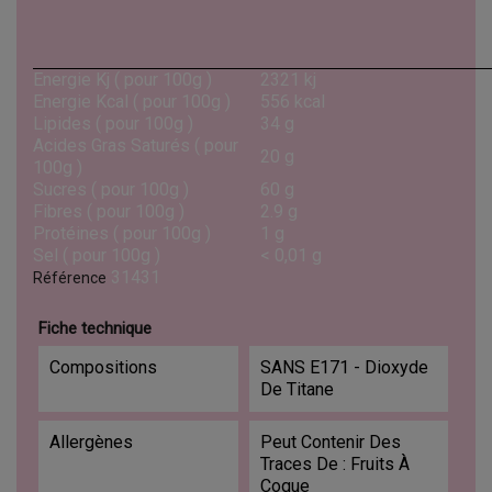
Energie Kj ( pour 100g )
2321 kj
Energie Kcal ( pour 100g )
556 kcal
Lipides ( pour 100g )
34 g
Acides Gras Saturés ( pour
20 g
100g )
Sucres ( pour 100g )
60 g
Fibres ( pour 100g )
2.9 g
Protéines ( pour 100g )
1 g
Sel ( pour 100g )
< 0,01 g
31431
Référence
Fiche technique
Compositions
SANS E171 - Dioxyde
De Titane
Allergènes
Peut Contenir Des
Traces De : Fruits À
Coque