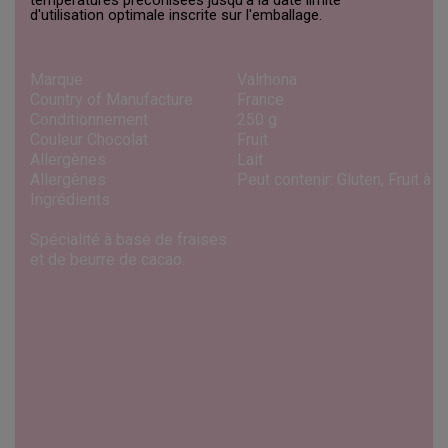
d'utilisation optimale inscrite sur l'emballage.
Marque
Valrhona
Country of Manufacture
France
Conditionnement
250 g
Couleur Chocolat
Fruit
Allergènes
Lait
Allergènes
Peut contenir: Gluten, Fruit à Co
Ingrédients
Spécialité à base de fraises
et de beurre de cacao.