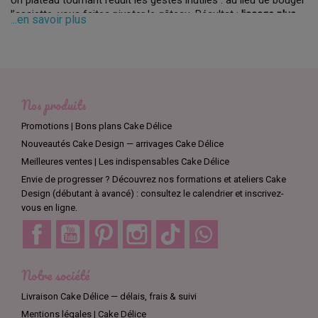
l’assiette, vous faites pivoter le gâteau. Résultat :
lissage plus
...en savoir plus
droit
,
angles réguliers
,
dépose précise
des pochages et
décorations. C’est l’outil central du plan de travail Cake Design.
Comment choisir
Nos produits
Diamètre
: 23–28 cm = passe-partout ; 30–32 cm si vous faites
souvent des gâteaux hauts / dummy.
Promotions | Bons plans Cake Délice
Matière
Nouveautés Cake Design — arrivages Cake Délice
:
Meilleures ventes | Les indispensables Cake Délice
Plastique
: léger, économique, idéal pour débuter.
Envie de progresser ? Découvrez nos formations et ateliers Cake
Design (débutant à avancé) : consultez le calendrier et inscrivez-
Aluminium / métal
: plus
stable
et durable, rotation plus fluide.
vous en ligne.
Stabilité
: base
antidérapante
(pieds caoutchouc ou tapis
Facebook
YouTube
Pinterest
Instagram
TikTok
Discord
silicone).
Mécanisme
:
roulements
pour une rotation régulière (utile au
Notre société
lissage).
Livraison Cake Délice — délais, frais & suivi
Fonctions
:
Mentions légales | Cake Délice