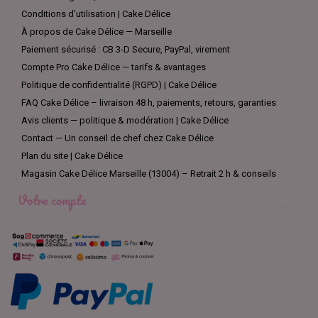
Inclinable
pour drip, retouches de chantilly, effets de gravité.
Conditions d’utilisation | Cake Délice
À propos de Cake Délice — Marseille
Marquages
(cercles/repères) pour centrer vos étages et
toppers.
Paiement sécurisé : CB 3-D Secure, PayPal, virement
Compte Pro Cake Délice — tarifs & avantages
Hauteur
: une
base plus haute
soulage le dos et donne de
Politique de confidentialité (RGPD) | Cake Délice
meilleurs appuis au lisseur.
FAQ Cake Délice – livraison 48 h, paiements, retours, garanties
Indispensables à associer
Avis clients — politique & modération | Cake Délice
Contact — Un conseil de chef chez Cake Délice
Lisseurs & scrapers “tall”
pour les gâteaux hauts.
Plan du site | Cake Délice
Magasin Cake Délice Marseille (13004) – Retrait 2 h & conseils
Spatule coudée
(forçage uniforme des glaçages).
Votre compte

Tapis antidérapant
entre plateau et semelle carton.
Boîtes hautes réglables
pour le transport.
Sprays de démoulage
pour des bords nets dès la sortie du
moule.
CMC/Tylo
pour renforcer fleurs et modelages (moins de casse
au montage).