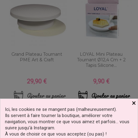
Grand Plateau Tournant
LOYAL Mini Plateau
PME Art & Craft
Tournant Ø12,4 Cm + 2
Tapis Silicone...
29,90 €
9,90 €
Prix
Prix
Ajouter au panier
Ajouter au panier
×
1 avis
Ici, les cookies ne se mangent pas (malheureusement).
nouveau
Ils servent à faire tourner la boutique, améliorer votre
navigation, vous montrer ce que vous aimez et parfois… vous
suivre jusqu’à Instagram.
À vous de choisir ce que vous acceptez (ou pas) !