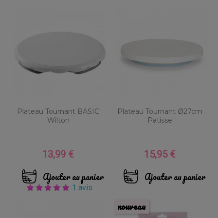
Plateau Tournant BASIC
Plateau Tournant Ø27cm
Wilton
Patisse
13,99 €
15,95 €
Prix
Prix
Ajouter au panier
Ajouter au panier
1 avis
nouveau