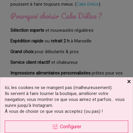
poussent à faire toujours mieux. (
Cake Delice
)
Pourquoi choisir Cake Délice ?
Sélection experte
et nouveautés régulières
Expédition rapide
ou
retrait 2 h
à Marseille
Grand choix
pour débutants & pros
Service client réactif
et chaleureux
Impressions alimentaires personnalisées
prêtes pour vos
évènements (
Cake Delice
)
×
Ici, les cookies ne se mangent pas (malheureusement).
Besoin d’un coup de pouce pour démarrer ?
Ils servent à faire tourner la boutique, améliorer votre
navigation, vous montrer ce que vous aimez et parfois… vous
Commencer par la
pâte à sucre
pour recouvrir
suivre jusqu’à Instagram.
proprement
À vous de choisir ce que vous acceptez (ou pas) !
Ajouter des
colorants gel
pour des teintes nettes
tune
Configurer
Finir avec un
spray effet velours/nacré
pour le “wow”