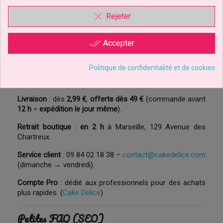
clear
Rejeter
Poser sur un
cake board
et emballer dans une
boîte
adaptée
Tout est dispo sur la boutique—et on vous guide si
done_all
Accepter
besoin. (
Cake Delice
)
Politique de confidentialité et de cookies
Infos pratiques
Livraison
: dès
2,99 €
,
offerte dès 49 €
(commande avant
12 h
=
expédition le jour même
).
Retrait boutique
:
en 2 h
à Marseille, 129 Avenue des
Chartreux.
Service client
: 09 84 02 18 38 –
contact@cakedelice.com
(dimanche → vendredi).
Compte Pro
: dédié aux professionnels pour des achats
plus rapides. (
Cake Delice
)
Petites FAQ (SEO)