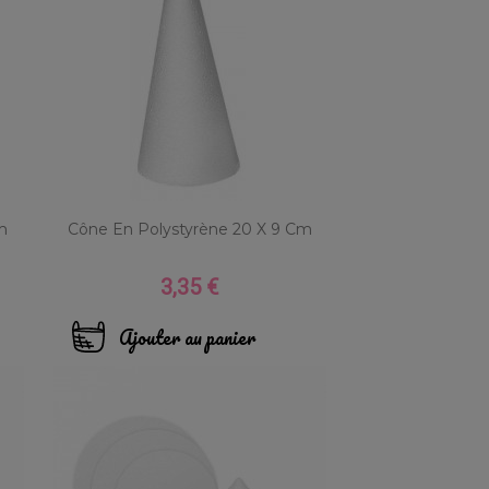
m
Cône En Polystyrène 20 X 9 Cm
3,35 €
Prix
Ajouter au panier