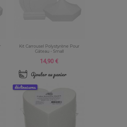
r
Kit Carrousel Polystyrène Pour
Gâteau - Small
14,90 €
Prix
Ajouter au panier
déclinaisons