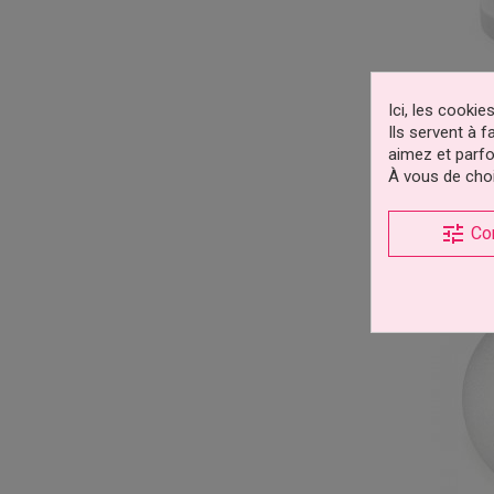
Ici, les cooki
Dum
Ils servent à 
Support
aimez et parfo
À vous de choi
tune
Co
déclinai