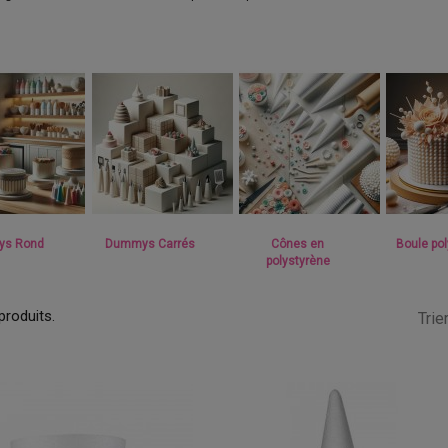
s Rond
Dummys Carrés
Cônes en
Boule po
polystyrène
 produits.
Trier