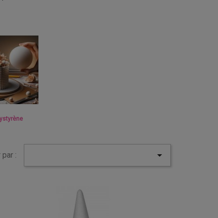
lystyrène

 par :