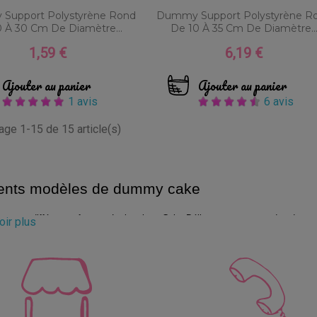
Support Polystyrène Rond
Dummy Support Polystyrène R
 À 30 Cm De Diamètre...
De 10 À 35 Cm De Diamètre..
1,59 €
6,19 €
Prix
Prix
Ajouter au panier
Ajouter au panier
1 avis
6 avis
hage 1-15 de 15 article(s)
rents modèles de dummy cake
s ont différentes formes. La boutique Cake Délice vous propose des dummys
voir plus
 FunCakes. La hauteur et le diamètre sont également variables. Votre choix d
n polystyrène expansé (PSE), les dummys sont conçus pour le contact alime
nt utiliser un support pour dummy cake ?
 votre support avec de la pâte à sucre, de la pâte d'amande ou de la glace 