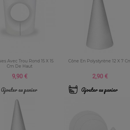
s Avec Trou Rond 15 X 15
Cône En Polystyrène 12 X 7 C
Cm De Haut
9,90 €
2,90 €
Prix
Prix
Ajouter au panier
Ajouter au panier