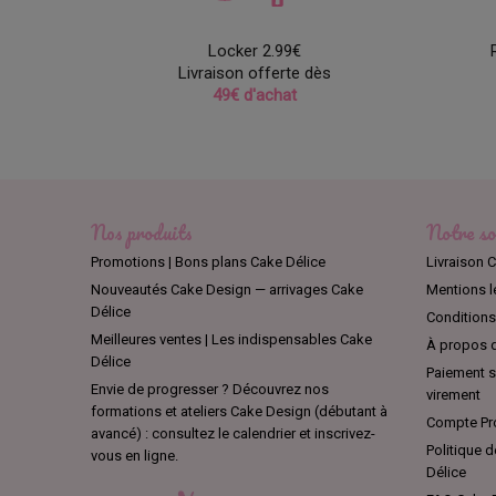
et fera u
Locker 2.99€
Optez de 
Livraison offerte dès
traces év
49€ d'achat
Les dummy
Nos produits
Notre so
Promotions | Bons plans Cake Délice
Livraison C
Nouveautés Cake Design — arrivages Cake
Mentions l
Délice
Conditions 
Meilleures ventes | Les indispensables Cake
À propos d
Délice
Paiement sé
Envie de progresser ? Découvrez nos
virement
formations et ateliers Cake Design (débutant à
Compte Pro
avancé) : consultez le calendrier et inscrivez-
Politique d
vous en ligne.
Délice