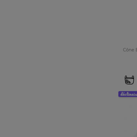
Cône E
déclinai