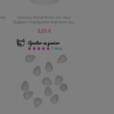
ène
Dummy Rond 15 Cm De Haut
Support Polystyrène Diamètre Au...
3,05 €
Prix
Ajouter au panier
3 avis