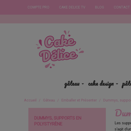
COMPTE PRO
CAKE DELICE TV
BLOG
CONTACT
Commandez 
gâteau
cake design
pât
Accueil
Gâteau
Emballer et Présenter
Dummys, suppor
Dumm
DUMMYS, SUPPORTS EN
Les suppo
POLYSTYRÈNE
s'agit d'