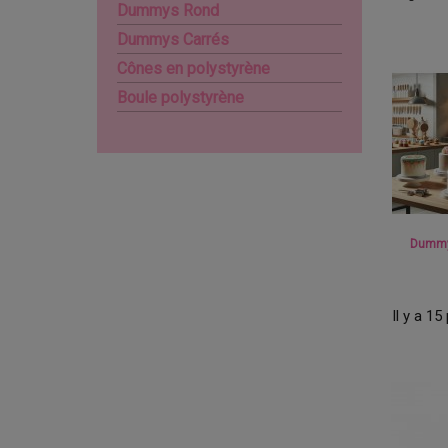
Dummys Rond
Dummys Carrés
Cônes en polystyrène
Boule polystyrène
Dummy
Il y a 15