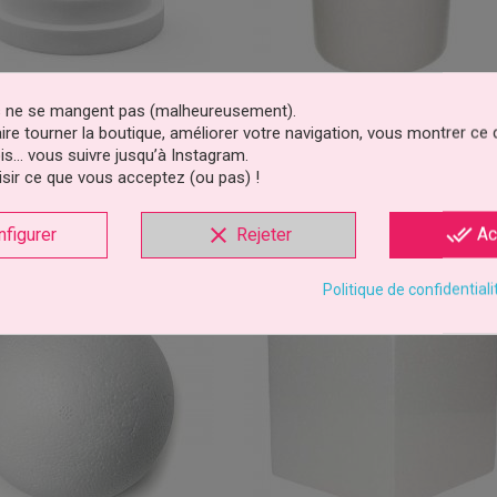
es ne se mangent pas (malheureusement).
my Rond 5 Cm De Haut
Dummy Rond 20 Cm De Hau
faire tourner la boutique, améliorer votre navigation, vous montrer ce
 Polystyrène Diamètre Au...
Support Polystyrène Diamètre Au
is… vous suivre jusqu’à Instagram.
sir ce que vous acceptez (ou pas) !
1,39 €
5,83 €
Prix
Prix
clear
done_all
Ajouter au panier
Ajouter au panier
nfigurer
Rejeter
Ac
2 avis
sons
déclinaisons
Politique de confidentiali