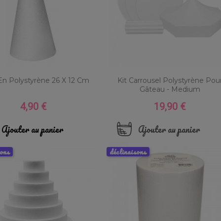
n Polystyrène 26 X 12 Cm
Kit Carrousel Polystyrène Pou
Gâteau - Medium
4,90 €
19,90 €
Prix
Prix
Ajouter au panier
Ajouter au panier
sons
déclinaisons