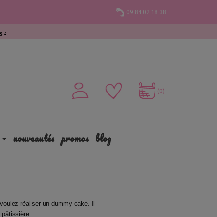
09.84.02.18.38
hat
(0)
nouveautés
promos
blog
 voulez réaliser un dummy cake. Il 
 pâtissière.