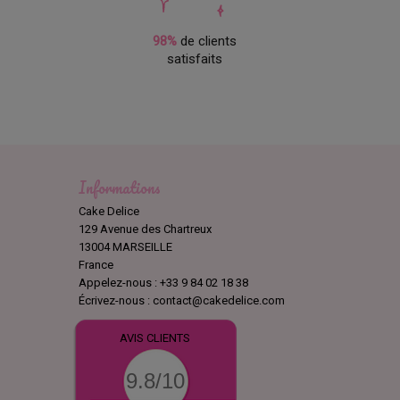
98%
de clients
. De cette façon, la couverture sera uniforme sans les 
satisfaits
bonbons, des gâteaux à étages ou des wedding cakes.
Informations
Cake Delice
129 Avenue des Chartreux
13004 MARSEILLE
France
Appelez-nous :
+33 9 84 02 18 38
Écrivez-nous :
contact@cakedelice.com
AVIS CLIENTS
9.8/10