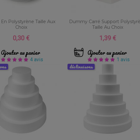
 En Polystyrène Taille Aux
Dummy Carré Support Polystyr
Choix
Taille Au Choix
0,30 €
1,39 €
Prix
Prix
Ajouter au panier
Ajouter au panier
4 avis
1 avis
sons
déclinaisons