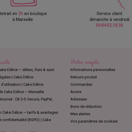
ne excellente impression comme pièce d'exposition.
Retrait en
2h
en boutique
Service client
préférence pour un dummy rond si vous souhaitez le recouvrir de pâte à sucre
à Marseille
dimanche à vendredi
entuelles des arêtes.
09.84.02.18.38
s peuvent aussi être utilisés comme support pour réaliser des gâteaux de 
ciété
Votre compte
ake Délice — délais, frais & suivi
Informations personnelles
égales | Cake Délice
Retours produit
d’utilisation | Cake Délice
Commandes
e Cake Délice — Marseille
Avoirs
curisé : CB 3-D Secure, PayPal,
Adresses
Bons de réduction
 Cake Délice — tarifs & avantages
Mes alertes
e confidentialité (RGPD) | Cake
Vos paramètres de cookies