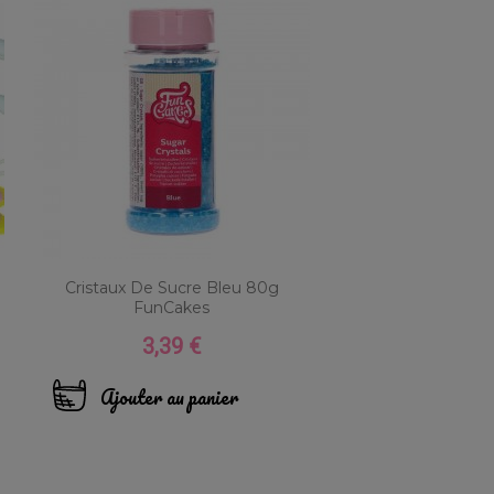
Cristaux De Sucre Bleu 80g
FunCakes
3,39 €
Prix
Ajouter au panier