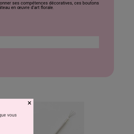
ectionner ses compétences décoratives, ces boutons
teau en œuvre d'art florale.
×
 que vous