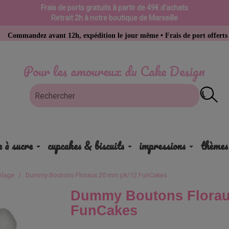
Frais de ports gratuits à partir de 49€ d'achats
Retrait 2h à notre boutique de Marseille
ndez avant 12h, expédition le jour même • Frais de port offerts dès 49 €
Pour les amoureux du Cake Design
e à sucre
cupcakes & biscuits
impressions
thèmes
elage
Dummy Boutons Floraux 20 mm pk/12 FunCakes
Dummy Boutons Florau
FunCakes