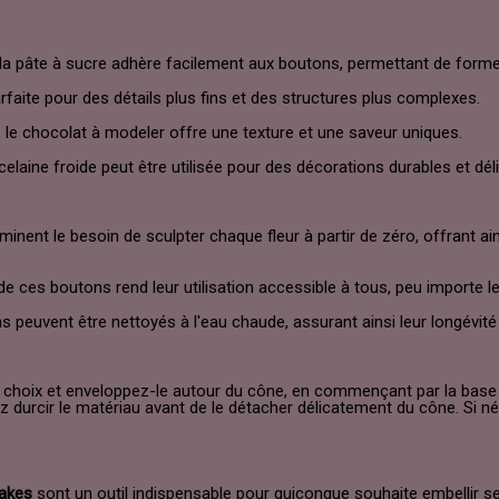
la pâte à sucre adhère facilement aux boutons, permettant de former 
rfaite pour des détails plus fins et des structures plus complexes.
e chocolat à modeler offre une texture et une saveur uniques.
elaine froide peut être utilisée pour des décorations durables et dél
nent le besoin de sculpter chaque fleur à partir de zéro, offrant ai
de ces boutons rend leur utilisation accessible à tous, peu importe 
s peuvent être nettoyés à l'eau chaude, assurant ainsi leur longévité e
 choix et enveloppez-le autour du cône, en commençant par la base 
sez durcir le matériau avant de le détacher délicatement du cône. Si 
akes
sont un outil indispensable pour quiconque souhaite embellir ses 