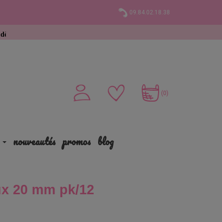
09.84.02.18.38
 d’achat
(0)
nouveautés
promos
blog
x 20 mm pk/12