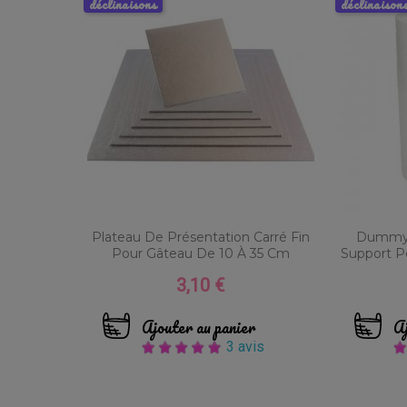
déclinaisons
déclinaison
Plateau De Présentation Carré Fin
Dummy 
Pour Gâteau De 10 À 35 Cm
Support Po
3,10 €
Prix
Ajouter au panier
Aj
3 avis