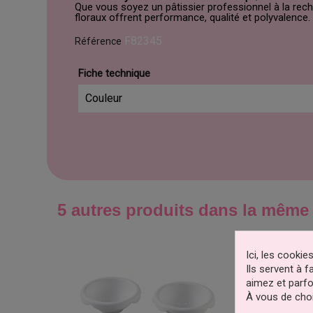
Que vous soyez un pâtissier professionnel à la rec
floraux offrent performance, qualité et polyvalence.
F82345
Référence
Fiche technique
Couleur
5 autres produits dans la même 
Ici, les cooki
Ils servent à 
aimez et parfo
À vous de choi