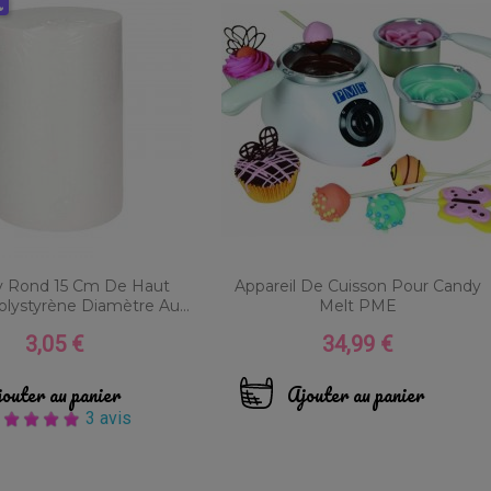
s
Rond 15 Cm De Haut
Appareil De Cuisson Pour Candy
lystyrène Diamètre Au...
Melt PME
3,05 €
34,99 €
Prix
Prix
outer au panier
Ajouter au panier
3 avis