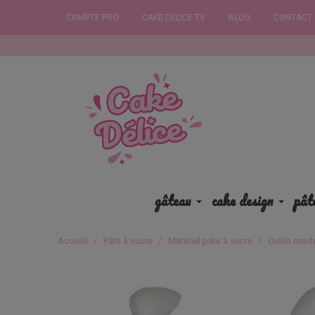
COMPTE PRO
CAKE DELICE TV
BLOG
CONTACT
Comma
gâteau
cake design
pât
Accueil
Pâte à sucre
Matériel pâte à sucre
Outils mod