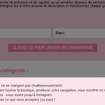
herche de précision et de rapidité, ou un amateur désireux de perf
 Intégrez-les à votre arsenal de décoration et transformez chaque gâ
Blanc
CLIQUEZ ICI POUR LAISSER UN COMMENTAIRE
catégorie :
es ne se mangent pas (malheureusement).
faire tourner la boutique, améliorer votre navigation, vous montrer ce
is… vous suivre jusqu’à Instagram.
sir ce que vous acceptez (ou pas) !