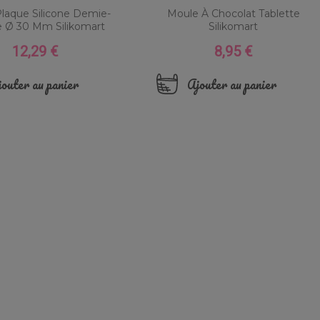
laque Silicone Demie-
Moule À Chocolat Tablette
 Ø 30 Mm Silikomart
Silikomart
12,29 €
8,95 €
Prix
Prix
outer au panier
Ajouter au panier