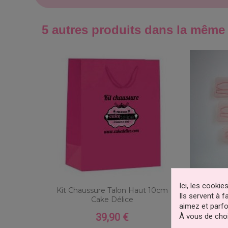
5 autres produits dans la même 
Ici, les cooki
Kit Chaussure Talon Haut 10cm
Découpoirs
Ils servent à 
Cake Délice
aimez et parfo
39,90 €
À vous de choi
Prix