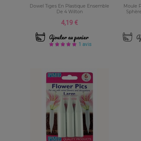
Dowel Tiges En Plastique Ensemble
Moule P
De 4 Wilton
Sphère
4,19 €
Prix
Ajouter au panier
Aj
1 avis