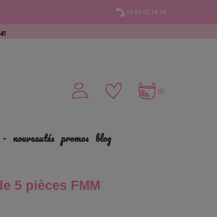
09.84.02.18.38
t
(0)
nouveautés
promos
blog
de 5 pièces FMM