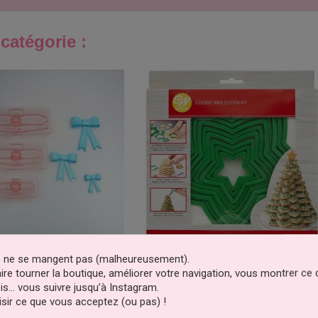
catégorie :
es ne se mangent pas (malheureusement).
 Noeuds Assortis Taille 1
Kit Emporte-Pièce Sablés Sapin D
faire tourner la boutique, améliorer votre navigation, vous montrer ce
À 3 Set/3 JEM
Noël Wilton
is… vous suivre jusqu’à Instagram.
-35%
8,29 €
7,09 €
sir ce que vous acceptez (ou pas) !
Prix
Prix
Prix
10,90 €
de