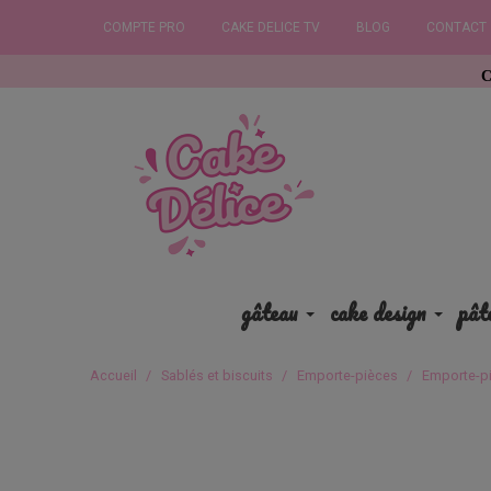
COMPTE PRO
CAKE DELICE TV
BLOG
CONTACT
Commandez ava
gâteau
cake design
pât
Accueil
Sablés et biscuits
Emporte-pièces
Emporte-p