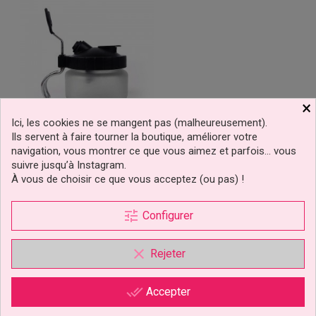
×
Ici, les cookies ne se mangent pas (malheureusement).
Ils servent à faire tourner la boutique, améliorer votre
Station De Nettoyage
navigation, vous montrer ce que vous aimez et parfois… vous
Pour Aérographe
suivre jusqu’à Instagram.
Spectrum Flow
À vous de choisir ce que vous acceptez (ou pas) !
19,99 €
Prix
tune
Configurer
Ajouter au panier
clear
Rejeter
Affichage 1-5 de 5 article(s)
done_all
Accepter

Retour en haut