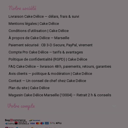
Nos aérographes alimentaires sont également compatibles
Notre société
avec une large gamme de colorants alimentaires, y compris
nos colorants pour aérographe prêts à l'emploi. Cela vous
Livraison Cake Délice — délais, frais & suivi
permet de personnaliser vos créations culinaires avec une
Mentions légales | Cake Délice
variété de couleurs vives et vibrantes pour répondre à tous vos
besoins de décoration.
Conditions d’utilisation | Cake Délice
À propos de Cake Délice — Marseille
En somme, si vous cherchez un aérographe alimentaire de
Paiement sécurisé : CB 3-D Secure, PayPal, virement
qualité pour la décoration de vos gâteaux en pâte à sucre,
Compte Pro Cake Délice — tarifs & avantages
entremets ou wedding cake, ne cherchez pas plus loin que
notre gamme d'aérographes alimentaires. Avec une variété de
Politique de confidentialité (RGPD) | Cake Délice
modèles disponibles pour répondre à tous les besoins et
FAQ Cake Délice – livraison 48 h, paiements, retours, garanties
budgets, et une compatibilité avec une large gamme de
Avis clients — politique & modération | Cake Délice
colorants alimentaires, vous pouvez être sûr de trouver
Contact — Un conseil de chef chez Cake Délice
l'aérographe parfait pour toutes vos créations culinaires.
Commandez dès maintenant pour découvrir notre gamme
Plan du site | Cake Délice
d'aérographes alimentaires et donner vie à toutes vos idées
Magasin Cake Délice Marseille (13004) – Retrait 2 h & conseils
culinaires.
Votre compte
