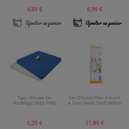
4,89 €
6,99 €
Prix
Prix
Ajouter au panier
Ajouter au panier
Tapis Mousse De
Set D'Outils Pâte À Sucre
Modelage Set/2 PME
& Gum Paste Set/3 Wilton
6,29 €
11,89 €
Prix
Prix