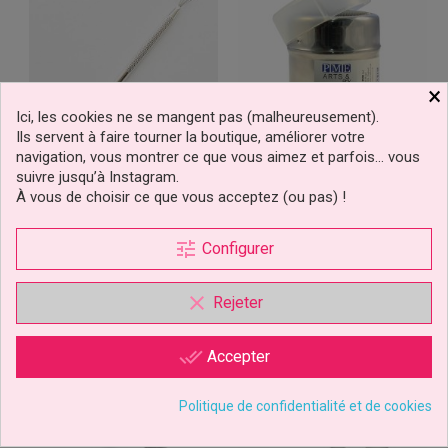
×
Ici, les cookies ne se mangent pas (malheureusement).
Ils servent à faire tourner la boutique, améliorer votre
navigation, vous montrer ce que vous aimez et parfois… vous
suivre jusqu’à Instagram.
Outil Brosse De Texture
Saupoudreur Pour Sucre
À vous de choisir ce que vous acceptez (ou pas) !
Glace Pme
tune
Configurer
6,90 €
6,90 €
Prix
Prix
clear
Rejeter
Ajouter au panier
Ajouter au panier
1 avis
done_all
Accepter
Politique de confidentialité et de cookies