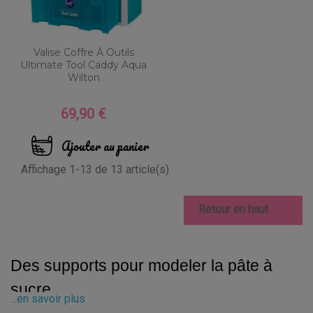
Valise Coffre À Outils
Ultimate Tool Caddy Aqua
Wilton
69,90 €
Prix
Ajouter au panier
Affichage 1-13 de 13 article(s)

Retour en haut
Des supports pour modeler la pâte à 
sucre
...en savoir plus