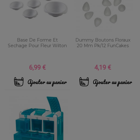
Base De Forme Et
Dummy Boutons Floraux
Sechage Pour Fleur Wilton
20 Mm Pk/12 FunCakes
6,99 €
4,19 €
Prix
Prix
Ajouter au panier
Ajouter au panier