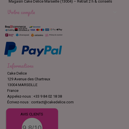
Magasin Cake Délice Marseille (13004) – Retrait 2 h & conseils
Votre compte

Informations
Cake Delice
129 Avenue des Chartreux
13004 MARSEILLE
France
Appelez-nous :
+33 9 84 02 18 38
Écrivez-nous :
contact@cakedelice.com
AVIS CLIENTS
9.8/10