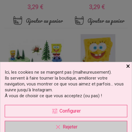
3,29 €
3,29 €
Prix
Prix
Ajouter au panier
Ajouter au panier
×
Ici, les cookies ne se mangent pas (malheureusement).
Ils servent à faire tourner la boutique, améliorer votre
navigation, vous montrer ce que vous aimez et parfois… vous
suivre jusqu’à Instagram.
À vous de choisir ce que vous acceptez (ou pas) !
Kit Figurine Bob L'éponge
Figurine Bob L'éponge
tune
Configurer
7,00 €
5,99 €
Prix
Prix
clear
Rejeter