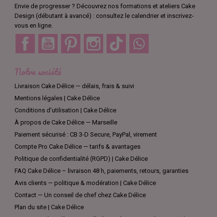
un gâteau inoubliable pour votre prochaine fête !
Envie de progresser ? Découvrez nos formations et ateliers Cake
Design (débutant à avancé) : consultez le calendrier et inscrivez-
vous en ligne.
Facebook
YouTube
Pinterest
Instagram
TikTok
Discord
Notre société
Livraison Cake Délice — délais, frais & suivi
Mentions légales | Cake Délice
Conditions d’utilisation | Cake Délice
À propos de Cake Délice — Marseille
Paiement sécurisé : CB 3-D Secure, PayPal, virement
Compte Pro Cake Délice — tarifs & avantages
Politique de confidentialité (RGPD) | Cake Délice
FAQ Cake Délice – livraison 48 h, paiements, retours, garanties
Avis clients — politique & modération | Cake Délice
Contact — Un conseil de chef chez Cake Délice
Plan du site | Cake Délice