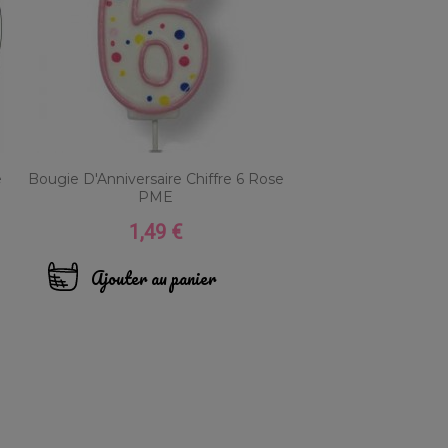
e
Bougie D'Anniversaire Chiffre 6 Rose
PME
1,49 €
Prix
Ajouter au panier