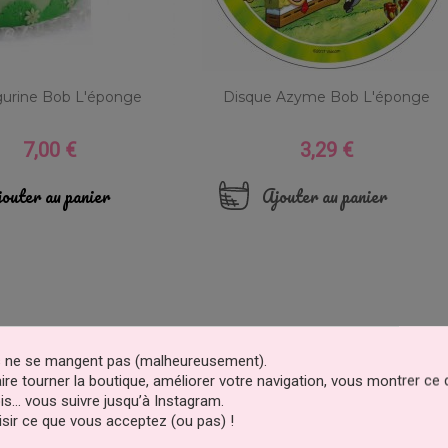
igurine Bob L'éponge
Disque Azyme Bob L'éponge
7,00 €
3,29 €
Prix
Prix
outer au panier
Ajouter au panier
es ne se mangent pas (malheureusement).
faire tourner la boutique, améliorer votre navigation, vous montrer ce
is… vous suivre jusqu’à Instagram.
sir ce que vous acceptez (ou pas) !