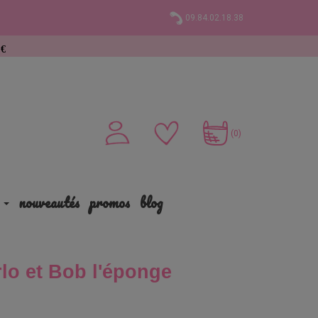
09.84.02.18.38
(0)
nouveautés
promos
blog
lo et Bob l'éponge