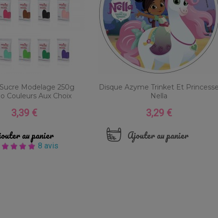
 Sucre Modelage 250g
Disque Azyme Trinket Et Princess
no Couleurs Aux Choix
Nella
3,39 €
3,29 €
Prix
Prix
outer au panier
Ajouter au panier
8 avis