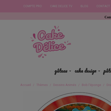
COMPTE PRO
CAKE DELICE TV
BLOG
CONTACT
Commandez ava
gâteau
cake design
pât
Accueil
Thèmes
Dessins Animés
Bob l'éponge
Di