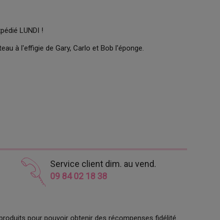
xpédié LUNDI !
teau à l'effigie de Gary, Carlo et Bob l'éponge.
Service client dim. au vend.
09 84 02 18 38
produits pour pouvoir obtenir des récompenses fidélité.