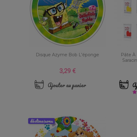
Disque Azyme Bob L'éponge
Pâte À
Saraci
3,29 €
Prix
Ajouter au panier
Aj
déclinaisons