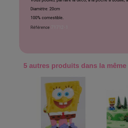
Vous pouvez parfaire la déco, à la poche à douille
Diamètre: 20cm
100% comestible
.
71712-1
Référence
5 autres produits dans la même 