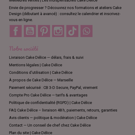
Meilleures ventes | Les indispensables Cake Délice
des formes de chats et d'autres éléments en pâte à sucre ou
Envie de progresser ? Découvrez nos formations et ateliers Cake
en pâte d'amande. Les moules en silicone sont faciles à utiliser
Design (débutant à avancé) : consultez le calendrier et inscrivez-
et vous permettent de personnaliser vos créations avec vos
vous en ligne.
propres couleurs et saveurs.
Facebook
YouTube
Pinterest
Instagram
TikTok
Discord
Pour couronner le tout, nos figurines Hello Kitty sont parfaites
pour ajouter une touche de mignonnerie à vos gâteaux. Nous
proposons une variété de figurines Hello Kitty, chacune conçue
Notre société
avec une grande attention aux détails et avec différentes
poses pour une variété d'options de décoration.
Livraison Cake Délice — délais, frais & suivi
Mentions légales | Cake Délice
Que vous organisiez une fête d'anniversaire, un mariage ou une
Conditions d’utilisation | Cake Délice
soirée à thème Hello Kitty, notre gamme d'accessoires pour la
décoration de gâteaux sur le thème de ce célèbre chat est la
À propos de Cake Délice — Marseille
solution idéale pour ajouter une touche de mignonnerie à vos
Paiement sécurisé : CB 3-D Secure, PayPal, virement
desserts. Avec une variété de designs et d'accessoires
Compte Pro Cake Délice — tarifs & avantages
disponibles, vous êtes sûr de trouver quelque chose qui
Politique de confidentialité (RGPD) | Cake Délice
conviendra parfaitement à votre événement.
FAQ Cake Délice – livraison 48 h, paiements, retours, garanties
Commandez dès maintenant et faites de vos desserts une
Avis clients — politique & modération | Cake Délice
véritable œuvre d'art avec notre sélection d'accessoires pour la
Contact — Un conseil de chef chez Cake Délice
réalisation de gâteaux sur le thème de Hello Kitty !
Plan du site | Cake Délice