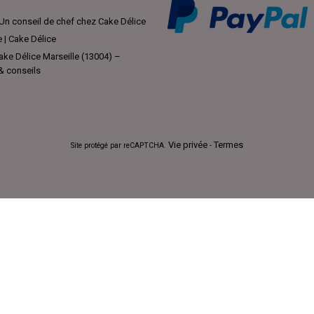
Un conseil de chef chez Cake Délice
e | Cake Délice
ke Délice Marseille (13004) –
 & conseils
Vie privée
Termes
Site protégé par reCAPTCHA.
-