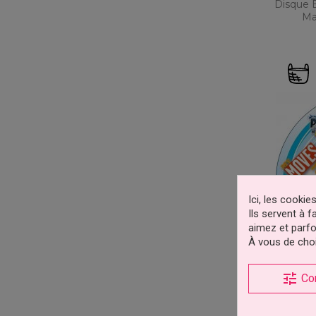
Disque 
Ma
Ici, les cooki
Ils servent à 
aimez et parfo
À vous de choi
tune
Co
Disque 