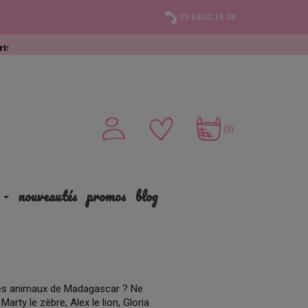
09.84.02.18.38
49 € d’achat
(0)
nouveautés
promos
blog
res animaux de Madagascar ? Ne
arty le zèbre, Alex le lion, Gloria