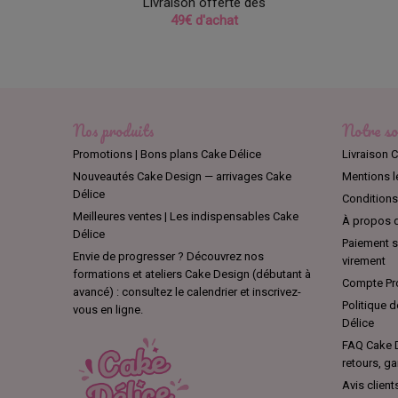
Livraison offerte dès
49€ d'achat
Nos produits
Notre so
Promotions | Bons plans Cake Délice
Livraison C
Nouveautés Cake Design — arrivages Cake
Mentions l
Délice
Conditions 
Meilleures ventes | Les indispensables Cake
À propos d
Délice
Paiement sé
Envie de progresser ? Découvrez nos
virement
formations et ateliers Cake Design (débutant à
Compte Pro
avancé) : consultez le calendrier et inscrivez-
Politique d
vous en ligne.
Délice
FAQ Cake D
retours, ga
Avis client