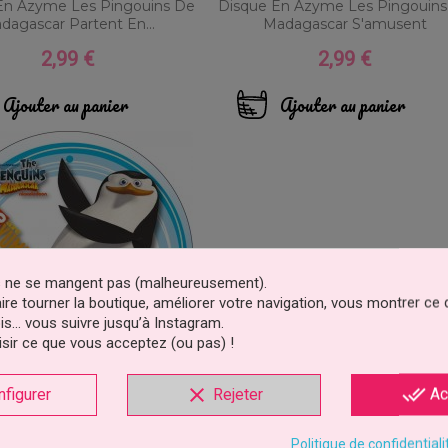
En Azyme Les Pingouins De
Disque En Azyme Les Pingouins
dagascar Partent En...
Madagascar S'amusent
2,99 €
2,99 €
Prix
Prix
Ajouter au panier
Ajouter au panier
es ne se mangent pas (malheureusement).
faire tourner la boutique, améliorer votre navigation, vous montrer ce
is… vous suivre jusqu’à Instagram.
sir ce que vous acceptez (ou pas) !
clear
done_all
nfigurer
Rejeter
Ac
En Azyme Les Pingouins De
Madagascar
Politique de confidentiali