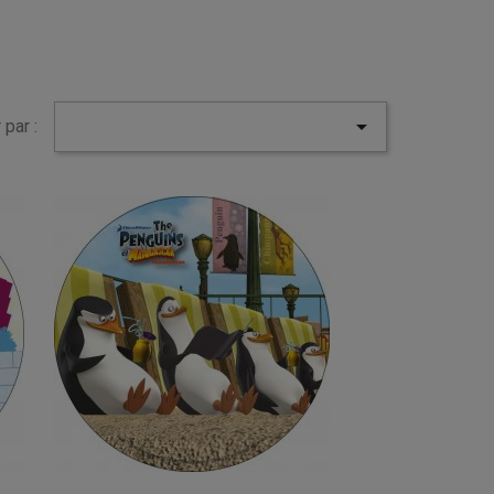

 par :