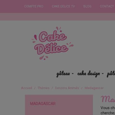
COMPTE PRO
CAKE DELICE TV
BLOG
CONTACT
C
gâteau
cake design
pât
Accueil
Thèmes
Dessins Animés
Madagascar
Mad
MADAGASCAR
Vous ch
cherchez