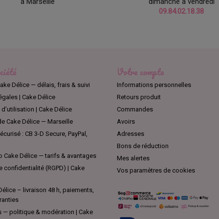
à Marseille
dimanche à vendredi
09.84.02.18.38
ciété
Votre compte
ake Délice — délais, frais & suivi
Informations personnelles
égales | Cake Délice
Retours produit
d’utilisation | Cake Délice
Commandes
e Cake Délice — Marseille
Avoirs
curisé : CB 3-D Secure, PayPal,
Adresses
Bons de réduction
 Cake Délice — tarifs & avantages
Mes alertes
e confidentialité (RGPD) | Cake
Vos paramètres de cookies
élice – livraison 48 h, paiements,
ranties
s — politique & modération | Cake