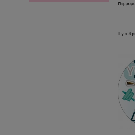
l'hippop
Il y a 4 