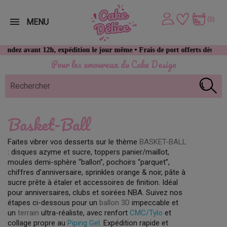
(0)
MENU
ez avant 12h, expédition le jour même • Frais de port offerts dès 49 € d
Pour les amoureux du Cake Design
Basket-Ball
Faites vibrer vos desserts sur le thème
BASKET-BALL
: disques azyme et sucre, toppers panier/maillot,
moules demi-sphère “ballon”, pochoirs “parquet”,
chiffres d’anniversaire, sprinkles orange & noir, pâte à
sucre prête à étaler et accessoires de finition. Idéal
pour anniversaires, clubs et soirées NBA. Suivez nos
étapes ci-dessous pour un
ballon 3D
impeccable et
un
terrain
ultra-réaliste, avec renfort
CMC/Tylo
et
collage propre au
Piping Gel
. Expédition rapide et