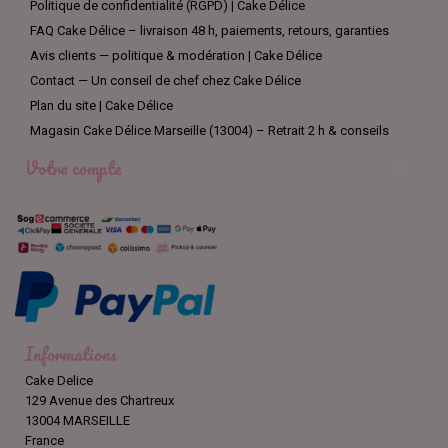
Politique de confidentialité (RGPD) | Cake Délice
marquages, texturants, colle alimentaire, et
CMC/Tylo
pour
renforcer vos modelages.
FAQ Cake Délice – livraison 48 h, paiements, retours, garanties
Avis clients — politique & modération | Cake Délice
Pour des collages propres et nets (disques, petites pièces,
Contact — Un conseil de chef chez Cake Délice
bordures), nous recommandons le
Gel Transparent Piping Gel
350 g
, idéal pour fixer sans débordement et apporter une
Plan du site | Cake Délice
brillance sportive.
Magasin Cake Délice Marseille (13004) – Retrait 2 h & conseils
Votre compte

3 idées de gâteaux thématiques (du facile au “pro”)
1) Express & efficace : le “Terrain rapide”
Base
: gâteau rectangle ou plaque.
Finition
: recouvrez d’une pâte à sucre “bois clair”, puis utilisez
un
pochoir parquet
pour le relief.
Marquages
: bandes blanches fines en pâte à sucre (lignes de
Informations
touche, raquette, cercle).
Cake Delice
Décor
: ajoutez un
topper panier
et des
chiffres
pour l’âge.
129 Avenue des Chartreux
Astuce : collez vos petites pièces avec le
Piping Gel
pour éviter
13004 MARSEILLE
les traces.
France