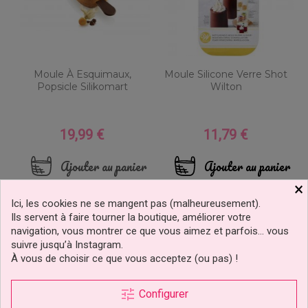
Moule À Esquimaux,
Moule Silicone Verre Shot
Popsicle Silikomart
Wilton
19,99 €
11,79 €
Prix
Prix
Ajouter au panier
Ajouter au panier
×
Ici, les cookies ne se mangent pas (malheureusement).
Ils servent à faire tourner la boutique, améliorer votre
navigation, vous montrer ce que vous aimez et parfois… vous
suivre jusqu’à Instagram.
À vous de choisir ce que vous acceptez (ou pas) !
tune
Configurer