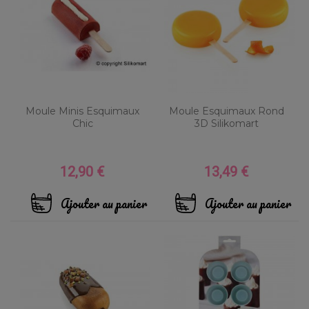
Moule Minis Esquimaux
Moule Esquimaux Rond
Chic
3D Silikomart
12,90 €
13,49 €
Prix
Prix
Ajouter au panier
Ajouter au panier