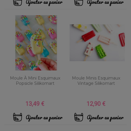
Ajouter au panier
Ajouter au panier
Moule À Mini Esquimaux
Moule Minis Esquimaux
Popsicle Silikomart
Vintage Silikomart
13,49 €
12,90 €
Prix
Prix
Ajouter au panier
Ajouter au panier