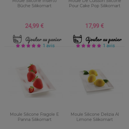
Moule Silicone Inserto
Moule De Cuisson Silicone
Bûche Silikomart
Pour Cake Pop Silikomart
24,99 €
17,99 €
Prix
Prix
Ajouter au panier
Ajouter au panier
1 avis
1 avis
Moule Silicone Fragole E
Moule Silicone Delizia Al
Panna Silikomart
Limone Silikomart