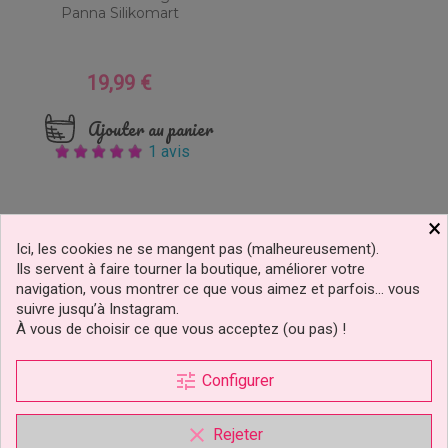
Panna Silikomart
19,99 €
Prix
Ajouter au panier
1 avis
×
5 autres produits dans la même
Ici, les cookies ne se mangent pas (malheureusement).
Ils servent à faire tourner la boutique, améliorer votre
catégorie :
navigation, vous montrer ce que vous aimez et parfois… vous
suivre jusqu’à Instagram.
À vous de choisir ce que vous acceptez (ou pas) !
tune
Configurer
clear
Rejeter