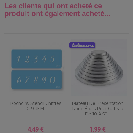
Les clients qui ont acheté ce
produit ont également acheté...
déclinaisons
Pochoirs, Stencil Chiffres
Plateau De Présentation
0-9 JEM
Rond Épais Pour Gâteau
De 10 À 50...
4,49 €
1,99 €
Prix
Prix