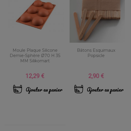
Moule Plaque Silicone
Bâtons Esquimaux
Demie-Sphère Ø70 H 35
Popsicle
MM Silikomart
12,29 €
2,90 €
Prix
Prix
Ajouter au panier
Ajouter au panier