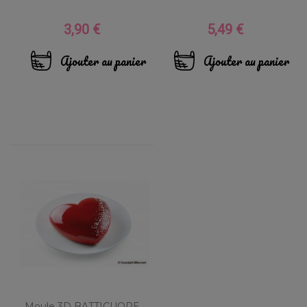
3,90 €
5,49 €
Prix
Prix
Ajouter au panier
Ajouter au panier
Moule 3D BATTICUORE