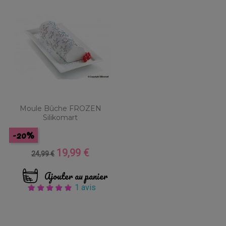
Moule Bûche FROZEN
Silikomart
-20%
19,99 €
Prix
Prix
24,99 €
de
base
Ajouter au panier
1 avis