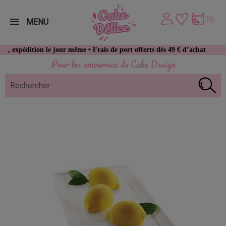
(0)
MENU
tion le jour même • Frais de port offerts dès 49 € d’achat
Pour les amoureux du Cake Design