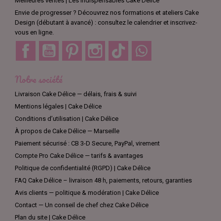
Meilleures ventes | Les indispensables Cake Délice
vous êtes certain(e) d'impressionner vos invités et de faire le
Envie de progresser ? Découvrez nos formations et ateliers Cake
bonheur des plus jeunes. Alors, n'hésitez plus et commandez
Design (débutant à avancé) : consultez le calendrier et inscrivez-
dès maintenant pour donner vie à vos créations culinaires !
vous en ligne.
Facebook
YouTube
Pinterest
Instagram
TikTok
Discord
Notre société
Livraison Cake Délice — délais, frais & suivi
Mentions légales | Cake Délice
Conditions d’utilisation | Cake Délice
À propos de Cake Délice — Marseille
Paiement sécurisé : CB 3-D Secure, PayPal, virement
Compte Pro Cake Délice — tarifs & avantages
Politique de confidentialité (RGPD) | Cake Délice
FAQ Cake Délice – livraison 48 h, paiements, retours, garanties
Avis clients — politique & modération | Cake Délice
Contact — Un conseil de chef chez Cake Délice
Plan du site | Cake Délice