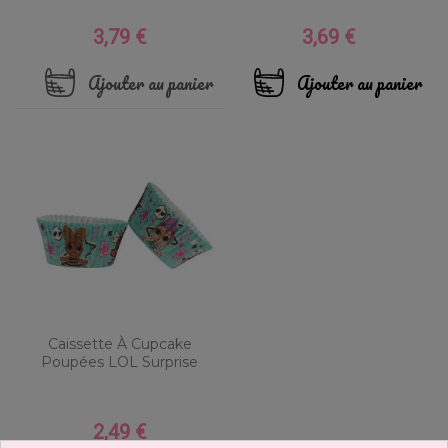
3,79 €
3,69 €
Prix
Prix
Ajouter au panier
Ajouter au panier
Caissette À Cupcake
Poupées LOL Surprise
2,49 €
Prix