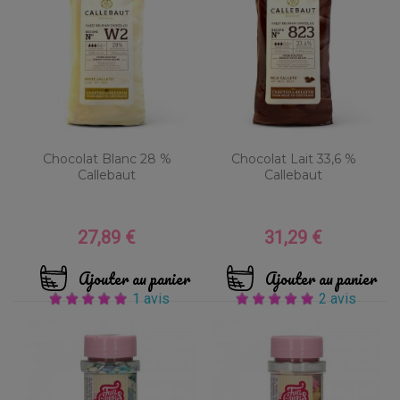
Chocolat Blanc 28 %
Chocolat Lait 33,6 %
Callebaut
Callebaut
27,89 €
31,29 €
Prix
Prix
Ajouter au panier
Ajouter au panier
1 avis
2 avis