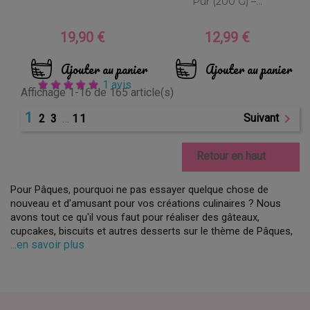
Pur (200 G) –...
19,90 €
12,99 €
Prix
Prix
Ajouter au panier
Ajouter au panier
1 avis
Affichage 1-16 de 165 article(s)
1

Suivant
2
3
…
11

Retour en haut
Pour Pâques, pourquoi ne pas essayer quelque chose de
nouveau et d'amusant pour vos créations culinaires ? Nous
avons tout ce qu'il vous faut pour réaliser des gâteaux,
cupcakes, biscuits et autres desserts sur le thème de Pâques,
...en savoir plus
avec des formes originales et amusantes.
Notre sélection comprend une variété d'emporte-pièces, de
caissettes, de moules et d'autres outils pour vous aider à créer
des formes uniques pour vos desserts de Pâques. Nous avons