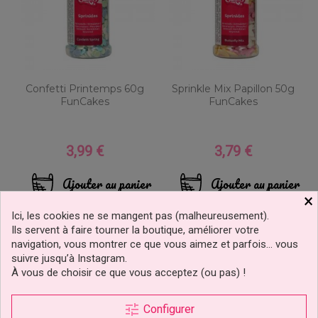
Confetti Printemps 60g
Sprinkle Mix Papillon 50g
FunCakes
FunCakes
3,99 €
3,79 €
Prix
Prix
Ajouter au panier
Ajouter au panier
×
Ici, les cookies ne se mangent pas (malheureusement).
Ils servent à faire tourner la boutique, améliorer votre
navigation, vous montrer ce que vous aimez et parfois… vous
suivre jusqu’à Instagram.
À vous de choisir ce que vous acceptez (ou pas) !
tune
Configurer