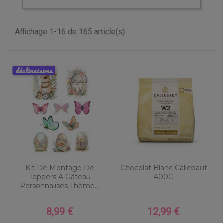
Affichage 1-16 de 165 article(s)
déclinaisons
Kit De Montage De
Chocolat Blanc Callebaut
Toppers À Gâteau
400G
Personnalisés Thême...
8,99 €
12,99 €
Prix
Prix