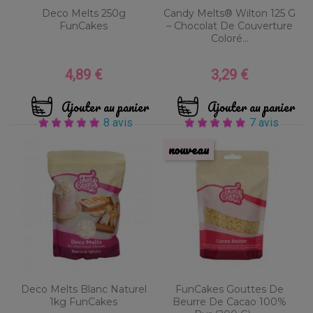
Deco Melts 250g
Candy Melts® Wilton 125 G
FunCakes
– Chocolat De Couverture
Coloré...
4,89 €
3,29 €
Prix
Prix
Ajouter au panier
Ajouter au panier
8 avis
7 avis
nouveau
Deco Melts Blanc Naturel
FunCakes Gouttes De
1kg FunCakes
Beurre De Cacao 100%