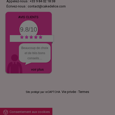
Appelez-nous :
+33 9 84 02 18 38
Écrivez-nous :
contact@cakedelice.com
AVIS CLIENTS
9.8/10
Beaucoup de choix
et de très bons
conseils....
voir plus
Vie privée
Termes
Site protégé par reCAPTCHA.
-
group_work
Consentement aux cookies