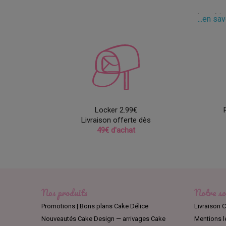
Les pâtis
...en sa
chocolat 
des créat
Parmi les
crémeuse.
Des c
Locker 2.99€
Les choco
Livraison offerte dès
crèmes, l
49€ d'achat
La marque
lait, le c
Du ch
Nos produits
Notre so
Valrhona 
Promotions | Bons plans Cake Délice
Livraison C
notes de 
moulage.
Nouveautés Cake Design — arrivages Cake
Mentions l