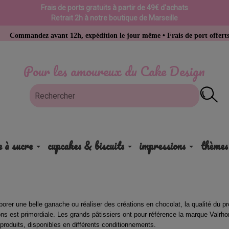
Frais de ports gratuits à partir de 49€ d'achats
Retrait 2h à notre boutique de Marseille
z avant 12h, expédition le jour même • Frais de port offerts dès 49 € d’
Pour les amoureux du Cake Design
e à sucre
cupcakes & biscuits
impressions
thèmes
aborer une belle ganache ou réaliser des créations en chocolat, la qualité du pr
ons est primordiale. Les grands pâtissiers ont pour référence la marque Valrhon
 produits, disponibles en différents conditionnements.