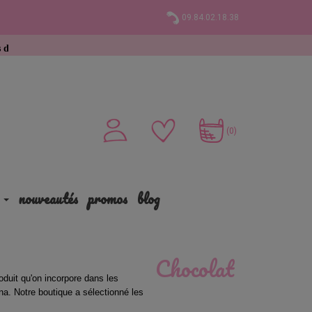
09.84.02.18.38
achat
(0)
nouveautés
promos
blog
Chocolat
oduit qu'on incorpore dans les 
a. Notre boutique a sélectionné les 