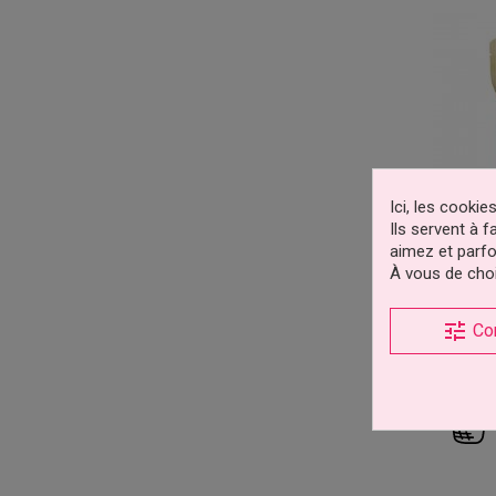
Ici, les cooki
Ils servent à 
aimez et parfo
À vous de choi
Deco
tune
Co