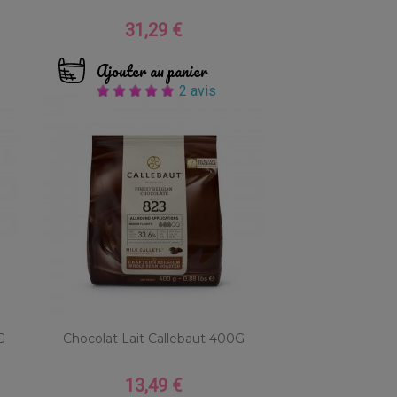
31,29 €
Prix
Ajouter au panier
2 avis
G
Chocolat Lait Callebaut 400G
13,49 €
Prix