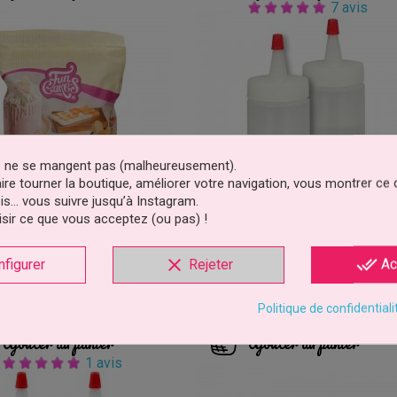
7 avis
es ne se mangent pas (malheureusement).
faire tourner la boutique, améliorer votre navigation, vous montrer ce
is… vous suivre jusqu’à Instagram.
sir ce que vous acceptez (ou pas) !
 Melts Blanc Naturel 1kg
Flacon En Plastique Pk/2 - 2 X 
clear
done_all
nfigurer
Rejeter
Ac
FunCakes
PME
19,90 €
3,49 €
Prix
Prix
Politique de confidentiali
Ajouter au panier
Ajouter au panier
1 avis