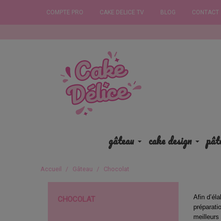
COMPTE PRO
CAKE DELICE TV
BLOG
CONTACT
Commande
gâteau
cake design
pât
Accueil
Gâteau
Chocolat
Afin d’él
CHOCOLAT
préparati
meilleurs