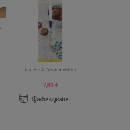
Louche À Enrober Wilton
7,89 €
Prix
Ajouter au panier