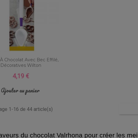
 À Chocolat Avec Bec Effilé,
Décoratives Wilton
4,19 €
Prix
Ajouter au panier
hage 1-16 de 44 article(s)
aveurs du chocolat Valrhona pour créer les mei