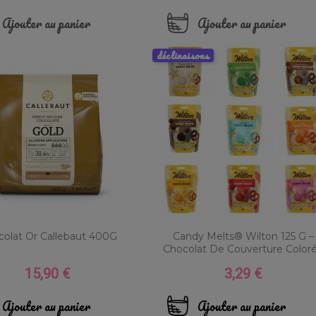
Ajouter au panier
Ajouter au panier
déclinaisons
olat Or Callebaut 400G
Candy Melts® Wilton 125 G –
Chocolat De Couverture Coloré.
15,90 €
3,29 €
Prix
Prix
Ajouter au panier
Ajouter au panier