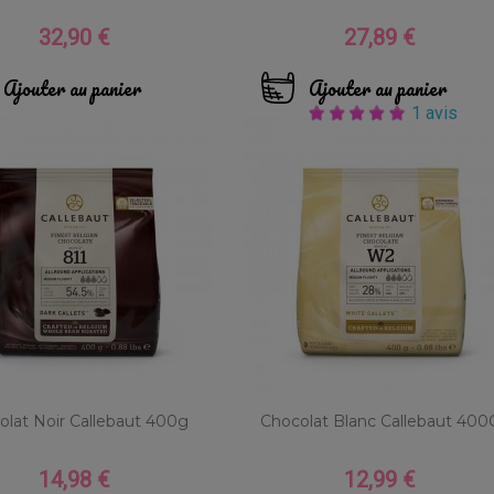
32,90 €
27,89 €
Prix
Prix
Ajouter au panier
Ajouter au panier
1 avis
olat Noir Callebaut 400g
Chocolat Blanc Callebaut 400
14,98 €
12,99 €
Prix
Prix