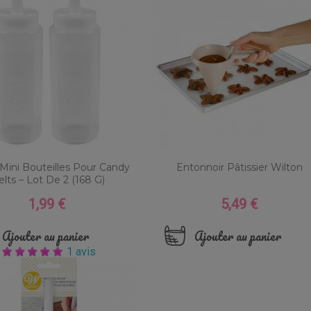
Mini Bouteilles Pour Candy
Entonnoir Pâtissier Wilton
lts – Lot De 2 (168 G)
1,99 €
5,49 €
Prix
Prix
Ajouter au panier
Ajouter au panier
1 avis