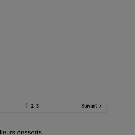
1

Suivant
2
3
lleurs desserts