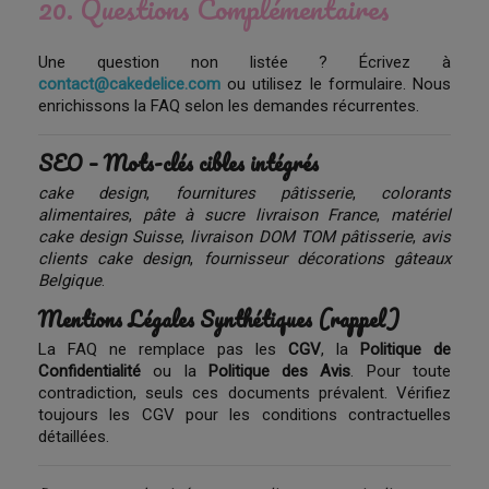
20. Questions Complémentaires
Une question non listée ? Écrivez à
contact@cakedelice.com
ou utilisez le formulaire. Nous
enrichissons la FAQ selon les demandes récurrentes.
SEO – Mots-clés cibles intégrés
cake design
,
fournitures pâtisserie
,
colorants
alimentaires
,
pâte à sucre livraison France
,
matériel
cake design Suisse
,
livraison DOM TOM pâtisserie
,
avis
clients cake design
,
fournisseur décorations gâteaux
Belgique
.
Mentions Légales Synthétiques (rappel)
La FAQ ne remplace pas les
CGV
, la
Politique de
Confidentialité
ou la
Politique des Avis
. Pour toute
contradiction, seuls ces documents prévalent. Vérifiez
toujours les CGV pour les conditions contractuelles
détaillées.