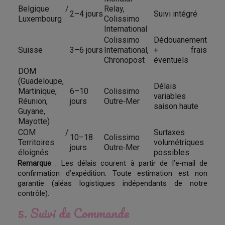
Belgique /
Relay,
2–4 jours
Suivi intégré
Luxembourg
Colissimo
International
Colissimo
Dédouanement
Suisse
3–6 jours
International,
+ frais
Chronopost
éventuels
DOM
(Guadeloupe,
Délais
Martinique,
6–10
Colissimo
variables
Réunion,
jours
Outre‑Mer
saison haute
Guyane,
Mayotte)
COM /
Surtaxes
10–18
Colissimo
Territoires
volumétriques
jours
Outre‑Mer
éloignés
possibles
Remarque
: Les délais courent à partir de l’e‑mail de
confirmation d’expédition. Toute estimation est non
garantie (aléas logistiques indépendants de notre
contrôle).
5. Suivi de Commande