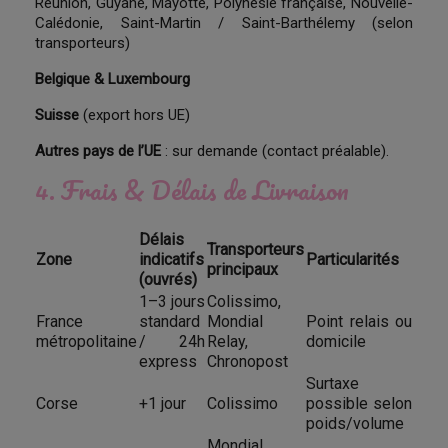
Réunion, Guyane, Mayotte, Polynésie française, Nouvelle-
Calédonie, Saint-Martin / Saint-Barthélemy (selon
transporteurs)
Belgique & Luxembourg
Suisse
(export hors UE)
Autres pays de l’UE
: sur demande (contact préalable).
4. Frais & Délais de Livraison
Délais
Transporteurs
Zone
indicatifs
Particularités
principaux
(ouvrés)
1–3 jours
Colissimo,
France
standard
Mondial
Point relais ou
métropolitaine
/ 24h
Relay,
domicile
express
Chronopost
Surtaxe
Corse
+1 jour
Colissimo
possible selon
poids/volume
Mondial