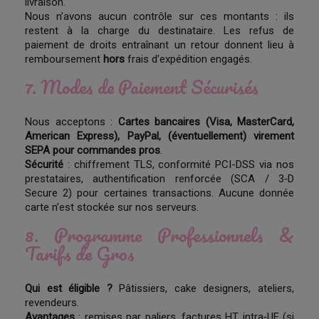
livraison.
Nous n’avons aucun contrôle sur ces montants : ils
restent à la charge du destinataire. Les refus de
paiement de droits entraînant un retour donnent lieu à
remboursement
hors
frais d’expédition engagés.
7. Modes de Paiement Sécurisés
Nous acceptons :
Cartes bancaires (Visa, MasterCard,
American Express), PayPal, (éventuellement) virement
SEPA pour commandes pros
.
Sécurité
: chiffrement TLS, conformité PCI-DSS via nos
prestataires, authentification renforcée (SCA / 3‑D
Secure 2) pour certaines transactions. Aucune donnée
carte n’est stockée sur nos serveurs.
8. Programme Professionnels &
Tarifs de Gros
Qui est éligible ?
Pâtissiers, cake designers, ateliers,
revendeurs.
Avantages
: remises par paliers, factures HT intra‑UE (si