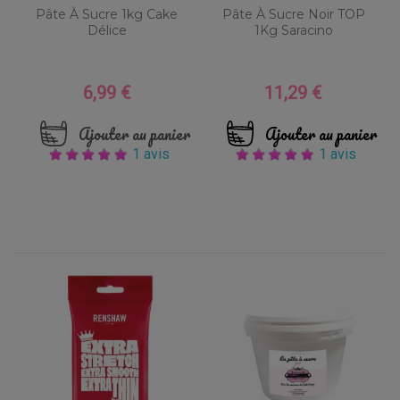
Pâte À Sucre 1kg Cake
Pâte À Sucre Noir TOP
Délice
1Kg Saracino
6,99 €
11,29 €
Prix
Prix
Ajouter au panier
Ajouter au panier
1 avis
1 avis