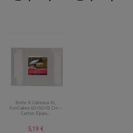
Boîte À Gâteaux XL
FunCakes 60×50×15 Cm –
Carton Épais,...
5,19 €
Prix