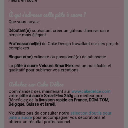
Fleurs en sucre
À qui s’adresse cette pâte à sucre ?
Que vous soyez :
Débutant(e)
souhaitant créer un gâteau d’anniversaire
simple mais élégant
Professionnel(le)
du Cake Design travaillant sur des projets
complexes
Blogueur(se)
culinaire ou passionné(e) de pâtisserie
La
pâte à sucre Velours SmartFlex
est un outil fiable et
qualitatif pour sublimer vos créations.
Achetez sur Cake Délice
Commandez dès maintenant sur
www.cakedelice.com
votre
pâte à sucre SmartFlex 250g
au meilleur prix.
Bénéficiez de la
livraison rapide en France, DOM-TOM,
Belgique, Suisse et Israël
.
N’oubliez pas de consulter notre
sélection d’outils pour
pâte à sucre
pour accompagner vos décorations et
obtenir un résultat professionnel.