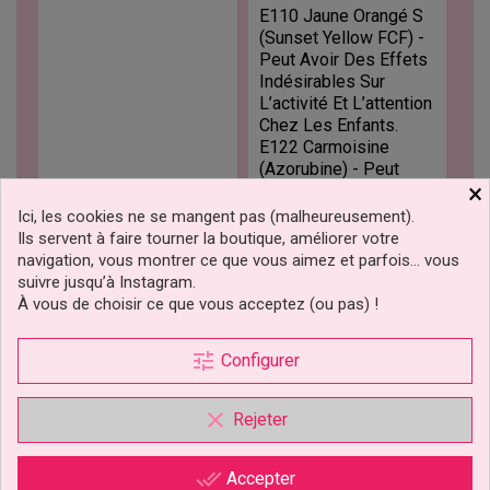
E110 Jaune Orangé S
(Sunset Yellow FCF) -
Peut Avoir Des Effets
Indésirables Sur
L’activité Et L’attention
Chez Les Enfants.
E122 Carmoisine
(Azorubine) - Peut
×
Avoir Des Effets
Indésirables Sur
Ici, les cookies ne se mangent pas (malheureusement).
L’activité Et L’attention
Ils servent à faire tourner la boutique, améliorer votre
Chez Les Enfants.
navigation, vous montrer ce que vous aimez et parfois… vous
E124 Ponceau 4R -
suivre jusqu’à Instagram.
Peut Avoir Des Effets
À vous de choisir ce que vous acceptez (ou pas) !
Indésirables Sur
L’activité Et L’attention
tune
Configurer
Chez Les Enfants.
E129 Rouge Allura AC
- Peut Avoir Des
clear
Rejeter
Effets Indésirables
Sur L’activité Et
L’attention Chez Les
done_all
Accepter