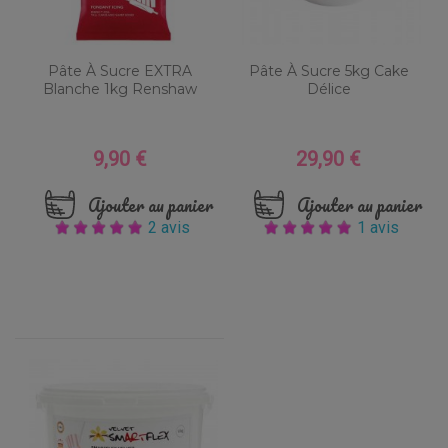
Pâte À Sucre EXTRA
Pâte À Sucre 5kg Cake
Blanche 1kg Renshaw
Délice
9,90 €
29,90 €
Prix
Prix
Ajouter au panier
Ajouter au panier
2 avis
1 avis