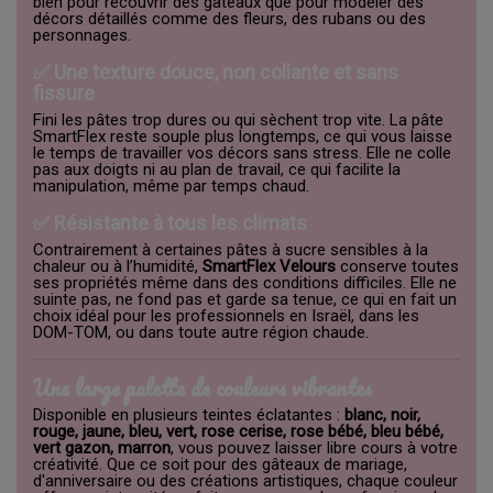
bien pour recouvrir des gâteaux que pour modeler des
décors détaillés comme des fleurs, des rubans ou des
personnages.
✅ Une texture douce, non collante et sans
fissure
Fini les pâtes trop dures ou qui sèchent trop vite. La pâte
SmartFlex reste souple plus longtemps, ce qui vous laisse
le temps de travailler vos décors sans stress. Elle ne colle
pas aux doigts ni au plan de travail, ce qui facilite la
manipulation, même par temps chaud.
✅ Résistante à tous les climats
Contrairement à certaines pâtes à sucre sensibles à la
chaleur ou à l’humidité,
SmartFlex Velours
conserve toutes
ses propriétés même dans des conditions difficiles. Elle ne
suinte pas, ne fond pas et garde sa tenue, ce qui en fait un
choix idéal pour les professionnels en Israël, dans les
DOM-TOM, ou dans toute autre région chaude.
Une large palette de couleurs vibrantes
Disponible en plusieurs teintes éclatantes :
blanc, noir,
rouge, jaune, bleu, vert, rose cerise, rose bébé, bleu bébé,
vert gazon, marron
, vous pouvez laisser libre cours à votre
créativité. Que ce soit pour des gâteaux de mariage,
d'anniversaire ou des créations artistiques, chaque couleur