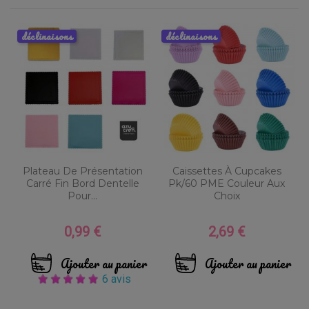
déclinaisons
déclinaisons
Plateau De Présentation
Caissettes À Cupcakes
Carré Fin Bord Dentelle
Pk/60 PME Couleur Aux
Pour...
Choix
0,99 €
2,69 €
Prix
Prix
Ajouter au panier
Ajouter au panier
6 avis