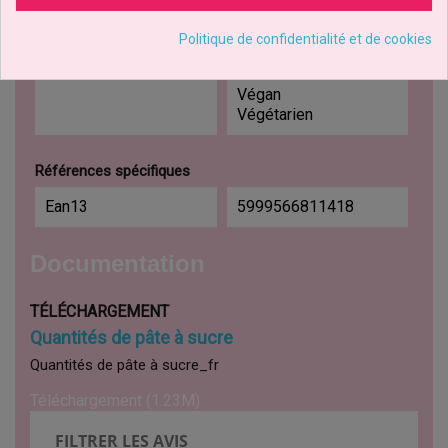
Enfants.
Politique de confidentialité et de cookies
Régimes Alimentaires
Sans Gluten
Sans Lactose
Végan
Végétarien
Références spécifiques
Ean13
5999566811418
Documentation
TÉLÉCHARGEMENT
Quantités de pâte à sucre
Quantités de pâte à sucre_fr
Téléchargement (1.23M)
FILTRER LES AVIS