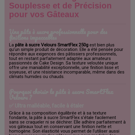
Souplesse et de Précision
pour vos Gâteaux
Une pâte à sucre professionnelle pour des
finitions impeccables
La
pâte à sucre Velours SmartFlex 250g
est bien plus
qu’un simple produit de décoration. Elle a été pensée pour
répondre aux exigences des pâtissiers professionnels,
tout en restant parfaitement adaptée aux amateurs
passionnés de Cake Design. Sa texture veloutée unique
offre une maniabilité exceptionnelle, une finition lisse et
soyeuse, et une résistance incomparable, même dans des
climats humides ou chauds.
Pourquoi choisir la pâte à sucre SmartFlex
Velours ?
✅ Ultra malléable, facile à étaler
Grâce à sa composition équilibrée et à sa texture
fondante, la pâte à sucre SmartFlex s’étale facilement
sans se craqueler ni se déchirer. Elle adhère parfaitement à
vos gâteaux tout en conservant une finition nette et
homogène. Son élasticité vous permet de l’utiliser aussi