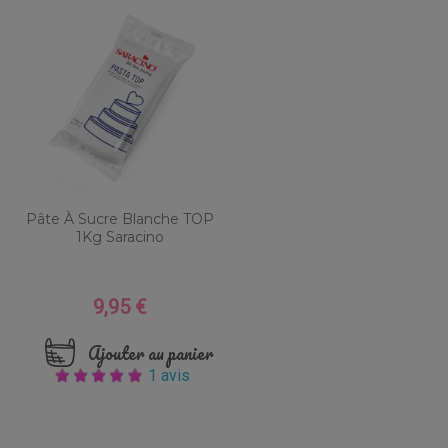
Pâte À Sucre Blanche TOP
1Kg Saracino
9,95 €
Prix
Ajouter au panier
1 avis