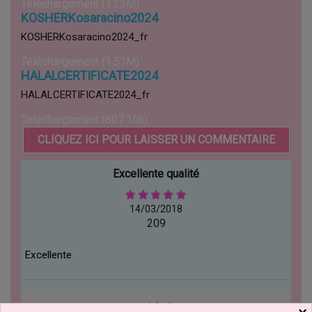
Téléchargement (1.23M)
KOSHERKosaracino2024
KOSHERKosaracino2024_fr
Téléchargement (1.51M)
HALALCERTIFICATE2024
HALALCERTIFICATE2024_fr
Téléchargement (807.16k)
CLIQUEZ ICI POUR LAISSER UN COMMENTAIRE
Excellente qualité
14/03/2018
209
Excellente
nickel