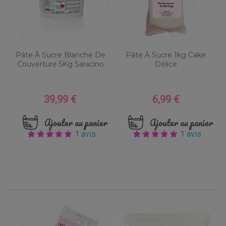
Pâte À Sucre Blanche De
Pâte À Sucre 1kg Cake
Couverture 5Kg Saracino
Délice
39,99 €
6,99 €
Prix
Prix
Ajouter au panier
Ajouter au panier
1 avis
1 avis