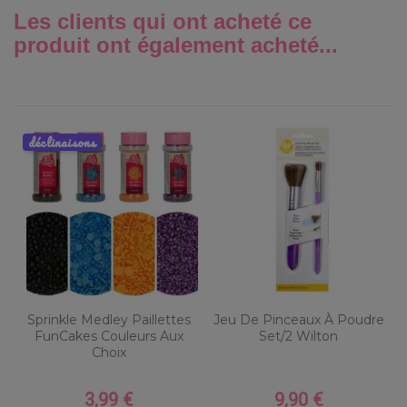
Les clients qui ont acheté ce
produit ont également acheté...
déclinaisons
Sprinkle Medley Paillettes
Jeu De Pinceaux À Poudre
FunCakes Couleurs Aux
Set/2 Wilton
Choix
3,99 €
9,90 €
Prix
Prix