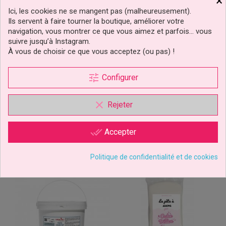
×
Ici, les cookies ne se mangent pas (malheureusement).
Ils servent à faire tourner la boutique, améliorer votre
24/06/2018
navigation, vous montrer ce que vous aimez et parfois… vous
341
suivre jusqu’à Instagram.
À vous de choisir ce que vous acceptez (ou pas) !
assez dure à pétrir mais une fois que c'est fait c'est un
vrai régal. Elle est lisse, ne se casse pas ! c'est le top
tune
Configurer
clear
Rejeter
5 autres produits dans la même
catégorie :
done_all
Accepter
Politique de confidentialité et de cookies