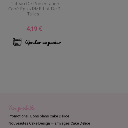
Plateau De Présentation
Carré Épais PME Lot De 3
Tailles...
4,19 €
Prix
Ajouter au panier
Nos produits
Promotions | Bons plans Cake Délice
Nouveautés Cake Design — arrivages Cake Délice