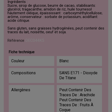
Ingrédients :
Sucre, sirop de glucose, beurre de cacao, stabilisants:
glycérol, tragacanthe; amidon de riz, huile tournesol
hautement oléique, épaississant : carboxyméthylcellulose;
arôme, conservateur : sorbate de potassium; acidifiant:
acide citrique.
Sans gluten, sans graisses hydrogénées, peut contenir des
traces du lait, noisette, oeuf et soja.
DEC044K5
Référence
Fiche technique
Couleur
Blanc
Compositions
SANS E171 - Dioxyde
De Titane
Allergènes
Peut Contenir Des
Traces De : Arachide
Peut Contenir Des
Traces De : Fruits À
Coque