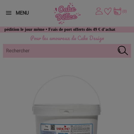
(0)
MENU
 le jour même • Frais de port offerts dès 49 € d’achat
Pour les amoureux du Cake Design