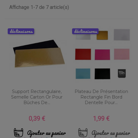
Affichage 1-7 de 7 article(s)
déclinaisons
déclinaisons
Support Rectangulaire,
Plateau De Présentation
Semelle Carton Or Pour
Rectangle Fin Bord
Bûches De...
Dentelle Pour...
0,39 €
1,99 €
Prix
Prix
Ajouter au panier
Ajouter au panier