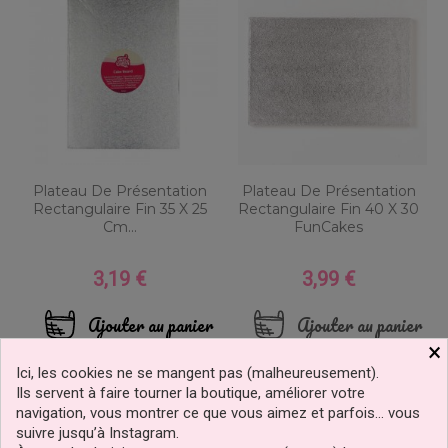
Plateau De Présentation
Plateau De Présentation
Rectangulaire Fin 35 X 25
Rectangulaire Fin 40 X 30
Cm...
FunCakes
3,19 €
3,99 €
Prix
Prix
Ajouter au panier
Ajouter au panier
×
2 avis
6 avis
Ici, les cookies ne se mangent pas (malheureusement).
Ils servent à faire tourner la boutique, améliorer votre
navigation, vous montrer ce que vous aimez et parfois… vous
suivre jusqu’à Instagram.