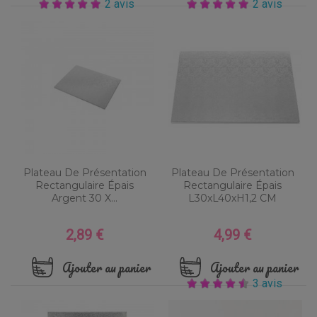
2 avis
2 avis
Plateau De Présentation
Plateau De Présentation
Rectangulaire Épais
Rectangulaire Épais
Argent 30 X...
L30xL40xH1,2 CM
2,89 €
4,99 €
Prix
Prix
Ajouter au panier
Ajouter au panier
3 avis