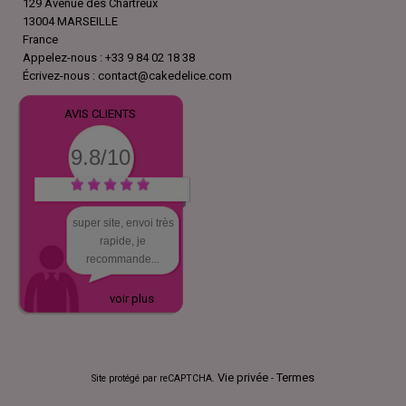
129 Avenue des Chartreux
13004 MARSEILLE
France
Appelez-nous :
+33 9 84 02 18 38
Écrivez-nous :
contact@cakedelice.com
AVIS CLIENTS
9.8/10
super site, envoi très
rapide, je
recommande...
voir plus
Vie privée
Termes
Site protégé par reCAPTCHA.
-