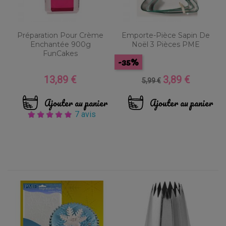
Préparation Pour Crème
Emporte-Pièce Sapin De
Enchantée 900g
Noël 3 Pièces PME
FunCakes
-35%
13,89 €
3,89 €
Prix
Prix
Prix
5,99 €
de
base
Ajouter au panier
Ajouter au panier
7 avis