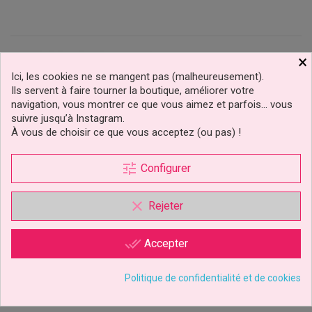
×
Ici, les cookies ne se mangent pas (malheureusement).
Ils servent à faire tourner la boutique, améliorer votre
navigation, vous montrer ce que vous aimez et parfois… vous
suivre jusqu’à Instagram.
À vous de choisir ce que vous acceptez (ou pas) !
tune
Configurer
Plateau De Présentation
Plateau De Présentation
clear
Rejeter
Rectangulaire Épais
Rectangulaire Épais
Argent 30 X...
L35xL45xH1,2 CM
done_all
Accepter
2,89 €
5,79 €
Prix
Prix
Politique de confidentialité et de cookies
Ajouter au panier
Ajouter au panier