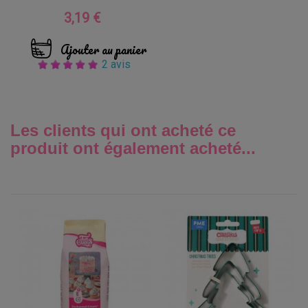
3,19 €
Prix
Ajouter au panier
2 avis
Les clients qui ont acheté ce
produit ont également acheté...