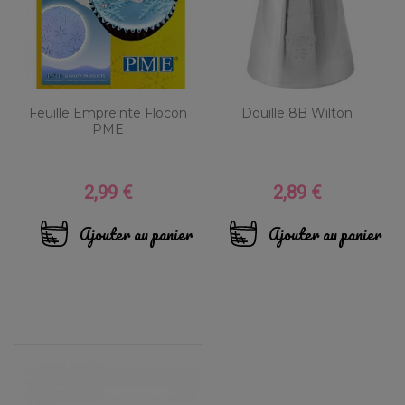
Feuille Empreinte Flocon
Douille 8B Wilton
PME
2,99 €
2,89 €
Prix
Prix
Ajouter au panier
Ajouter au panier