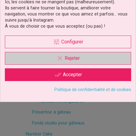
Dowels
Ici, les cookies ne se mangent pas (malheureusement).
Ils servent à faire tourner la boutique, améliorer votre
Dummys, supports en polystyrène
navigation, vous montrer ce que vous aimez et parfois… vous
suivre jusqu’à Instagram.
Dummys Rond
À vous de choisir ce que vous acceptez (ou pas) !
Dummys Carrés
tune
Configurer
Cônes en polystyrène
Boule polystyrène
clear
Rejeter
Plateaux de présentation, cakeboards
done_all
Accepter
Plateaux ronds
Politique de confidentialité et de cookies
Plateaux carrés
Plateaux rectangulaires
Présentoir à gâteau
Fonds studio pour gâteaux
Number Cake