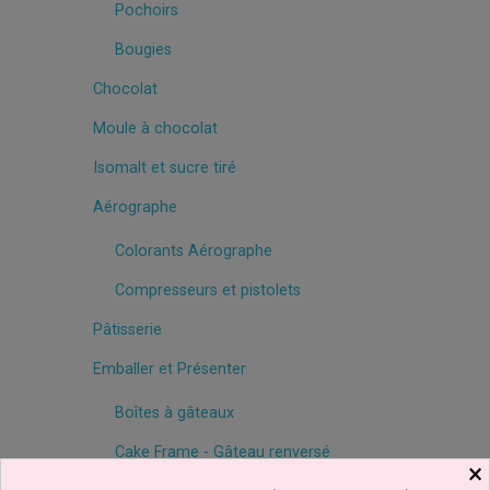
Pochoirs
Bougies
Chocolat
Moule à chocolat
Isomalt et sucre tiré
Aérographe
Colorants Aérographe
Compresseurs et pistolets
Pâtisserie
Emballer et Présenter
Boîtes à gâteaux
Cake Frame - Gâteau renversé
×