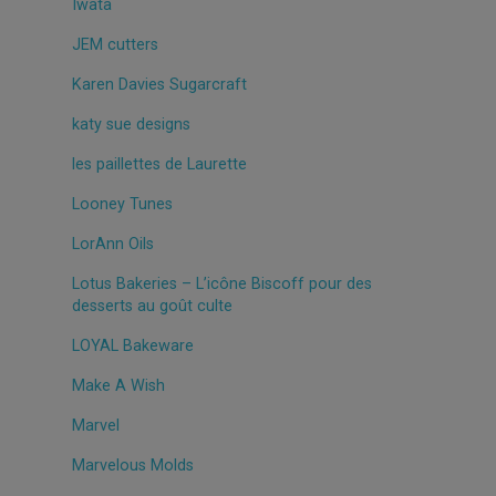
Iwata
JEM cutters
Karen Davies Sugarcraft
katy sue designs
les paillettes de Laurette
Looney Tunes
LorAnn Oils
Lotus Bakeries – L’icône Biscoff pour des
desserts au goût culte
LOYAL Bakeware
Make A Wish
Marvel
Marvelous Molds