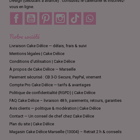
Design (débutant à avancé) : consultez le calendrier et inscrivez-
vous en ligne.
Facebook
YouTube
Pinterest
Instagram
TikTok
Discord
Notre société
Livraison Cake Délice — délais, frais & suivi
Mentions légales | Cake Délice
Conditions d’utilisation | Cake Délice
À propos de Cake Délice — Marseille
Paiement sécurisé : CB 3-D Secure, PayPal, virement
Compte Pro Cake Délice — tarifs & avantages
Politique de confidentialité (RGPD) | Cake Délice
FAQ Cake Délice – livraison 48 h, paiements, retours, garanties
Avis clients — politique & modération | Cake Délice
Contact — Un conseil de chef chez Cake Délice
Plan du site | Cake Délice
Magasin Cake Délice Marseille (13004) – Retrait 2 h & conseils