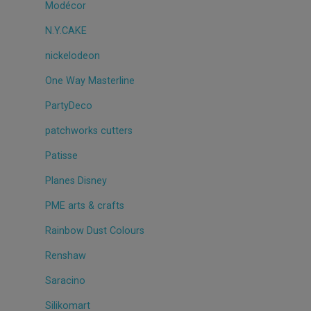
Modécor
N.Y.CAKE
nickelodeon
One Way Masterline
PartyDeco
patchworks cutters
Patisse
Planes Disney
PME arts & crafts
Rainbow Dust Colours
Renshaw
Saracino
Silikomart