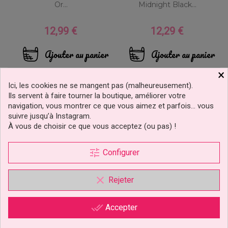
Or...
Midnight Black...
12,99 €
12,29 €
Prix
Prix
Ajouter au panier
Ajouter au panier
×
Ici, les cookies ne se mangent pas (malheureusement).
Ils servent à faire tourner la boutique, améliorer votre
navigation, vous montrer ce que vous aimez et parfois… vous
suivre jusqu’à Instagram.
À vous de choisir ce que vous acceptez (ou pas) !
tune
Configurer
clear
Rejeter
Pompe Push Poudre À
Pompe Push Poudre À
Paillettes En Spray Or Clair
Paillettes En Spray Or
Sugarflair
Flash Sugarflair
done_all
Accepter