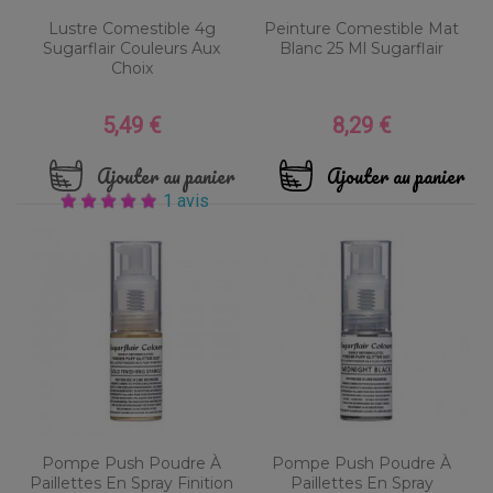
Lustre Comestible 4g
Peinture Comestible Mat
Sugarflair Couleurs Aux
Blanc 25 Ml Sugarflair
Choix
5,49 €
8,29 €
Prix
Prix
Ajouter au panier
Ajouter au panier
1 avis
Pompe Push Poudre À
Pompe Push Poudre À
Paillettes En Spray Finition
Paillettes En Spray