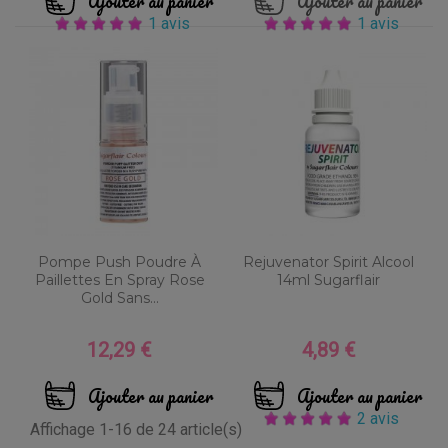
Ajouter au panier
Ajouter au panier
1 avis
1 avis
Pompe Push Poudre À
Rejuvenator Spirit Alcool
Paillettes En Spray Rose
14ml Sugarflair
Gold Sans...
12,29 €
4,89 €
Prix
Prix
Ajouter au panier
Ajouter au panier
2 avis
Affichage 1-16 de 24 article(s)