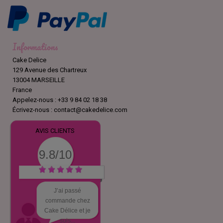
Informations
Cake Delice
129 Avenue des Chartreux
13004 MARSEILLE
France
Appelez-nous :
+33 9 84 02 18 38
Écrivez-nous :
contact@cakedelice.com
AVIS CLIENTS
9.8/10
J’ai passé
commande chez
Cake Délice et je
suis...