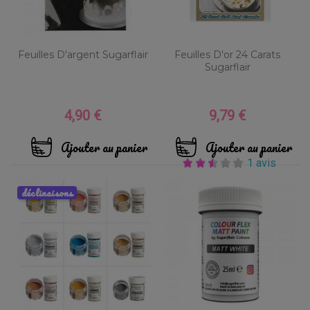
Feuilles D'argent Sugarflair
Feuilles D'or 24 Carats
Sugarflair
4,90 €
9,79 €
Prix
Prix
Ajouter au panier
Ajouter au panier
1 avis
déclinaisons