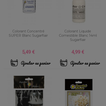
Colorant Concentré
Colorant Liquide
SUPER Blanc Sugarflair
Comestible Blanc 14ml
Sugarflair
5,49 €
4,99 €
Prix
Prix
Ajouter au panier
Ajouter au panier