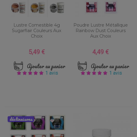
Lustre Comestible 4g
Poudre Lustre Métallique
Sugarflair Couleurs Aux
Rainbow Dust Couleurs
Choix
Aux Choix
5,49 €
4,49 €
Prix
Prix
Ajouter au panier
Ajouter au panier
1 avis
1 avis
déclinaisons