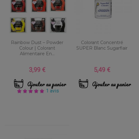
Rainbow Dust – Powder
Colorant Concentré
Colour | Colorant
SUPER Blanc Sugarflair
Alimentaire En...
3,99 €
5,49 €
Prix
Prix
Ajouter au panier
Ajouter au panier
1 avis