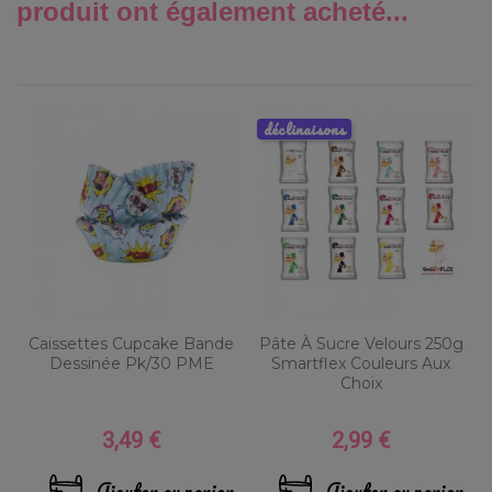
produit ont également acheté...
déclinaisons
Caissettes Cupcake Bande
Pâte À Sucre Velours 250g
Dessinée Pk/30 PME
Smartflex Couleurs Aux
Choix
3,49 €
2,99 €
Prix
Prix
Ajouter au panier
Ajouter au panier