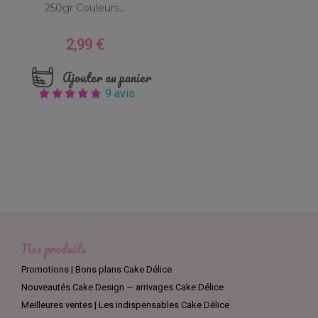
250gr Couleurs...
2,99 €
Prix
Ajouter au panier
9 avis
Nos produits
Promotions | Bons plans Cake Délice
Nouveautés Cake Design — arrivages Cake Délice
Meilleures ventes | Les indispensables Cake Délice