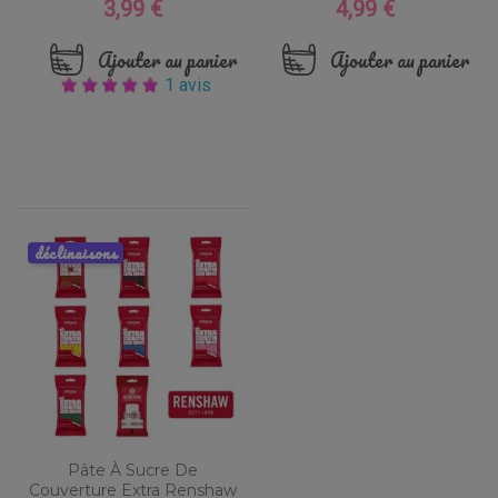
3,99 €
4,99 €
Prix
Prix
Ajouter au panier
Ajouter au panier
1 avis
déclinaisons
Pâte À Sucre De
Couverture Extra Renshaw