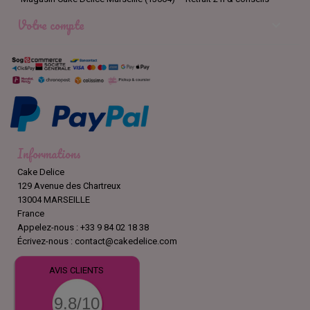
Votre compte

Informations
Cake Delice
129 Avenue des Chartreux
13004 MARSEILLE
France
Appelez-nous :
+33 9 84 02 18 38
Écrivez-nous :
contact@cakedelice.com
AVIS CLIENTS
9.8/10