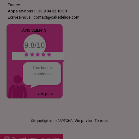
France
Appelez-nous :
+33 9 84 02 18 38
Écrivez-nous :
contact@cakedelice.com
AVIS CLIENTS
9.8/10
Très bonne
expérience
voir plus
Vie privée
Termes
Site protégé par reCAPTCHA.
-
Consentement aux cookies