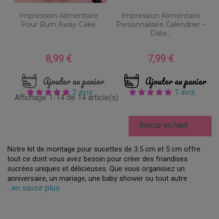
Impression Alimentaire
Impression Alimentaire
Pour Burn Away Cake
Personnalisée Calendrier –
Date...
8,99 €
7,99 €
Prix
Prix
Ajouter au panier
Ajouter au panier
2 avis
1 avis
Affichage 1-14 de 14 article(s)

Retour en haut
Notre kit de montage pour sucettes de 3.5 cm et 5 cm offre
tout ce dont vous avez besoin pour créer des friandises
sucrées uniques et délicieuses. Que vous organisiez un
anniversaire, un mariage, une baby shower ou tout autre
...en savoir plus
événement spécial, nos kits de montage pour sucettes vous
permettent de personnaliser vos desserts à votre guise. Faciles
à utiliser, ils sont parfaits pour les amateurs et les
professionnels de la pâtisserie. Contenant des bâtons, des