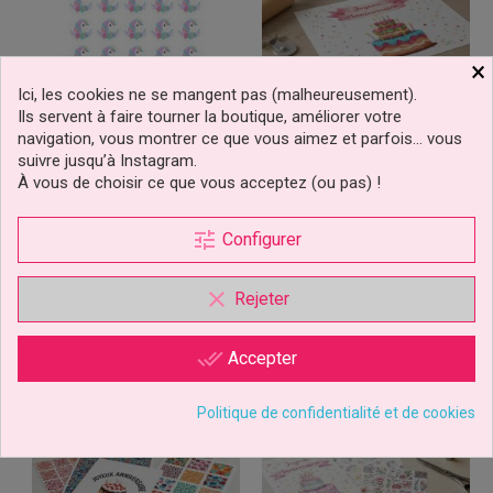
×
Ici, les cookies ne se mangent pas (malheureusement).
Ils servent à faire tourner la boutique, améliorer votre
navigation, vous montrer ce que vous aimez et parfois… vous
Disque Cake Pops Et
Impression Alimentaire Sur
suivre jusqu’à Instagram.
Magnum Cakes 3.5 Cm
Feuille En Pâte À Sucre
À vous de choisir ce que vous acceptez (ou pas) !
Licorne Mignonne
tune
Configurer
7,99 €
9,90 €
Prix
Prix
Ajouter au panier
Ajouter au panier
clear
Rejeter
47 avis
done_all
Accepter
Politique de confidentialité et de cookies