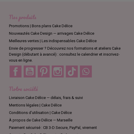
sachets et des rubans, vous avez tout pour créer des sucettes
magnifiques et savoureuses. Faites preuve de créativité avec
Nos produits
Cake Delice!
Promotions | Bons plans Cake Délice
Nouveautés Cake Design — arrivages Cake Délice
Meilleures ventes | Les indispensables Cake Délice
Envie de progresser ? Découvrez nos formations et ateliers Cake
Design (débutant à avancé) : consultez le calendrier et inscrivez-
vous en ligne.
Facebook
YouTube
Pinterest
Instagram
TikTok
Discord
Notre société
Livraison Cake Délice — délais, frais & suivi
Mentions légales | Cake Délice
Conditions d’utilisation | Cake Délice
À propos de Cake Délice — Marseille
Paiement sécurisé : CB 3-D Secure, PayPal, virement