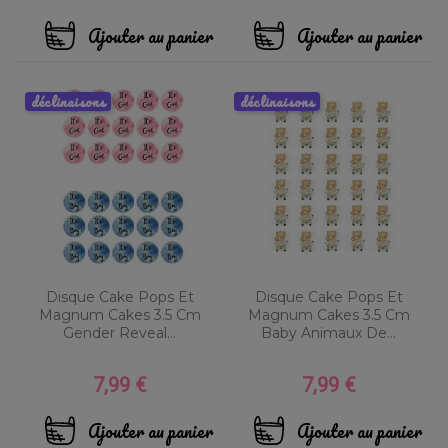
Ajouter au panier
Ajouter au panier
déclinaisons
déclinaisons
Disque Cake Pops Et
Disque Cake Pops Et
Magnum Cakes 3.5 Cm
Magnum Cakes 3.5 Cm
Gender Reveal...
Baby Animaux De...
7,99 €
7,99 €
Prix
Prix
Ajouter au panier
Ajouter au panier