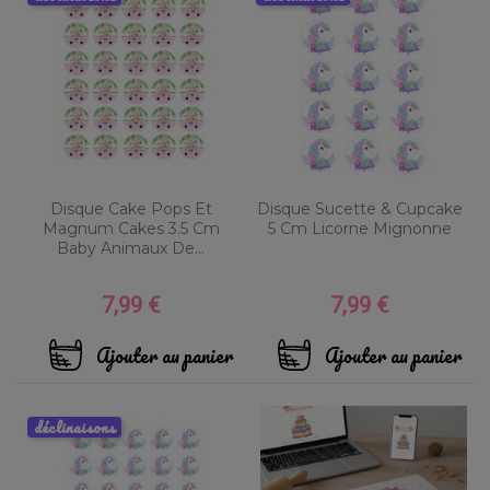
Disque Cake Pops Et
Disque Sucette & Cupcake
Magnum Cakes 3.5 Cm
5 Cm Licorne Mignonne
Baby Animaux De...
7,99 €
7,99 €
Prix
Prix
Ajouter au panier
Ajouter au panier
déclinaisons