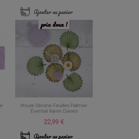
Ajouter au panier
prix doux !
De
Moule Silicone Feuilles Palmier
Éventail Karen Davies
22,99 €
Prix
Ajouter au panier