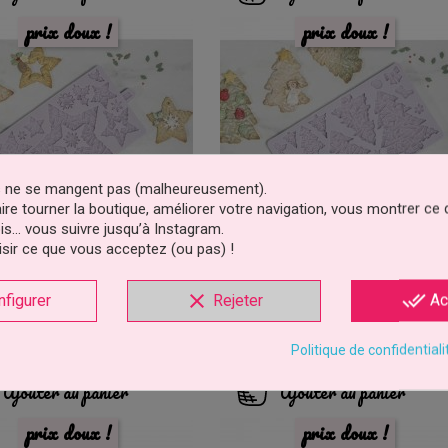
prix doux !
prix doux !
es ne se mangent pas (malheureusement).
faire tourner la boutique, améliorer votre navigation, vous montrer ce
is… vous suivre jusqu’à Instagram.
sir ce que vous acceptez (ou pas) !
n Silicone Étoiles De Noël
Moule En Silicone Arbres De No
clear
done_all
nfigurer
Rejeter
Ac
Karen Davies
Karen Davies
39,99 €
39,99 €
Prix
Prix
Politique de confidentiali
Ajouter au panier
Ajouter au panier
prix doux !
prix doux !