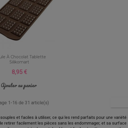
le À Chocolat Tablette
Silikomart
8,95 €
Prix
Ajouter au panier
hage 1-16 de 31 article(s)
souples et faciles à utiliser, ce qui les rend parfaits pour une variété 
e retirer facilement les pièces sans les endommager, et sa surface