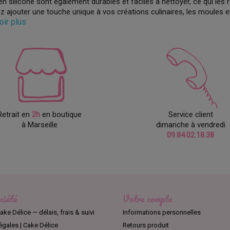
n silicone sont également durables et faciles à nettoyer, ce qui les r
z ajouter une touche unique à vos créations culinaires, les moules e
voir plus
Retrait en
2h
en boutique
Service client
à Marseille
dimanche à vendredi
09.84.02.18.38
ciété
Votre compte
ake Délice — délais, frais & suivi
Informations personnelles
égales | Cake Délice
Retours produit