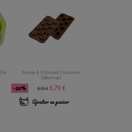
 De
Moule À Chocolat Couronne
Silikomart
-20%
6,79 €
Prix
Prix
8,49 €
de
base
Ajouter au panier