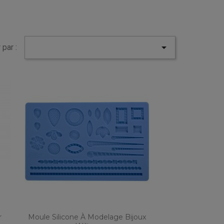

 par :
r
Moule Silicone À Modelage Bijoux