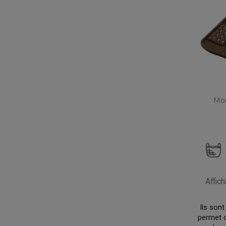
Mou
Affic
Ils sont 
permet d