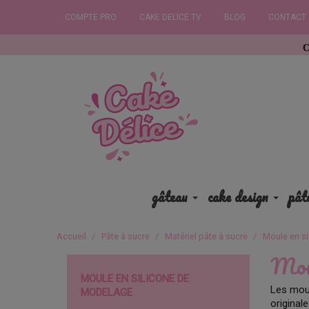
COMPTE PRO
CAKE DELICE TV
BLOG
CONTACT
Commandez avan
gâteau
cake design
pât
Accueil
Pâte à sucre
Matériel pâte à sucre
Moule en s
Moul
MOULE EN SILICONE DE
Les moul
MODELAGE
original