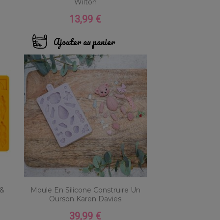
Wilton
13,99 €
Prix
Ajouter au panier
 &
Moule En Silicone Construire Un
Ourson Karen Davies
39,99 €
Prix