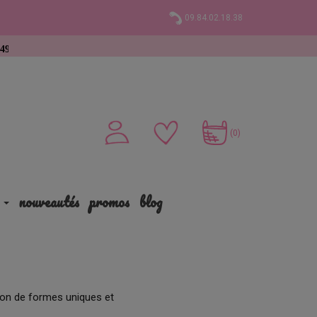
09.84.02.18.38
(0)
nouveautés
promos
blog
ion de formes uniques et