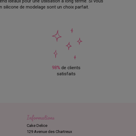
end idéaux pour une utilisation à long terme. Si vous
n silicone de modelage sont un choix parfait.
98%
de clients
satisfaits
Informations
Cake Delice
129 Avenue des Chartreux