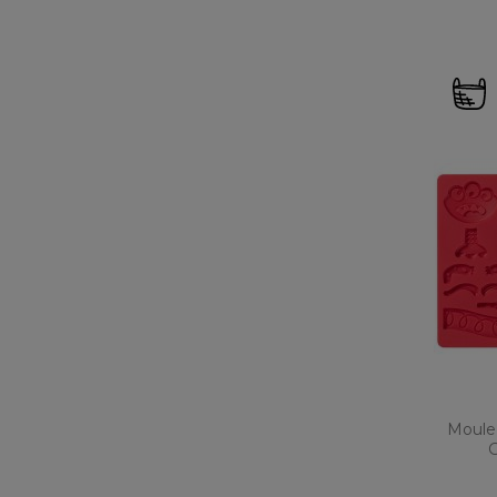
Moule 
G