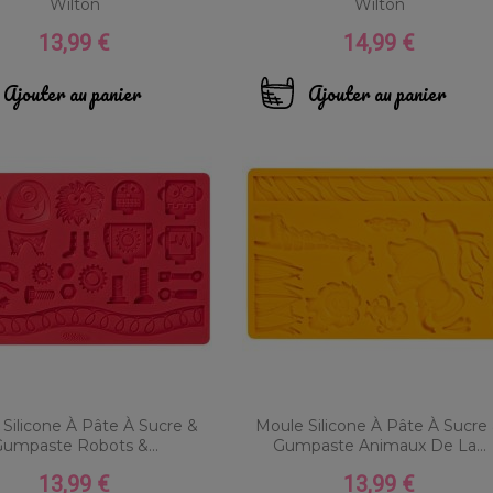
Wilton
Wilton
13,99 €
14,99 €
Prix
Prix
Ajouter au panier
Ajouter au panier
Silicone À Pâte À Sucre &
Moule Silicone À Pâte À Sucre
umpaste Robots &...
Gumpaste Animaux De La...
13,99 €
13,99 €
Prix
Prix