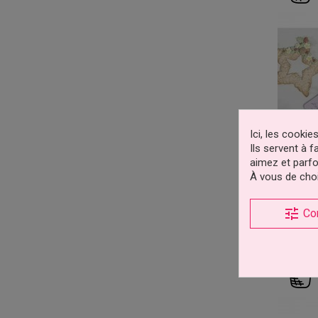
Ici, les cooki
Ils servent à 
aimez et parfo
À vous de choi
Moule E
tune
Co