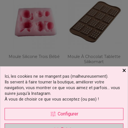
Moule Silicone Trois Bébé
Moule À Chocolat Tablette
Silikomart
×
Ici, les cookies ne se mangent pas (malheureusement).
9,90 €
8,95 €
Prix
Prix
Ils servent à faire tourner la boutique, améliorer votre
navigation, vous montrer ce que vous aimez et parfois… vous
suivre jusqu’à Instagram.
Ajouter au panier
Ajouter au panier
À vous de choisir ce que vous acceptez (ou pas) !
tune
Configurer