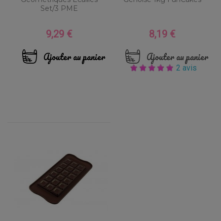
Set/3 PME
9,29 €
8,19 €
Prix
Prix
Ajouter au panier
Ajouter au panier
2 avis