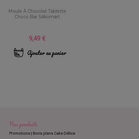
Moule À Chocolat Tablette
Choco Bar Silikomart
9,49 €
Prix
Ajouter au panier
Nos produits
Promotions | Bons plans Cake Délice