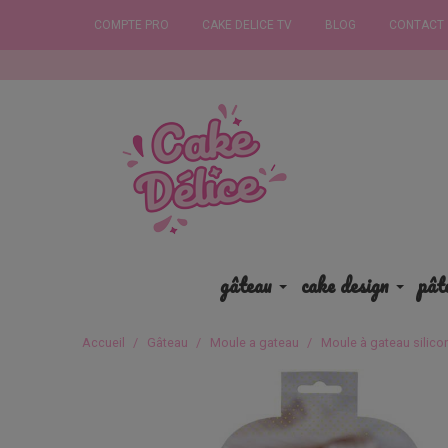
COMPTE PRO
CAKE DELICE TV
BLOG
CONTACT
Commande
gâteau
cake design
pât
Accueil
Gâteau
Moule a gateau
Moule à gateau silico