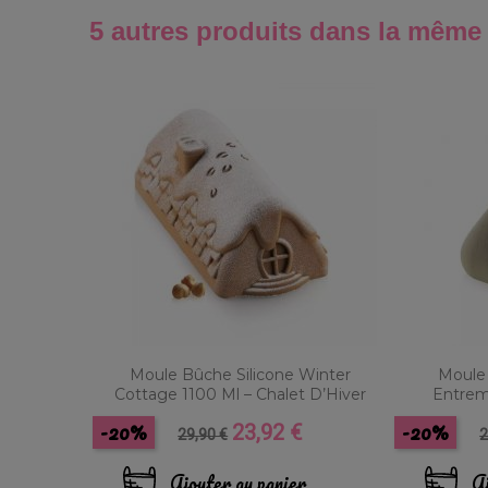
5 autres produits dans la même 
Moule Bûche Silicone Winter
Moule 
Cottage 1100 Ml – Chalet D’Hiver
Entreme
-20%
-20%
23,92 €
Prix
Prix
P
29,90 €
2
de
base
b
Ajouter au panier
Aj