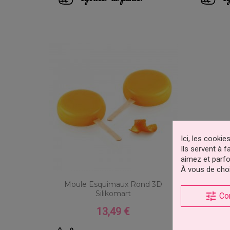
Ici, les cooki
Ils servent à 
aimez et parfo
À vous de choi
Moule Esquimaux Rond 3D
Silikomart
tune
Co
13,49 €
Prix