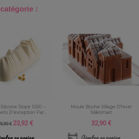
catégorie :
Silicone Slope 1050 –
Moule Bûche Village D'hiver
ts D’exception Par...
Silikomart
23,92 €
32,90 €
rix
Prix
Prix
9,90 €
de
ase
outer au panier
Ajouter au panier