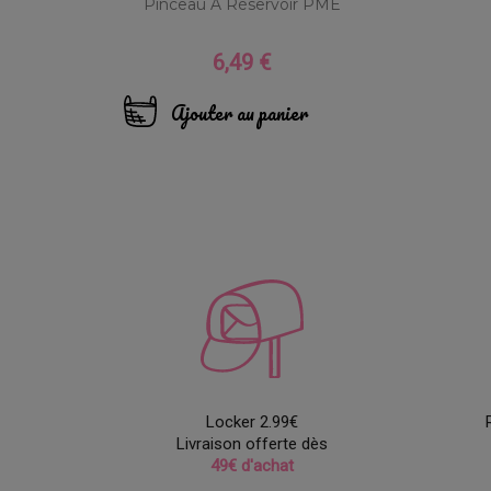
Pinceau À Réservoir PME
6,49 €
Prix
Ajouter au panier
Locker 2.99€
Livraison offerte dès
49€ d'achat