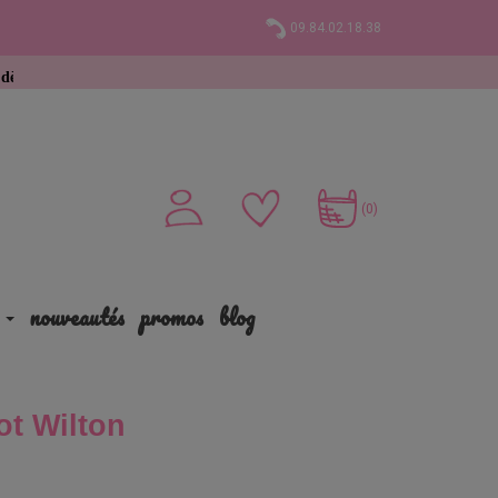
09.84.02.18.38
achat
(0)
nouveautés
promos
blog
ot Wilton