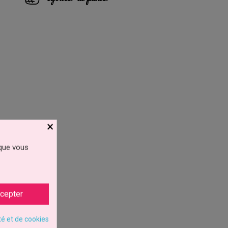
×
 que vous
cepter
té et de cookies