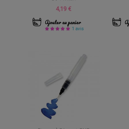
4,19 €
Prix
Ajouter au panier
Aj
1 avis