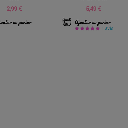
2,99 €
5,49 €
Prix
Prix
outer au panier
Ajouter au panier
1 avis