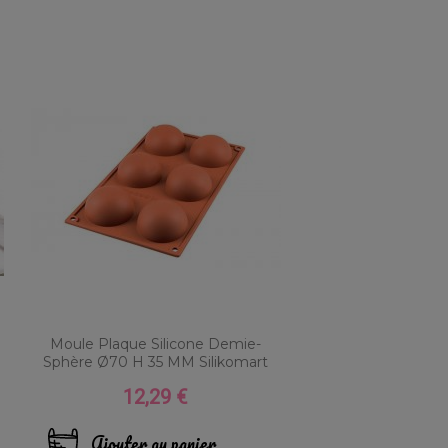
Moule Plaque Silicone Demie-
Sphère Ø70 H 35 MM Silikomart
12,29 €
Prix
Ajouter au panier