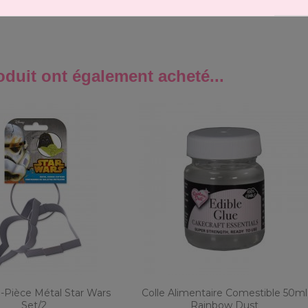
oduit ont également acheté...
Pièce Métal Star Wars
Colle Alimentaire Comestible 50ml
Set/2
Rainbow Dust