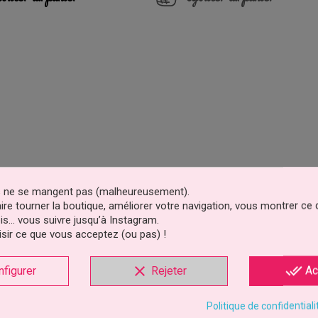
es ne se mangent pas (malheureusement).
faire tourner la boutique, améliorer votre navigation, vous montrer ce
is… vous suivre jusqu’à Instagram.
sir ce que vous acceptez (ou pas) !
clear
done_all
nfigurer
Rejeter
Ac
Politique de confidentiali