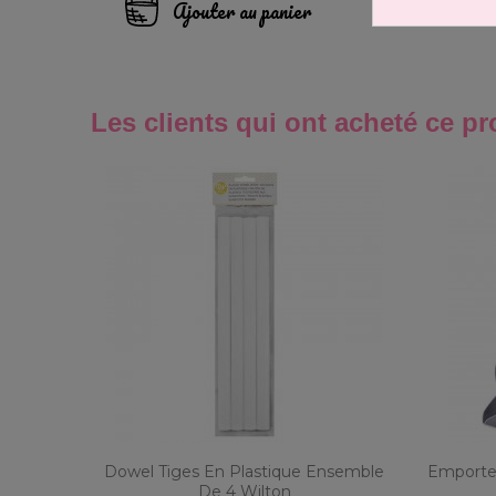
Ajouter au panier
Les clients qui ont acheté ce pr
Dowel Tiges En Plastique Ensemble
Emporte-
De 4 Wilton