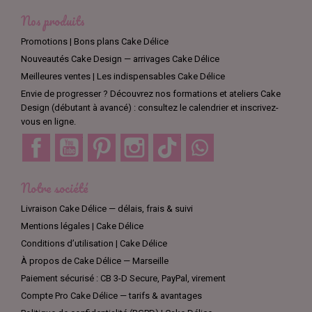
refroidir. La dentelle se pose ensuite sur le gâteau avec de la colle 
Nos produits
alimentaire.
Promotions | Bons plans Cake Délice
Les dentelles alimentaires en pâte Cake Lace sont colorées. Nul besoin 
d'ajouter un colorant alimentaire pour créer l'effet souhaité. Vous avez à 
Nouveautés Cake Design — arrivages Cake Délice
disposition de la dentelle de couleur : or, or clair, or rose, blanc nacré, 
Meilleures ventes | Les indispensables Cake Délice
bleu marine ou encore violet.
Envie de progresser ? Découvrez nos formations et ateliers Cake
Design (débutant à avancé) : consultez le calendrier et inscrivez-
Les accessoires pour réaliser de la dentelle 
vous en ligne.
Facebook
YouTube
Pinterest
Instagram
TikTok
Discord
alimentaire
Munissez-vous d'un couteau dentelle afin d'étaler parfaitement votre 
Notre société
préparation. Les tapis de dentelle en silicone sont parfaits, car ils sont 
faciles à manipuler. Les marques Cake Lace, Modecor et Cake Délice 
Livraison Cake Délice — délais, frais & suivi
vous offrent un large choix de tapis de dentelles en silicone. Vous 
Mentions légales | Cake Délice
pouvez ainsi créer facilement de larges bandes de dentelles vintage, 
des nœuds, des papillons, des décors floraux, etc.
Conditions d’utilisation | Cake Délice
À propos de Cake Délice — Marseille
Paiement sécurisé : CB 3-D Secure, PayPal, virement
Compte Pro Cake Délice — tarifs & avantages