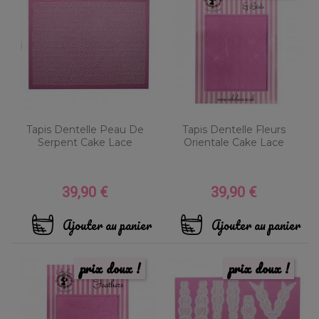
Tapis Dentelle Peau De
Tapis Dentelle Fleurs
Serpent Cake Lace
Orientale Cake Lace
39,90 €
39,90 €
Prix
Prix
Ajouter au panier
Ajouter au panier
prix doux !
prix doux !