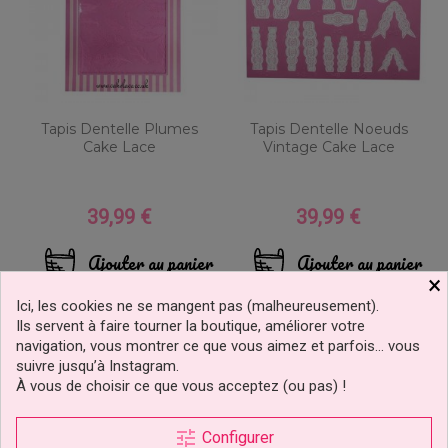
Tapis Dentelle Plumes
Tapis Dentelle Noeuds
Cake Lace
Vintage Cake Lace
39,99 €
39,99 €
Prix
Prix
Ajouter au panier
Ajouter au panier
×
Ici, les cookies ne se mangent pas (malheureusement).
prix doux !
prix doux !
Ils servent à faire tourner la boutique, améliorer votre
navigation, vous montrer ce que vous aimez et parfois… vous
suivre jusqu’à Instagram.
À vous de choisir ce que vous acceptez (ou pas) !
tune
Configurer