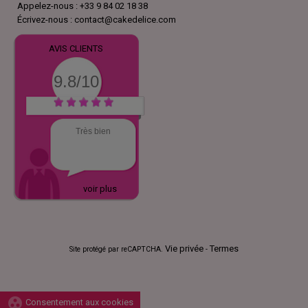
Appelez-nous :
+33 9 84 02 18 38
Écrivez-nous :
contact@cakedelice.com
AVIS CLIENTS
9.8/10
Très bien
voir plus
Vie privée
Termes
Site protégé par reCAPTCHA.
-
group_work
Consentement aux cookies