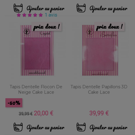
Ajouter au panier
Ajouter au panier
1 avis
prix doux !
prix doux !
Tapis Dentelle Flocon De
Tapis Dentelle Papillons 3D
Neige Cake Lace
Cake Lace
-50%
20,00 €
39,99 €
Prix
Prix
Prix
39,99 €
de
base
Ajouter au panier
Ajouter au panier