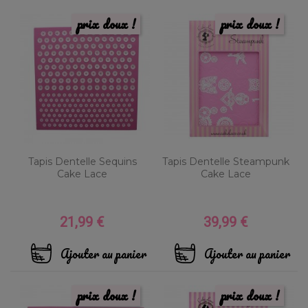
prix doux !
prix doux !
Tapis Dentelle Sequins
Tapis Dentelle Steampunk
Cake Lace
Cake Lace
21,99 €
39,99 €
Prix
Prix
Ajouter au panier
Ajouter au panier
prix doux !
prix doux !