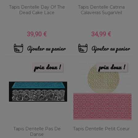
Tapis Dentelle Day Of The
Tapis Dentelle Catrina
Dead Cake Lace
Calaveras SugarVeil
39,90 €
34,99 €
Prix
Prix
Ajouter au panier
Ajouter au panier
prix doux !
prix doux !
Tapis Dentelle Pas De
Tapis Dentelle Petit Coeur
Danse