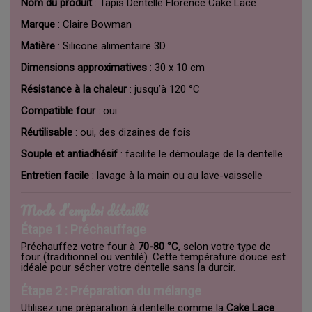
Nom du produit
: Tapis Dentelle Florence Cake Lace
Marque
: Claire Bowman
Matière
: Silicone alimentaire 3D
Dimensions approximatives
: 30 x 10 cm
Résistance à la chaleur
: jusqu’à 120 °C
Compatible four
: oui
Réutilisable
: oui, des dizaines de fois
Souple et antiadhésif
: facilite le démoulage de la dentelle
Entretien facile
: lavage à la main ou au lave-vaisselle
Mode d’emploi détaillé
Étape 1 : Préchauffage
Préchauffez votre four à
70-80 °C
, selon votre type de
four (traditionnel ou ventilé). Cette température douce est
idéale pour sécher votre dentelle sans la durcir.
Étape 2 : Préparation du mélange
Utilisez une préparation à dentelle comme la
Cake Lace