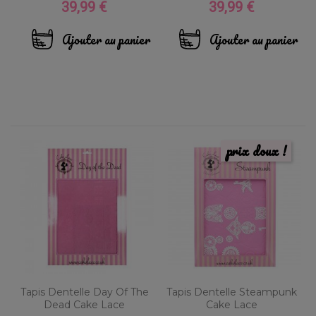
39,99 €
39,99 €
Prix
Prix
Ajouter au panier
Ajouter au panier
prix doux !
Tapis Dentelle Day Of The
Tapis Dentelle Steampunk
Dead Cake Lace
Cake Lace