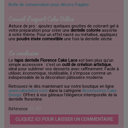
Boîte de conservation pour décors fragiles
Conseil d’expert Cake Délice
Astuce de pro : ajoutez quelques gouttes de colorant gel à
votre préparation pour créer une
dentelle colorée
assortie
à votre thème. Pour un effet nacré ou métallisé, appliquez
une
poudre irisée comestible
une fois la dentelle sèche.
En conclusion
Le
tapis dentelle Florence Cake Lace
est bien plus qu’un
simple accessoire : c’est un
outil de création artistique
,
idéal pour sublimer vos desserts avec raffinement. Facile à
utiliser, économique, réutilisable, il s’impose comme un
indispensable de la décoration pâtissière moderne.
Retrouvez-le dès maintenant sur notre boutique en ligne
www.cakedelice.com
dans la catégorie
Accessoires Cake
Design
. Offrez à vos gâteaux l'élégance intemporelle de la
dentelle florentine.
CL-20
Référence
CLIQUEZ ICI POUR LAISSER UN COMMENTAIRE