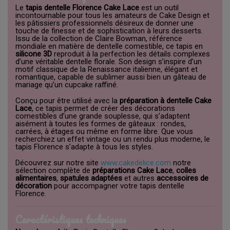
Le
tapis dentelle Florence Cake Lace
est un outil
incontournable pour tous les amateurs de Cake Design et
les pâtissiers professionnels désireux de donner une
touche de finesse et de sophistication à leurs desserts.
Issu de la collection de Claire Bowman, référence
mondiale en matière de dentelle comestible, ce tapis en
silicone 3D
reproduit à la perfection les détails complexes
d’une véritable dentelle florale. Son design s’inspire d’un
motif classique de la Renaissance italienne, élégant et
romantique, capable de sublimer aussi bien un gâteau de
mariage qu’un cupcake raffiné.
Conçu pour être utilisé avec la
préparation à dentelle Cake
Lace
, ce tapis permet de créer des décorations
comestibles d’une grande souplesse, qui s’adaptent
aisément à toutes les formes de gâteaux : rondes,
carrées, à étages ou même en forme libre. Que vous
recherchiez un effet vintage ou un rendu plus moderne, le
tapis Florence s’adapte à tous les styles.
Découvrez sur notre site
www.cakedelice.com
notre
sélection complète de
préparations Cake Lace
,
colles
alimentaires
,
spatules adaptées
et autres
accessoires de
décoration
pour accompagner votre tapis dentelle
Florence.
Caractéristiques techniques