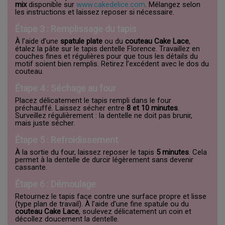
mix
disponible sur
www.cakedelice.com
. Mélangez selon
les instructions et laissez reposer si nécessaire.
Étape 3 : Remplissage du tapis
À l’aide d’une
spatule plate
ou du
couteau Cake Lace
,
étalez la pâte sur le tapis dentelle Florence. Travaillez en
couches fines et régulières pour que tous les détails du
motif soient bien remplis. Retirez l’excédent avec le dos du
couteau.
Étape 4 : Séchage au four
Placez délicatement le tapis rempli dans le four
préchauffé. Laissez sécher entre
8 et 10 minutes
.
Surveillez régulièrement : la dentelle ne doit pas brunir,
mais juste sécher.
Étape 5 : Refroidissement
À la sortie du four, laissez reposer le tapis
5 minutes
. Cela
permet à la dentelle de durcir légèrement sans devenir
cassante.
Étape 6 : Démoulage
Retournez le tapis face contre une surface propre et lisse
(type plan de travail). À l’aide d’une fine spatule ou du
couteau Cake Lace
, soulevez délicatement un coin et
décollez doucement la dentelle.