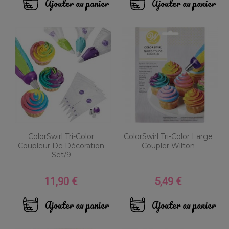
Ajouter au panier
Ajouter au panier
ColorSwirl Tri-Color
ColorSwirl Tri-Color Large
Coupleur De Décoration
Coupler Wilton
Set/9
11,90 €
5,49 €
Prix
Prix
Ajouter au panier
Ajouter au panier