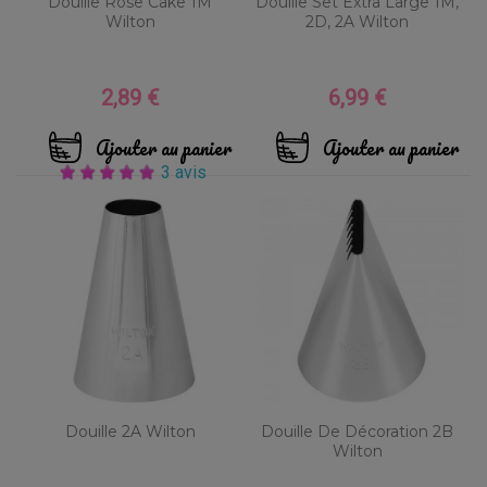
Douille Rose Cake 1M
Douille Set Extra Large 1M,
Wilton
2D, 2A Wilton
2,89 €
6,99 €
Prix
Prix
Ajouter au panier
Ajouter au panier
3 avis
Douille 2A Wilton
Douille De Décoration 2B
Wilton