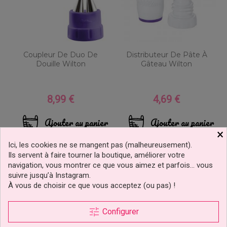
Coupleur De Duo De
Distributeur De Pâte À
Douille Wilton
Gâteau Wilton
8,99 €
4,69 €
Prix
Prix
Ajouter au panier
Ajouter au panier
×
Ici, les cookies ne se mangent pas (malheureusement).
Ils servent à faire tourner la boutique, améliorer votre
navigation, vous montrer ce que vous aimez et parfois… vous
suivre jusqu’à Instagram.
À vous de choisir ce que vous acceptez (ou pas) !
tune
Configurer