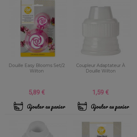
Douille Easy Blooms Set/2
Coupleur Adaptateur À
Wilton
Douille Wilton
5,89 €
1,59 €
Prix
Prix
Ajouter au panier
Ajouter au panier