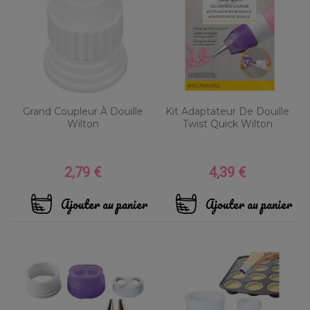
Grand Coupleur À Douille
Kit Adaptateur De Douille
Wilton
Twist Quick Wilton
2,79 €
4,39 €
Prix
Prix
Ajouter au panier
Ajouter au panier