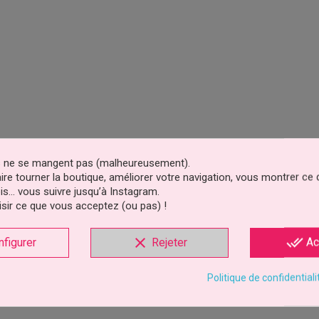
es ne se mangent pas (malheureusement).
faire tourner la boutique, améliorer votre navigation, vous montrer ce
is… vous suivre jusqu’à Instagram.
sir ce que vous acceptez (ou pas) !
clear
done_all
nfigurer
Rejeter
Ac
Politique de confidentiali