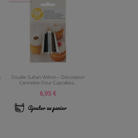
s
Douille Sultan Wilton – Décoration
Cannelée Pour Cupcakes...
6,95 €
Prix
Ajouter au panier