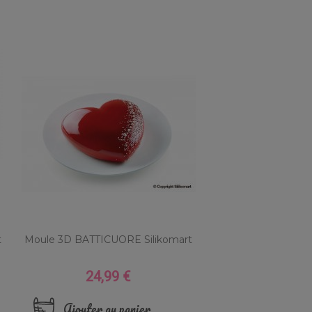
t
Moule 3D BATTICUORE Silikomart
24,99 €
Prix
Ajouter au panier