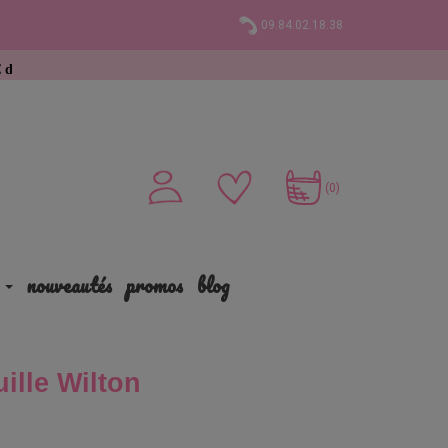
09.84.02.18.38
(0)
nouveautés
promos
blog
ille Wilton