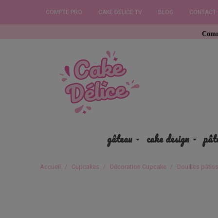
COMPTE PRO
CAKE DELICE TV
BLOG
CONTACT
Commandez avant 
gâteau
cake design
pât
Accueil
Cupcakes
Décoration Cupcake
Douilles pâtiss