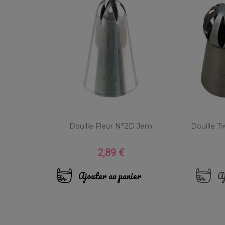
Douille Fleur N°2D Jem
Douille Tw
2,89 €
Prix
Ajouter au panier
Aj