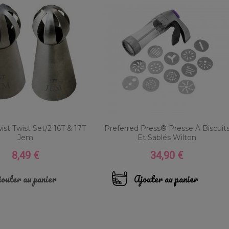
ist Twist Set/2 16T & 17T
Preferred Press® Presse À Biscuit
Jem
Et Sablés Wilton
8,49 €
34,90 €
Prix
Prix
outer au panier
Ajouter au panier