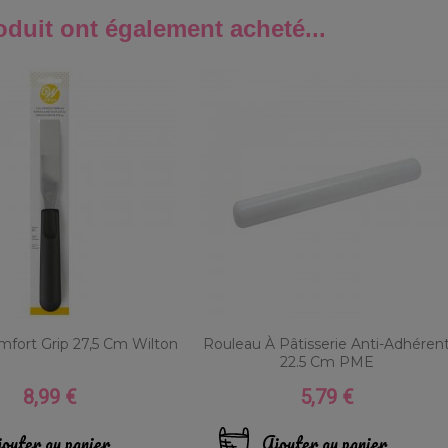
oduit ont également acheté...
mfort Grip 27,5 Cm Wilton
Rouleau À Pâtisserie Anti-Adhéren
22.5 Cm PME
8,99 €
5,79 €
Prix
Prix
outer au panier
Ajouter au panier