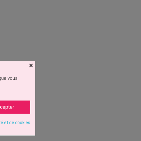
×
 que vous
cepter
té et de cookies