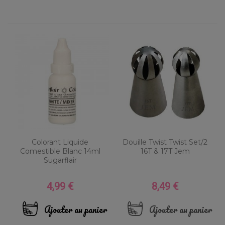
Colorant Liquide
Douille Twist Twist Set/2
Comestible Blanc 14ml
16T & 17T Jem
Sugarflair
4,99 €
8,49 €
Prix
Prix
Ajouter au panier
Ajouter au panier