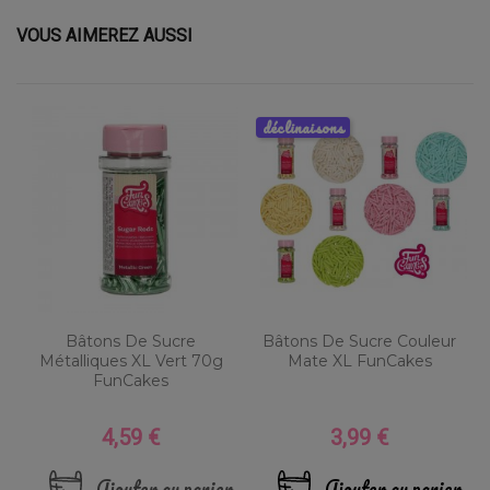
VOUS AIMEREZ AUSSI
déclinaisons
Bâtons De Sucre
Bâtons De Sucre Couleur
Métalliques XL Vert 70g
Mate XL FunCakes
FunCakes
4,59 €
3,99 €
Prix
Prix
Ajouter au panier
Ajouter au panier