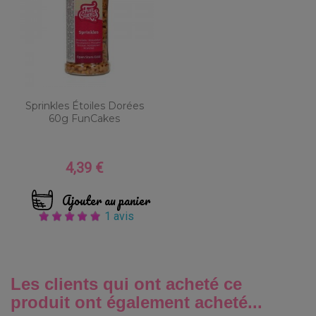
Sprinkles Étoiles Dorées
60g FunCakes
4,39 €
Prix
Ajouter au panier
1 avis
Les clients qui ont acheté ce
produit ont également acheté...