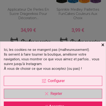
Applicateur De Perles En
Sprinkle Medley Paillettes
Sucre Drageekiss Pour
FunCakes Couleurs Aux
Décoration...
Choix
34,99 €
3,99 €
Prix
Prix
Ajouter au panier
Ajouter au panier
×
2 avis
Ici, les cookies ne se mangent pas (malheureusement).
Ils servent à faire tourner la boutique, améliorer votre
navigation, vous montrer ce que vous aimez et parfois… vous
suivre jusqu’à Instagram.
À vous de choisir ce que vous acceptez (ou pas) !
tune
Configurer
clear
Rejeter