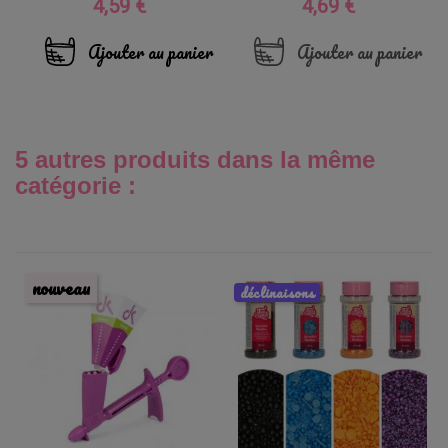
4,59 €
4,69 €
Prix
Prix
Ajouter au panier
Ajouter au panier
5 autres produits dans la même
catégorie :
nouveau
déclinaisons