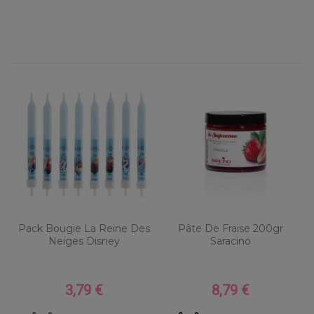
Pack Bougie La Reine Des
Pâte De Fraise 200gr
Neiges Disney
Saracino
3,79 €
8,79 €
Prix
Prix