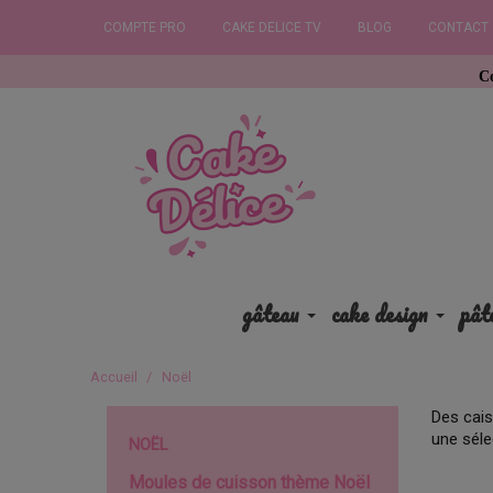
COMPTE PRO
CAKE DELICE TV
BLOG
CONTACT
Commandez avant
gâteau
cake design
pât
Accueil
Noël
Des cais
une séle
NOËL
Moules de cuisson thème Noël