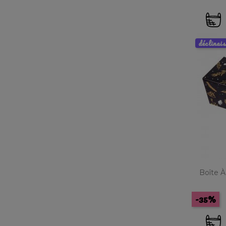
déclinai
Boîte 
-35%