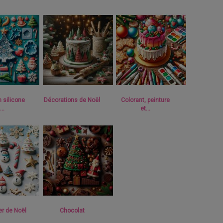
 silicone
Décorations de Noël
Colorant, peinture
..
et...
er de Noël
Chocolat