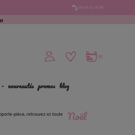
09.84.02.18.38
(0)
nouveautés
promos
blog
Noël
porte-pièce, retrouvez ici toute