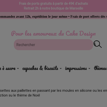
Frais de ports gratuits à partir de 49€ d'achats
Retrait 2h à notre boutique de Marseille
 12h, expédition le jour même • Frais de port offerts dès 49 € d’achat
Pour les amoureux du Cake Design
e à sucre
cupcakes & biscuits
impressions
thèmes
settes aux paillettes en passant par les moules en silicone ou les em
ction su le thème de Noël