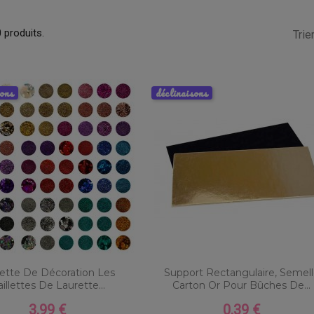
0 produits.
Trier
sons
déclinaisons
lette De Décoration Les
Support Rectangulaire, Semel
illettes De Laurette...
Carton Or Pour Bûches De...
3,99 €
0,39 €
Prix
Prix