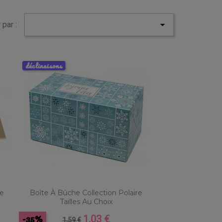

 par :
déclinaisons
le
Boîte À Bûche Collection Polaire
Tailles Au Choix
-35%
1,03 €
Prix
Prix
1,59 €