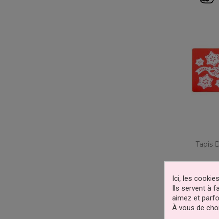
Tapis 
-50%
Ici, les cooki
Ils servent à 
aimez et parfo
À vous de choi