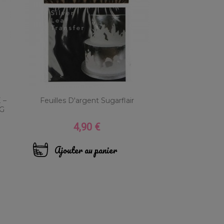
 –
Feuilles D'argent Sugarflair
 G
4,90 €
Prix
Ajouter au panier