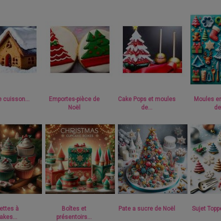
 cuisson...
Emportes-pièce de
Cake Pops et moules
Moules en
Noël
de...
de.
ettes à
Boîtes et
Pate a sucre de Noël
Sujet Topp
kes...
présentoirs...