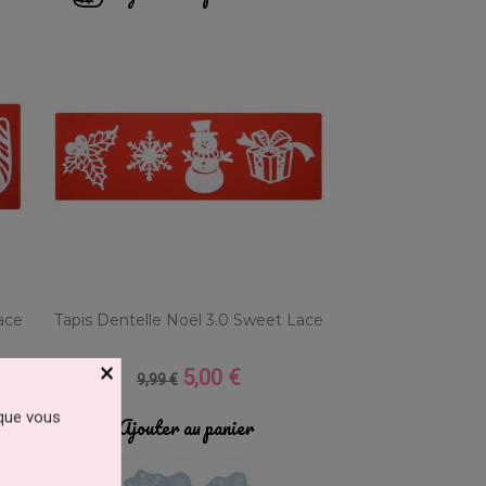
ace
Tapis Dentelle Noël 3.0 Sweet Lace
×
-50%
5,00 €
Prix
Prix
9,99 €
de
 que vous
base
Ajouter au panier