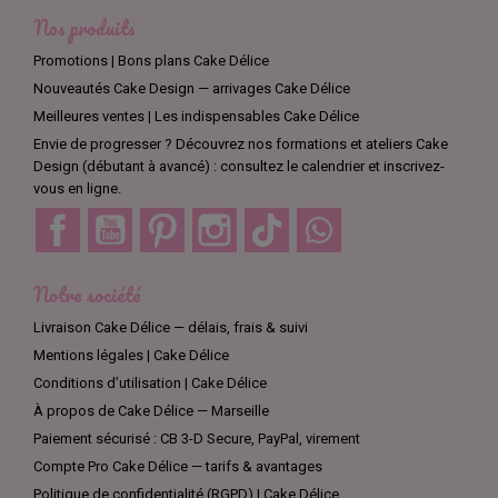
plus bel effet, mais vous pouvez aussi opter pour le noir, le rouge 
Nos produits
cerise, le bleu, le rose ou l'or.
Promotions | Bons plans Cake Délice
Veillez à choisir l'épaisseur qui convient au poids de votre gâteau. 
Nouveautés Cake Design — arrivages Cake Délice
Certains cake boards ont une épaisseur de 4 millimètres tandis que 
Meilleures ventes | Les indispensables Cake Délice
d'autres vont jusqu'à 1.2 centimètre.
Envie de progresser ? Découvrez nos formations et ateliers Cake
Design (débutant à avancé) : consultez le calendrier et inscrivez-
Comment utiliser un cake board ?
vous en ligne.
Facebook
YouTube
Pinterest
Instagram
TikTok
Discord
Les cakes boards de la boutique Cake Délice ont une excellente tenue 
et sont suffisamment rigides pour supporter des pièces montées. Ces 
supports sont conçus pour le contact alimentaire et peuvent donc 
Notre société
s'utiliser tels quels ou être recouverts de pâte à sucre. Il suffit de 
vaporiser un peu d'eau sur le cake board avant de le recouvrir de pâte à 
Livraison Cake Délice — délais, frais & suivi
sucre. Veillez à le préparer quelques jours avant l'exposition de votre 
Mentions légales | Cake Délice
création afin que la pâte à sucre durcisse suffisamment.
Conditions d’utilisation | Cake Délice
À propos de Cake Délice — Marseille
Paiement sécurisé : CB 3-D Secure, PayPal, virement
Compte Pro Cake Délice — tarifs & avantages
Politique de confidentialité (RGPD) | Cake Délice