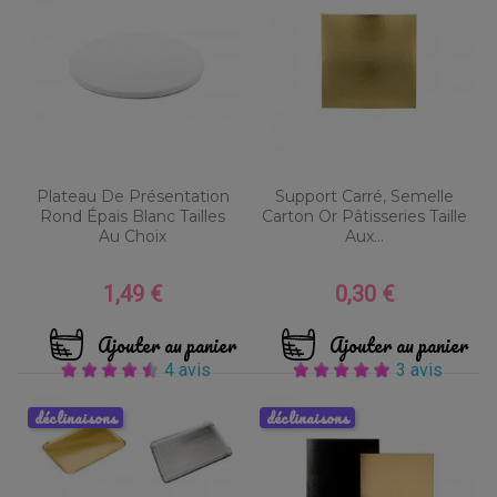
Plateau De Présentation
Support Carré, Semelle
Rond Épais Blanc Tailles
Carton Or Pâtisseries Taille
Au Choix
Aux...
1,49 €
0,30 €
Prix
Prix
Ajouter au panier
Ajouter au panier
4 avis
3 avis
déclinaisons
déclinaisons