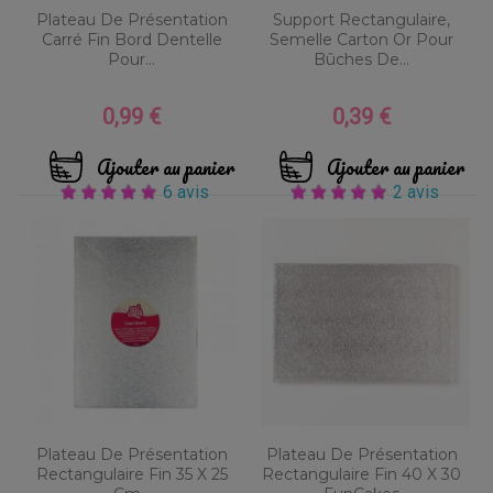
Plateau De Présentation
Support Rectangulaire,
Carré Fin Bord Dentelle
Semelle Carton Or Pour
Pour...
Bûches De...
0,99 €
0,39 €
Prix
Prix
Ajouter au panier
Ajouter au panier
6 avis
2 avis
Plateau De Présentation
Plateau De Présentation
Rectangulaire Fin 35 X 25
Rectangulaire Fin 40 X 30