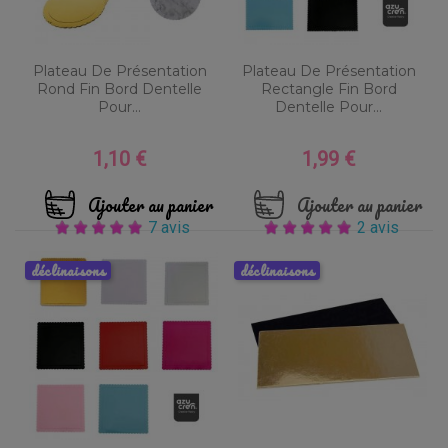
Plateau De Présentation
Plateau De Présentation
Rond Fin Bord Dentelle
Rectangle Fin Bord
Pour...
Dentelle Pour...
1,10 €
1,99 €
Prix
Prix
Ajouter au panier
Ajouter au panier
7 avis
2 avis
déclinaisons
déclinaisons