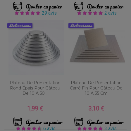
Ajouter au panier
Ajouter au panier
29 avis
2 avis
déclinaisons
déclinaisons
Plateau De Présentation
Plateau De Présentation
Rond Épais Pour Gâteau
Carré Fin Pour Gâteau De
De 10 À 50...
10 À 35 Cm
1,99 €
3,10 €
Prix
Prix
Ajouter au panier
Ajouter au panier
6 avis
3 avis