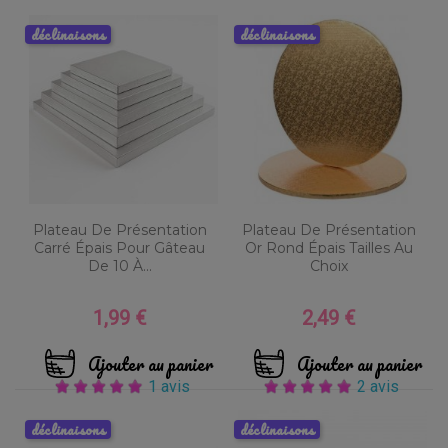
déclinaisons
déclinaisons
Plateau De Présentation
Plateau De Présentation
Carré Épais Pour Gâteau
Or Rond Épais Tailles Au
De 10 À...
Choix
1,99 €
2,49 €
Prix
Prix
Ajouter au panier
Ajouter au panier
1 avis
2 avis
déclinaisons
déclinaisons