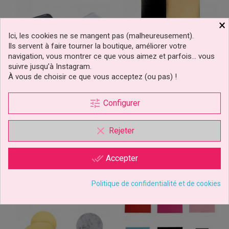
×
Ici, les cookies ne se mangent pas (malheureusement).
Ils servent à faire tourner la boutique, améliorer votre
navigation, vous montrer ce que vous aimez et parfois… vous
Plateau Traiteur
Plaque Rectangulaire
suivre jusqu’à Instagram.
Rectangulaire – Or, Argent,
Bicolore Or/Noir – 30x40
À vous de choisir ce que vous acceptez (ou pas) !
Blanc Ou...
Cm Ou 20x30...
tune
Configurer
0,59 €
0,59 €
Prix
Prix
clear
Ajouter au panier
Ajouter au panier
Rejeter
1 avis
5 avis
done_all
Accepter
déclinaisons
déclinaisons
Politique de confidentialité et de cookies