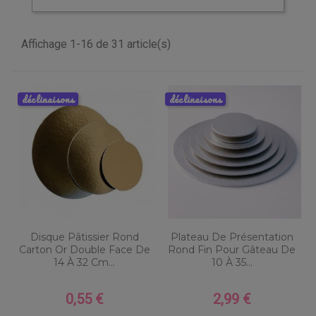
Affichage 1-16 de 31 article(s)
déclinaisons
déclinaisons
Disque Pâtissier Rond
Plateau De Présentation
Carton Or Double Face De
Rond Fin Pour Gâteau De
14 À 32 Cm...
10 À 35...
0,55 €
2,99 €
Prix
Prix