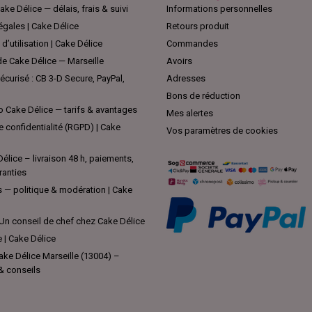
ake Délice — délais, frais & suivi
Informations personnelles
égales | Cake Délice
Retours produit
d’utilisation | Cake Délice
Commandes
e Cake Délice — Marseille
Avoirs
curisé : CB 3-D Secure, PayPal,
Adresses
Bons de réduction
 Cake Délice — tarifs & avantages
Mes alertes
e confidentialité (RGPD) | Cake
Vos paramètres de cookies
élice – livraison 48 h, paiements,
ranties
s — politique & modération | Cake
Un conseil de chef chez Cake Délice
e | Cake Délice
ke Délice Marseille (13004) –
 & conseils