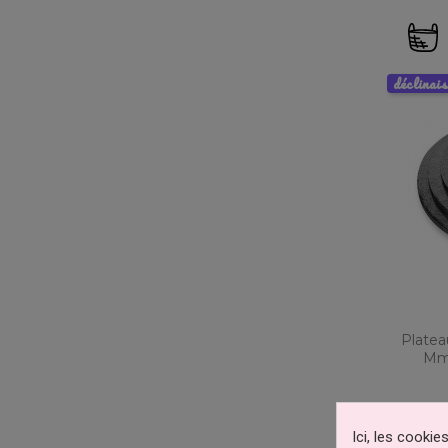
déclinai
Platea
Mm 
Ici, les cooki