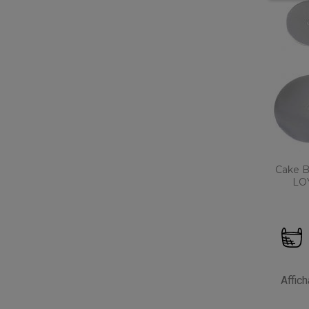
Cake B
LOY
Affic