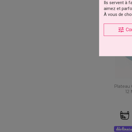
Ils servent à 
aimez et parfo
déclinai
À vous de choi
tune
Co
Plateau
12 
déclinai