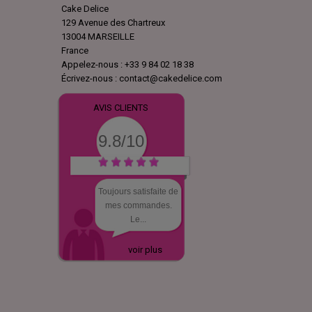
Cake Delice
129 Avenue des Chartreux
13004 MARSEILLE
France
Appelez-nous :
+33 9 84 02 18 38
Écrivez-nous :
contact@cakedelice.com
AVIS CLIENTS
9.8/10
Toujours satisfaite de
mes commandes.
Le...
voir plus