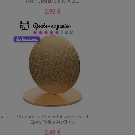
Pour Gâteau De 10 À 35...
2,99 €
Prix
Ajouter au panier
2 avis
déclinaisons
pais
Plateau De Présentation Or Rond
Épais Tailles Au Choix
2,49 €
Prix