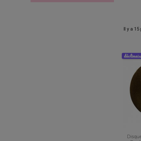
Il y a 15
déclinai
Disque