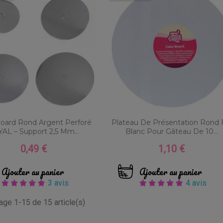
oard Rond Argent Perforé
Plateau De Présentation Rond 
AL – Support 2,5 Mm...
Blanc Pour Gâteau De 10...
0,49 €
1,10 €
Prix
Prix
Ajouter au panier
Ajouter au panier
3 avis
4 avis
hage 1-15 de 15 article(s)