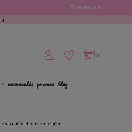
09.84.02.18.38
€ d’achat
(0)
nouveautés
promos
blog
s les goûts et toutes les tailles