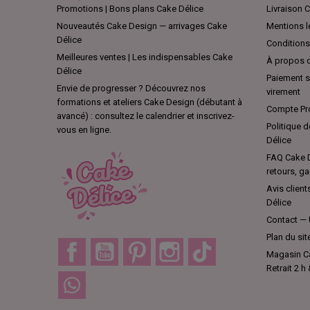
Promotions | Bons plans Cake Délice
Livraison C
Nouveautés Cake Design — arrivages Cake
Mentions l
Délice
Conditions 
Meilleures ventes | Les indispensables Cake
À propos d
Délice
Paiement sé
Envie de progresser ? Découvrez nos
virement
formations et ateliers Cake Design (débutant à
Compte Pro
avancé) : consultez le calendrier et inscrivez-
Politique d
vous en ligne.
Délice
FAQ Cake D
retours, ga
Avis client
Délice
Contact — 
Plan du sit
Facebook
YouTube
Pinterest
Instagram
TikTok
Magasin Ca
Retrait 2 h
Discord