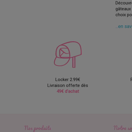
Découvre
gâteaux 
choix po
...en sa
Notre co
allure p
pour une
Nos plat
êtes sûr
Fabriqué
terme po
Locker 2.99€
répétée.
Livraison offerte dès
49€ d'achat
Optez po
donnez à
Nos produits
Notre so