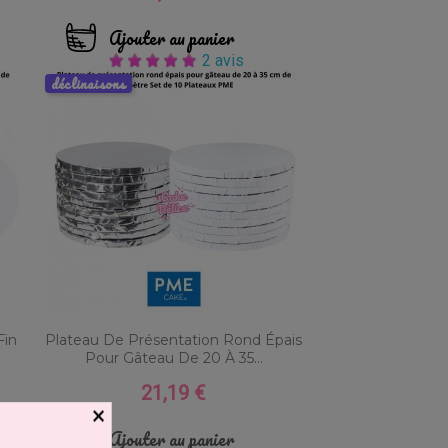
Ajouter au panier
2 avis
déclinaisons
Fin
Plateau De Présentation Rond Épais
Pour Gâteau De 20 À 35...
21,19 €
Prix
×
Ajouter au panier