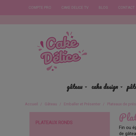
COMPTE PRO
CAKE DELICE TV
BLOG
CONTACT
Comm
gâteau
cake design
pât
Accueil
Gâteau
Emballer et Présenter
Plateaux de pré
Pla
PLATEAUX RONDS
Fin ou é
de gâtea