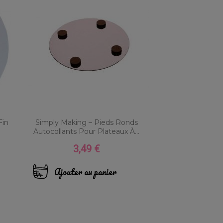
Fin
Simply Making – Pieds Ronds
Autocollants Pour Plateaux À...
3,49 €
Prix
Ajouter au panier