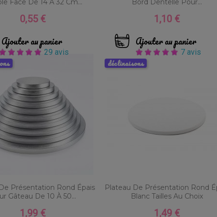
le Face De 14 À 32 Cm...
Bord Dentelle Pour...
0,55 €
1,10 €
Prix
Prix
Ajouter au panier
Ajouter au panier
29 avis
7 avis
sons
déclinaisons
De Présentation Rond Épais
Plateau De Présentation Rond É
r Gâteau De 10 À 50...
Blanc Tailles Au Choix
1,99 €
1,49 €
Prix
Prix