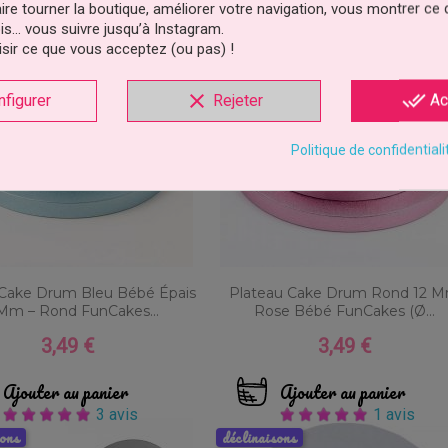
faire tourner la boutique, améliorer votre navigation, vous montrer ce
2 avis
is… vous suivre jusqu’à Instagram.
sons
déclinaisons
sir ce que vous acceptez (ou pas) !
clear
done_all
nfigurer
Rejeter
Ac
Politique de confidentiali
 Cake Drum Bleu Bébé Épais
Plateau Cake Drum Rond 12 
Mm – Rond FunCakes...
Rose Bébé FunCakes (Ø...
3,49 €
3,49 €
Prix
Prix
Ajouter au panier
Ajouter au panier
3 avis
1 avis
sons
déclinaisons