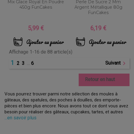
Mix Glace Royal En Poudre
Perle De Sucre 2 Mm
450g FunCakes
Argent Métallique 80g
FunCakes
5,99 €
6,19 €
Prix
Prix
Ajouter au panier
Ajouter au panier
Affichage 1-16 de 88 article(s)
1

Suivant
2
3
…
6

Retour en haut
Vous pourrez trouver parmi notre sélection des moules à
gâteaux, des spatules, des poches à douilles, des emporte-
pièces et bien plus encore. Nous avons tout ce dont vous avez
besoin pour réaliser des gâteaux, cupcakes, tartes, et autres
...en savoir plus
desserts exceptionnels qui conviennent aux régimes
végétariens et végans.