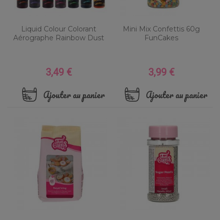
Liquid Colour Colorant
Mini Mix Confettis 60g
Aérographe Rainbow Dust
FunCakes
3,49 €
3,99 €
Prix
Prix
Ajouter au panier
Ajouter au panier