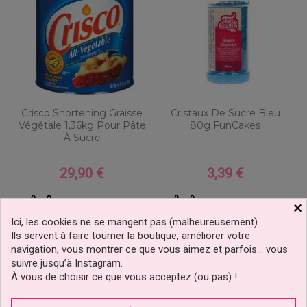
Crisco Shortening Graisse
Cristaux De Sucre Bleu
Végétale 1,36kg Pour Pâte
80g FunCakes
À Sucre
29,90 €
3,39 €
Prix
Prix
Ajouter au panier
Ajouter au panier
×
2 avis
Ici, les cookies ne se mangent pas (malheureusement).
Ils servent à faire tourner la boutique, améliorer votre
navigation, vous montrer ce que vous aimez et parfois… vous
suivre jusqu’à Instagram.
À vous de choisir ce que vous acceptez (ou pas) !