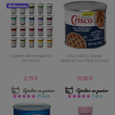
déclinaisons
Colorant Alimentaire En
Crisco 453 G Graisse
Gel Wilton
Végétal Pour Pâte À Sucre
2,79 €
10,90 €
Prix
Prix
Ajouter au panier
Ajouter au panier
25 avis
7 avis