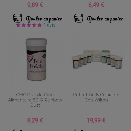
9,89 €
6,49 €
Prix
Prix
Ajouter au panier
Ajouter au panier
1 avis
CMC Ou Tylo Colle
Coffret De 8 Colorants
Alimentaire 80 G Rainbow
Gels Wilton
Dust
8,29 €
19,99 €
Prix
Prix