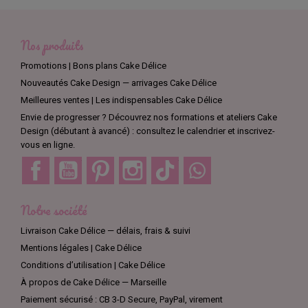
Nous proposons également une large sélection d'ingrédients
végans de qualité pour toutes vos recettes, notamment des
substituts d'œufs, des laits végétaux, des huiles végétales, des
Nos produits
farines alternatives, des colorants alimentaires naturels et bien
plus encore.
Promotions | Bons plans Cake Délice
Tous nos produits sont soigneusement sélectionnés pour
Nouveautés Cake Design — arrivages Cake Délice
garantir la qualité et la traçabilité des ingrédients. Nous
Meilleures ventes | Les indispensables Cake Délice
sommes engagés à proposer des options végan et
Envie de progresser ? Découvrez nos formations et ateliers Cake
végétariennes de haute qualité pour tous les amateurs de
Design (débutant à avancé) : consultez le calendrier et inscrivez-
pâtisserie.
vous en ligne.
Que vous soyez un professionnel ou un amateur, vous
Facebook
YouTube
Pinterest
Instagram
TikTok
Discord
trouverez tout ce dont vous avez besoin pour créer des
pâtisseries véganes et végétariennes étonnantes avec notre
sélection de matériel et de matières de qualité supérieure.
Notre société
Parcourez notre sélection pour trouver les outils et les
ingrédients dont vous avez besoin pour créer des desserts
Livraison Cake Délice — délais, frais & suivi
délicieux et époustouflants.
Mentions légales | Cake Délice
Conditions d’utilisation | Cake Délice
À propos de Cake Délice — Marseille
Paiement sécurisé : CB 3-D Secure, PayPal, virement