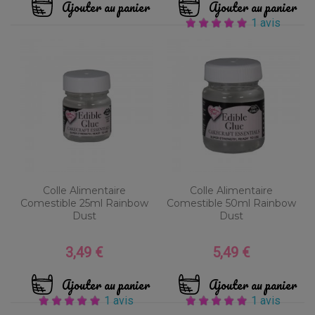
Ajouter au panier
Ajouter au panier
1 avis
Colle Alimentaire
Colle Alimentaire
Comestible 25ml Rainbow
Comestible 50ml Rainbow
Dust
Dust
3,49 €
5,49 €
Prix
Prix
Ajouter au panier
Ajouter au panier
1 avis
1 avis