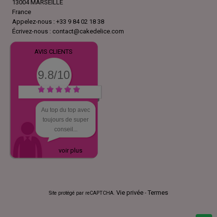
13004 MARSEILLE
France
Appelez-nous :
+33 9 84 02 18 38
Écrivez-nous :
contact@cakedelice.com
AVIS CLIENTS
9.8/10
Au top du top avec
toujours de super
conseil...
voir plus
Vie privée
Termes
Site protégé par reCAPTCHA.
-