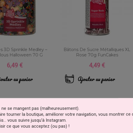
s 3D Sprinkle Medley –
Bâtons De Sucre Métalliques XL
lous Halloween 70 G
Rose 70g FunCakes
6,49 €
4,49 €
Prix
Prix
outer au panier
Ajouter au panier
es ne se mangent pas (malheureusement).
faire tourner la boutique, améliorer votre navigation, vous montrer ce
is… vous suivre jusqu’à Instagram.
sir ce que vous acceptez (ou pas) !