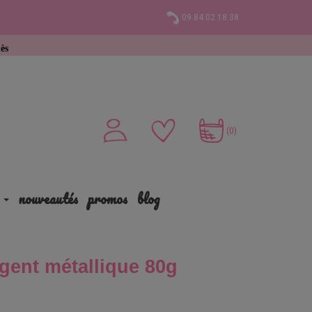
09.84.02.18.38
chat
(0)
nouveautés
promos
blog
gent métallique 80g