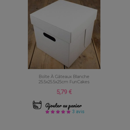
Boîte À Gâteaux Blanche
25.5x25.5x25cm FunCakes
5,79 €
Prix
Ajouter au panier
3 avis