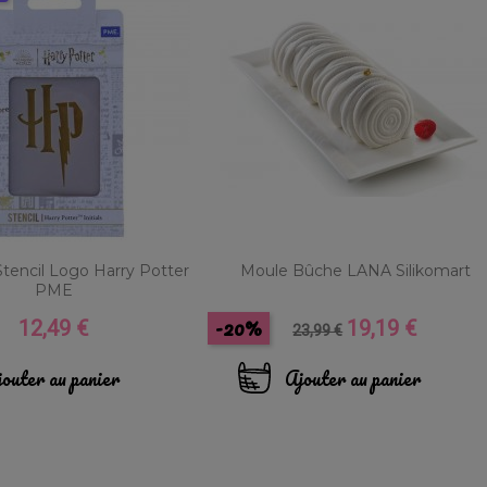
Stencil Logo Harry Potter
Moule Bûche LANA Silikomart
PME
-20%
12,49 €
19,19 €
Prix
Prix
Prix
23,99 €
de
base
outer au panier
Ajouter au panier