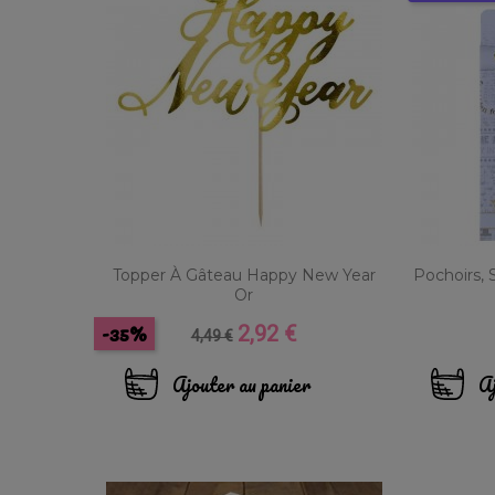
Topper À Gâteau Happy New Year
Pochoirs, 
Or
-35%
2,92 €
Prix
Prix
4,49 €
de
base
Ajouter au panier
Aj