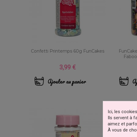
Confetti Printemps 60g FunCakes
FunCake
Faboo
3,99 €
Prix
Ajouter au panier
Aj
Ici, les cooki
Ils servent à 
aimez et parfo
À vous de choi