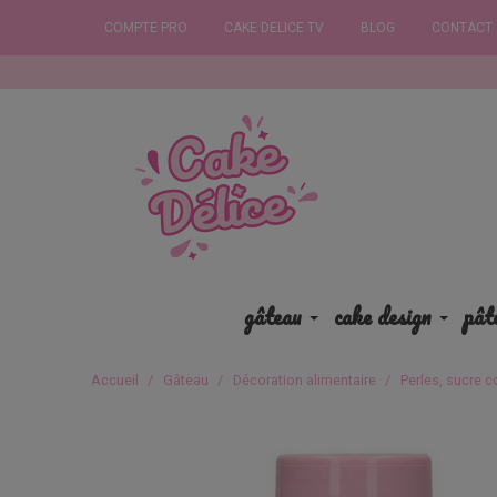
COMPTE PRO
CAKE DELICE TV
BLOG
CONTACT
Commandez
gâteau
cake design
pât
Accueil
Gâteau
Décoration alimentaire
Perles, sucre c