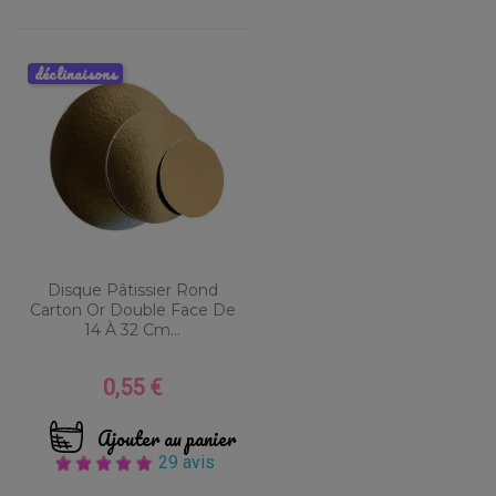
déclinaisons
Disque Pâtissier Rond
Carton Or Double Face De
14 À 32 Cm...
0,55 €
Prix
Ajouter au panier
29 avis