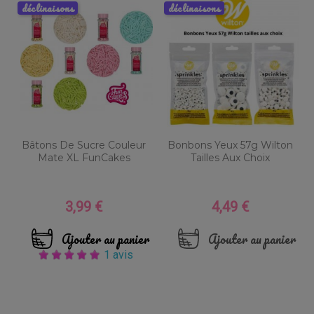
déclinaisons
déclinaisons
Bâtons De Sucre Couleur
Bonbons Yeux 57g Wilton
Mate XL FunCakes
Tailles Aux Choix
3,99 €
4,49 €
Prix
Prix
Ajouter au panier
Ajouter au panier
1 avis