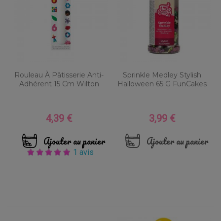
Rouleau À Pâtisserie Anti-
Sprinkle Medley Stylish
Adhérent 15 Cm Wilton
Halloween 65 G FunCakes
4,39 €
3,99 €
Prix
Prix
Ajouter au panier
Ajouter au panier
1 avis