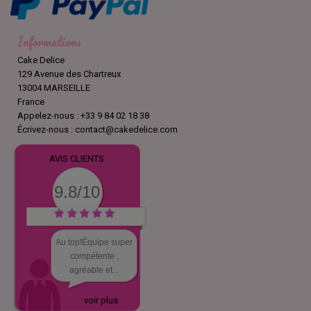
Informations
Cake Delice
129 Avenue des Chartreux
13004 MARSEILLE
France
Appelez-nous :
+33 9 84 02 18 38
Écrivez-nous :
contact@cakedelice.com
AVIS CLIENTS
9.8/10
Au top!Équipe super
compétente ,
agréable et...
voir plus