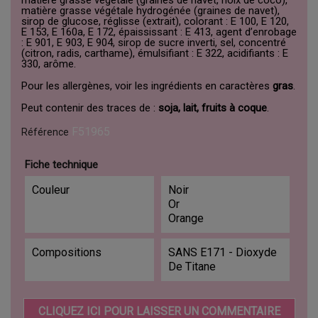
matière grasse végétale hydrogénée (graines de navet),
sirop de glucose, réglisse (extrait), colorant : E 100, E 120,
E 153, E 160a, E 172, épaississant : E 413, agent d’enrobage
: E 901, E 903, E 904, sirop de sucre inverti, sel, concentré
(citron, radis, carthame), émulsifiant : E 322, acidifiants : E
330, arôme.
Pour les allergènes, voir les ingrédients en caractères
gras
.
Peut contenir des traces de :
soja, lait, fruits à coque
.
F51965
Référence
Fiche technique
Couleur
Noir
Or
Orange
Compositions
SANS E171 - Dioxyde
De Titane
CLIQUEZ ICI POUR LAISSER UN COMMENTAIRE