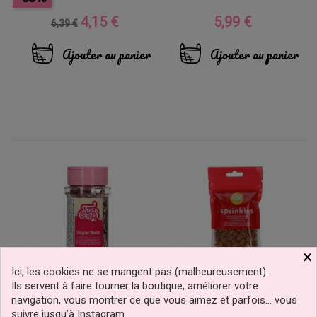
4,15 €
5,99 €
Prix
Prix
Prix
6,39 €
de
base
Ajouter au panier
Ajouter au panier
×
Ici, les cookies ne se mangent pas (malheureusement).
Ils servent à faire tourner la boutique, améliorer votre
navigation, vous montrer ce que vous aimez et parfois… vous
Bâtons De Sucre
Sprinkles Pain D'épices De
suivre jusqu’à Instagram.