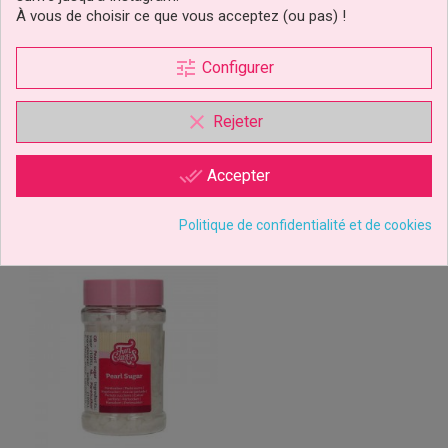
Métalliques XL Rose 70g
Noël 56g Wilton
À vous de choisir ce que vous acceptez (ou pas) !
FunCakes
-35%
tune
Configurer
4,49 €
2,59 €
Prix
Prix
Prix
3,99 €
de
base
Ajouter au panier
Ajouter au panier
clear
Rejeter
done_all
Accepter
Politique de confidentialité et de cookies