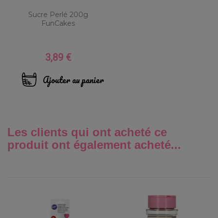
Sucre Perlé 200g
FunCakes
3,89 €
Prix
Ajouter au panier
Les clients qui ont acheté ce
produit ont également acheté...