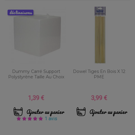
déclinaisons
Dummy Carré Support
Dowel Tiges En Bois X 12
Polystyrène Taille Au Choix
PME
1,39 €
3,99 €
Prix
Prix
Ajouter au panier
Ajouter au panier
1 avis