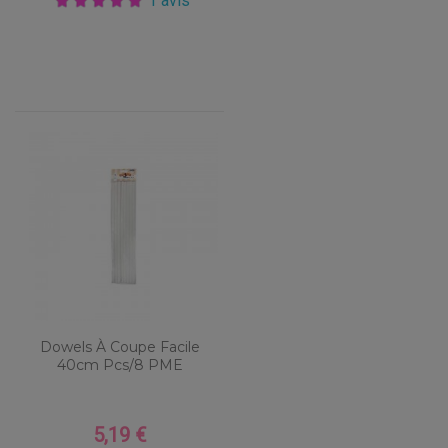
1 avis
Dowels À Coupe Facile
40cm Pcs/8 PME
5,19 €
Prix