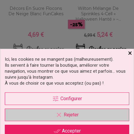
Décors En Sucre Flocons
Wilton Mélange De
De Neige Blanc FunCakes
Sprinkles 4-Cell «
Halloween Hanté » –...
-25%
4,69 €
5,24 €
Prix
Prix
Prix
6,99 €
de
base
Ajouter au panier
Ajouter au panier
×
Ici, les cookies ne se mangent pas (malheureusement).
Ils servent à faire tourner la boutique, améliorer votre
navigation, vous montrer ce que vous aimez et parfois… vous
suivre jusqu’à Instagram.
À vous de choisir ce que vous acceptez (ou pas) !
tune
Configurer
clear
Rejeter
done_all
Accepter