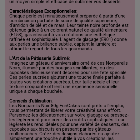
un moyen simple et efficace de sublimer vos desserts.
Caractéristiques Exceptionnelles:
Chaque perle est minutieusement préparée à partir d'une
combinaison parfaite de sucre de qualité supérieure,
d'amidon de blé et de maïs. Leur teinte noire profonde est
obtenue grâce à un colorant naturel de qualité alimentaire
(E153), garantissant à vos créations une esthétique
raffinée et sophistiquée. L'agent de glaçage (E901) donne
aux perles une brillance subtile, captant la lumière et
attirant le regard de tous les gourmands.
L'Art de la Pâtisserie Sublimé:
Imaginez un gâteau d'anniversaire orné de ces Nonpareils
Noirs, illuminé par des bougies scintillantes, ou des
cupcakes délicieusement décorés pour une fête spéciale.
Ces perles sucrées ajoutent une touche finale parfaite à
toutes vos créations sucrées. Leur taille idéale et leur
texture croquante offrent une expérience sensorielle
unique à chaque bouchée.
Conseils d'utilisation:
Les Nonpareils Noir 80g FunCakes sont prêts à l'emploi,
vous permettant de libérer votre créativité sans effort.
Parsemez-les délicatement sur votre glaçage ou pressez-
les légèrement pour créer des motifs sophistiqués. Leur
légèreté les rend idéales pour une variété de desserts, des
cupcakes aux biscuits en passant par les gâteaux
multicouches. Créez des designs élaborés ou ajoutez
simplement une touche subtile à vos créations, les