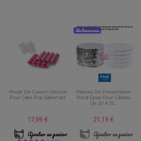
déclinaisons
Moule De Cuisson Silicone
Plateau De Présentation
Pour Cake Pop Silikomart
Rond Épais Pour Gâteau
De 20 À 35...
17,99 €
21,19 €
Prix
Prix
Ajouter au panier
Ajouter au panier