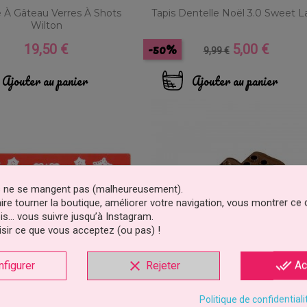
 À Gâteau Verres À Shots
Tapis Dentelle Noël 3.0 Sweet L
Wilton
-50%
19,50 €
5,00 €
Prix
Prix
Prix
9,99 €
de
base
Ajouter au panier
Ajouter au panier
es ne se mangent pas (malheureusement).
faire tourner la boutique, améliorer votre navigation, vous montrer ce
is… vous suivre jusqu’à Instagram.
sir ce que vous acceptez (ou pas) !
clear
done_all
nfigurer
Rejeter
Ac
Dentelle Guirlande De Noël
Moule À Chocolat Flame Silikom
Politique de confidentiali
Sweet Lace