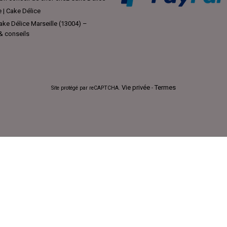
e | Cake Délice
ke Délice Marseille (13004) –
 & conseils
Vie privée
Termes
Site protégé par reCAPTCHA.
-