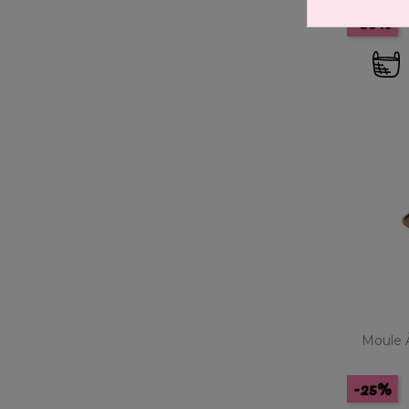
-50%
Moule À
-25%