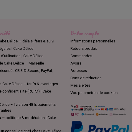
es rennes, les cadeaux, les sapins, les cerfs, le père Noël et les cl
n silicone alimentaire pour ajouter une touche de magie de Noël à vo
ciété
Votre compte
ake Délice — délais, frais & suivi
Informations personnelles
égales | Cake Délice
Retours produit
d’utilisation | Cake Délice
Commandes
e Cake Délice — Marseille
Avoirs
curisé : CB 3-D Secure, PayPal,
Adresses
Bons de réduction
 Cake Délice — tarifs & avantages
Mes alertes
e confidentialité (RGPD) | Cake
Vos paramètres de cookies
élice – livraison 48 h, paiements,
ranties
s — politique & modération | Cake
Un conseil de chef chez Cake Délice