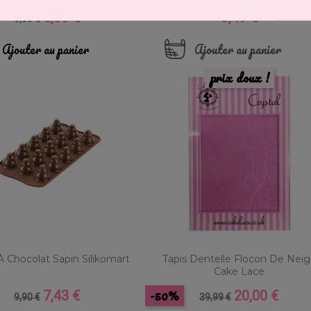
5,00 €
8,49 €
Prix
Prix
Prix
9,99 €
de
base
Ajouter au panier
Ajouter au panier
prix doux !
 Chocolat Sapin Silikomart
Tapis Dentelle Flocon De Nei
Cake Lace
-50%
7,43 €
20,00 €
Prix
Prix
Prix
Prix
9,90 €
39,99 €
de
de