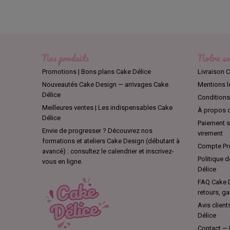
neige, l
moules e
Nos produits
Notre so
Promotions | Bons plans Cake Délice
Livraison C
Nouveautés Cake Design — arrivages Cake
Mentions l
Délice
Conditions 
Meilleures ventes | Les indispensables Cake
À propos d
Délice
Paiement sé
Envie de progresser ? Découvrez nos
virement
formations et ateliers Cake Design (débutant à
Compte Pro
avancé) : consultez le calendrier et inscrivez-
Politique d
vous en ligne.
Délice
FAQ Cake D
retours, ga
Avis client
Délice
Contact — 