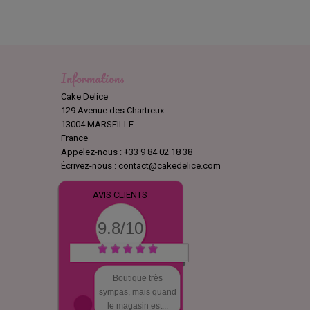
oches, et commandez dès maintenant notre sélection de
s créations culinaires !
Informations
Cake Delice
129 Avenue des Chartreux
13004 MARSEILLE
France
Appelez-nous :
+33 9 84 02 18 38
Écrivez-nous :
contact@cakedelice.com
AVIS CLIENTS
9.8/10
Boutique très
sympas, mais quand
le magasin est...