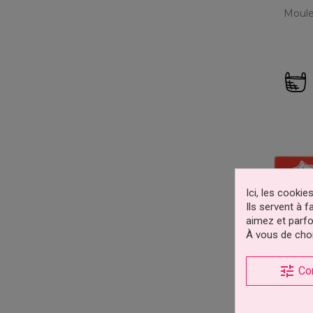
Moule
Ici, les cooki
Ils servent à 
aimez et parfo
À vous de choi
tune
Co
Tapis 