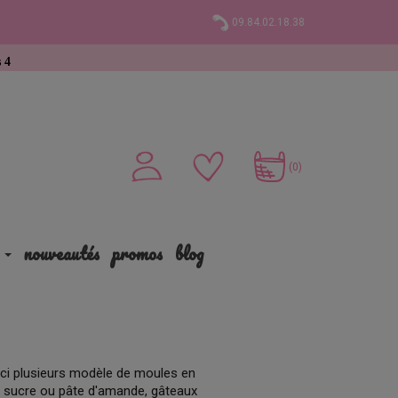
09.84.02.18.38
chat
(0)
nouveautés
promos
blog
 ici plusieurs modèle de moules en
 à sucre ou pâte d'amande, gâteaux