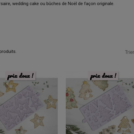
rsaire, wedding cake ou bûches de Noël de façon originale.
 produits.
Trier
prix doux !
prix doux !