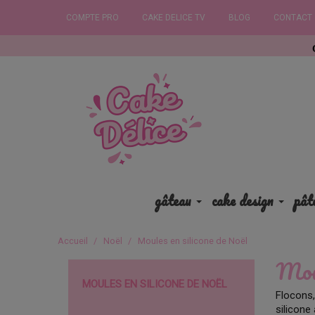
COMPTE PRO
CAKE DELICE TV
BLOG
CONTACT
Commandez 
gâteau
cake design
pât
Accueil
Noël
Moules en silicone de Noël
Moul
MOULES EN SILICONE DE NOËL
Flocons,
silicone