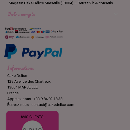
assuré de réaliser des designs impressionnants et
Magasin Cake Délice Marseille (13004) – Retrait 2 h & conseils
mémorables. Commandez dès maintenant pour découvrir l'outil
Votre compte
indispensable pour tous les passionnés de pâtisserie créatifs.

Informations
Cake Delice
129 Avenue des Chartreux
13004 MARSEILLE
France
Appelez-nous :
+33 9 84 02 18 38
Écrivez-nous :
contact@cakedelice.com
AVIS CLIENTS