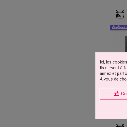
déclinai
Ici, les cooki
Ils servent à 
aimez et parfo
À vous de choi
tune
Co
Plaqu
Or/No