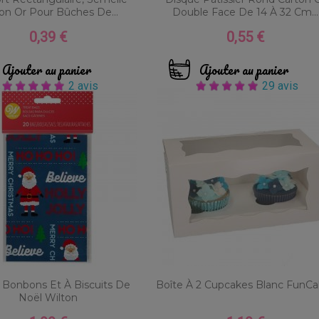
on Or Pour Bûches De...
Double Face De 14 À 32 Cm...
0,39 €
0,55 €
Prix
Prix
Ajouter au panier
Ajouter au panier
2 avis
29 avis
 Bonbons Et À Biscuits De
Boîte À 2 Cupcakes Blanc FunCa
Noël Wilton