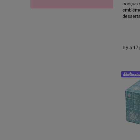
conçus s
emblémat
desserts
Il y a 17
déclinai