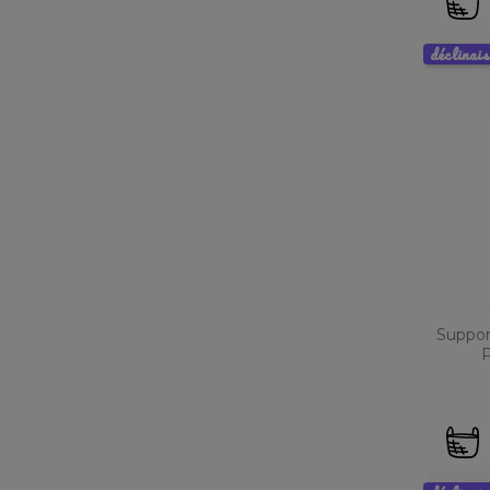
déclinai
Suppor
P