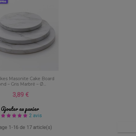
sons
kes Masonite Cake Board
nd – Gris Marbré – Ø...
3,89 €
Prix
Ajouter au panier
2 avis
hage 1-16 de 17 article(s)