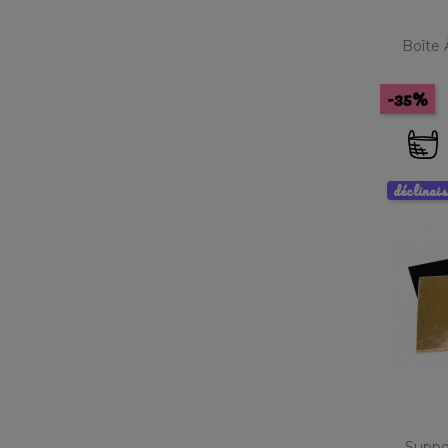
Boîte 
-35%
déclinai
Suppo