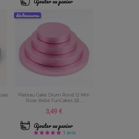
Ajouter au panier
déclinaisons
pais
Plateau Cake Drum Rond 12 Mm
Rose Bébé FunCakes (Ø...
3,49 €
Prix
Ajouter au panier
1 avis