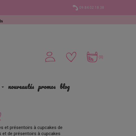
09.84.02.18.38
hat
(0)
nouveautés
promos
blog
l
es et présentoirs à cupcakes de
s et de présentoirs à cupcakes