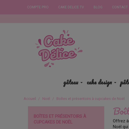
COMPTE PRO
CAKE DELICE TV
BLOG
CONTACT
Commandez a
gâteau
cake design
pât
Accueil
Noël
Boîtes et présentoirs à cupcakes de Noël
Boît
BOÎTES ET PRÉSENTOIRS À
Offrez à
CUPCAKES DE NOËL
Noël qui