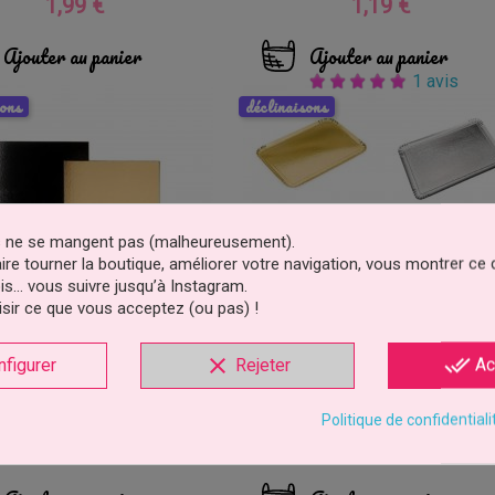
1,99 €
1,19 €
Prix
Prix
Ajouter au panier
Ajouter au panier
1 avis
sons
déclinaisons
es ne se mangent pas (malheureusement).
faire tourner la boutique, améliorer votre navigation, vous montrer ce
is… vous suivre jusqu’à Instagram.
sir ce que vous acceptez (ou pas) !
clear
done_all
nfigurer
Rejeter
Ac
e Rectangulaire Bicolore
Plateau Traiteur Rectangulaire – 
ir – 30x40 Cm Ou 20x30...
Argent, Blanc Ou...
Politique de confidentiali
0,59 €
0,59 €
Prix
Prix