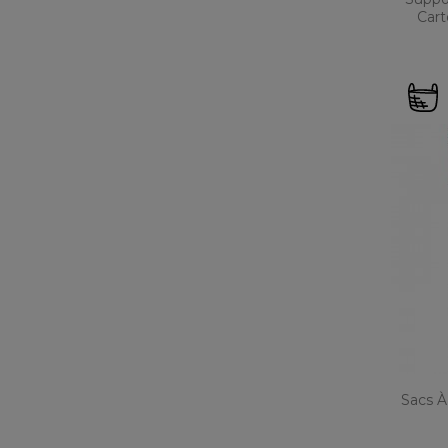
Cart
Sacs À