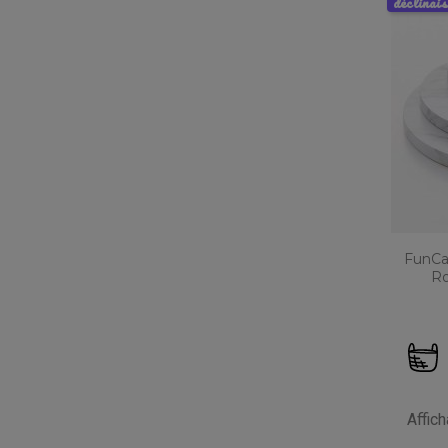
déclinai
FunCa
Ro
Affic