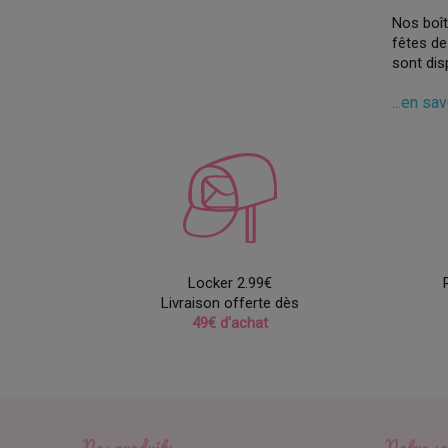
Nos boît
fêtes de
sont dis
Nos prés
...en sa
Noël, il
durables
Alors, n
présenté
magie de
Locker 2.99€
Livraison offerte dès
49€ d'achat
Nos produits
Notre so