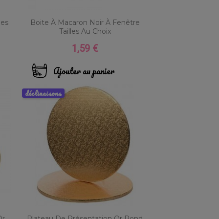
des
Boite À Macaron Noir À Fenêtre
Tailles Au Choix
1,59 €
Prix
Ajouter au panier
déclinaisons
Or
Plateau De Présentation Or Rond