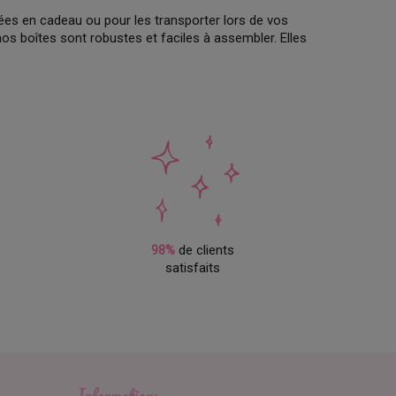
ées en cadeau ou pour les transporter lors de vos
 nos boîtes sont robustes et faciles à assembler. Elles
ors de vos fêtes de fin d'année. Avec leurs motifs de
tériaux de qualité, nos présentoirs sont résistants et
de vos besoins.
s avec des cupcakes aussi beaux que délicieux
nsation. Commandez dès maintenant et laissez la
98%
de clients
satisfaits
Informations