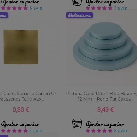
Ajouter au panier
Ajouter au panier
5 avis
1 avis
sons
déclinaisons
t Carré, Semelle Carton Or
Plateau Cake Drum Bleu Bébé É
âtisseries Taille Aux...
12 Mm – Rond FunCakes...
0,30 €
3,49 €
Prix
Prix
Ajouter au panier
Ajouter au panier
3 avis
3 avis