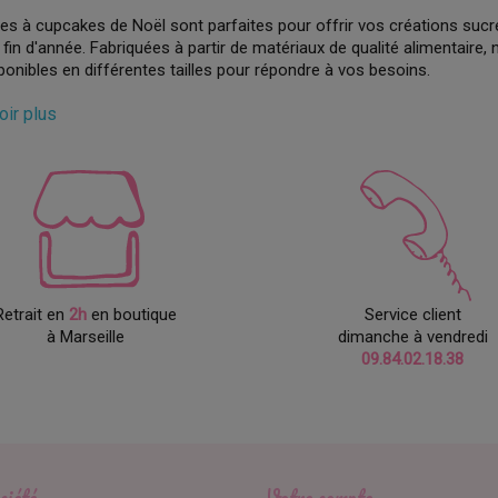
es à cupcakes de Noël sont parfaites pour offrir vos créations sucr
 fin d'année. Fabriquées à partir de matériaux de qualité alimentaire,
ponibles en différentes tailles pour répondre à vos besoins.
entoirs à cupcakes de Noël sont parfaits pour servir vos cupcakes l
voir plus
s ajouteront une touche festive à votre table. Fabriqués à partir de ma
, et peuvent accueillir différents nombres de cupcakes en fonction 
e manquez pas l'occasion d'impressionner vos proches et vos invité
s dans des boîtes et présentoirs à cupcakes de Noël qui feront se
 Noël opérer.
Retrait en
2h
en boutique
Service client
à Marseille
dimanche à vendredi
09.84.02.18.38
ciété
Votre compte