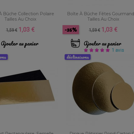
À Bûche Collection Polaire
Boîte À Bûche Fêtes Gourman
Tailles Au Choix
Tailles Au Choix
-35%
1,03 €
1,03 €
Prix
Prix
Prix
Prix
1,59 €
1,59 €
de
de
base
base
Ajouter au panier
Ajouter au panier
1 avis
sons
déclinaisons
rt Rectangulaire, Semelle
Disque Pâtissier Rond Carton 