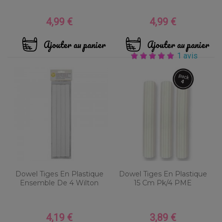
4,99 €
4,99 €
Prix
Prix
Ajouter au panier
Ajouter au panier
1 avis
Dowel Tiges En Plastique
Dowel Tiges En Plastique
Ensemble De 4 Wilton
15 Cm Pk/4 PME
4,19 €
3,89 €
Prix
Prix