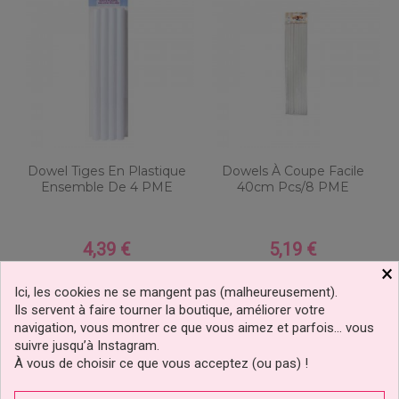
Dowel Tiges En Plastique
Dowels À Coupe Facile
Ensemble De 4 PME
40cm Pcs/8 PME
4,39 €
5,19 €
Prix
Prix
×
Ajouter au panier
Ajouter au panier
Ici, les cookies ne se mangent pas (malheureusement).
Ils servent à faire tourner la boutique, améliorer votre
navigation, vous montrer ce que vous aimez et parfois… vous
suivre jusqu’à Instagram.
À vous de choisir ce que vous acceptez (ou pas) !