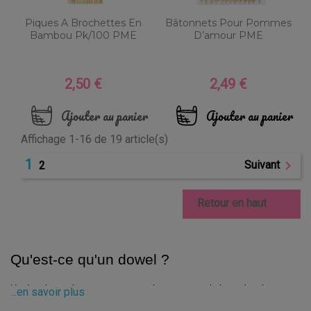
Piques A Brochettes En
Bâtonnets Pour Pommes
Bambou Pk/100 PME
D’amour PME
2,50 €
2,49 €
Prix
Prix
Ajouter au panier
Ajouter au panier
Affichage 1-16 de 19 article(s)
1

Suivant
2

Retour en haut
Qu'est-ce qu'un dowel ?
Un dowel se présente comme une tige creuse en bois, en bambou ou 
...en savoir plus
en plastique. Cette tige mesure généralement entre 15 et 30 