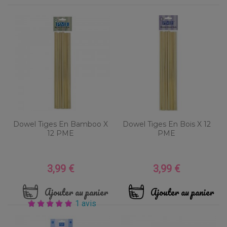
Dowel Tiges En Bamboo X
Dowel Tiges En Bois X 12
12 PME
PME
3,99 €
3,99 €
Prix
Prix
Ajouter au panier
Ajouter au panier
1 avis