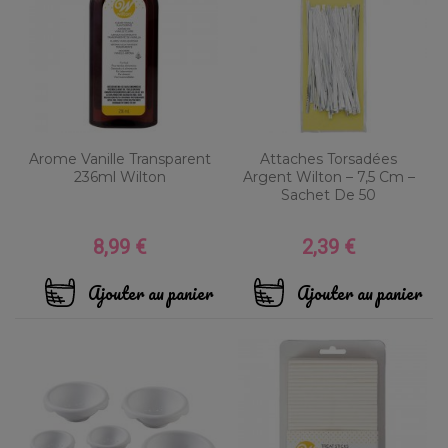
Arome Vanille Transparent
Attaches Torsadées
236ml Wilton
Argent Wilton – 7,5 Cm –
Sachet De 50
8,99 €
2,39 €
Prix
Prix
Ajouter au panier
Ajouter au panier