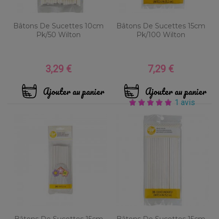
Bâtons De Sucettes 10cm
Bâtons De Sucettes 15cm
Pk/50 Wilton
Pk/100 Wilton
3,29 €
7,29 €
Prix
Prix
Ajouter au panier
Ajouter au panier
1 avis
Bâtons De Sucettes 15cm
Bâtons De Sucettes 15cm