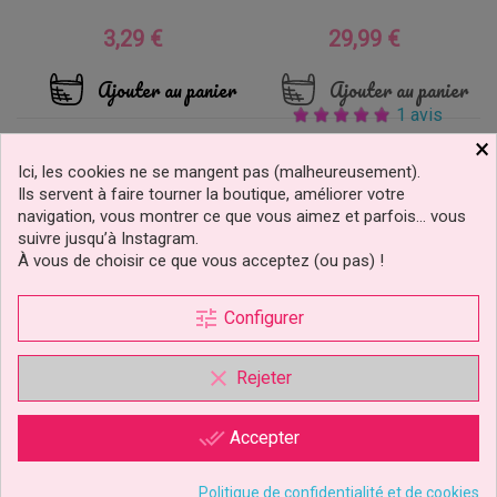
3,29 €
29,99 €
Prix
Prix
Ajouter au panier
Ajouter au panier
1 avis
×
déclinaisons
Ici, les cookies ne se mangent pas (malheureusement).
Ils servent à faire tourner la boutique, améliorer votre
navigation, vous montrer ce que vous aimez et parfois… vous
suivre jusqu’à Instagram.
À vous de choisir ce que vous acceptez (ou pas) !
tune
Configurer
clear
Rejeter
Boîte À Gâteaux Wilton À
Bol À Friandises Et
Hauteur Réglable – 5
PopCorn Jetable Cercueil
Tailles...
Wilton
done_all
Accepter
3,19 €
4,99 €
Prix
Prix
Politique de confidentialité et de cookies