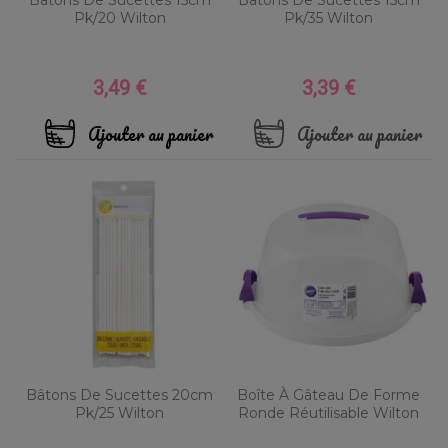
Pk/20 Wilton
Pk/35 Wilton
3,49 €
3,39 €
Prix
Prix
Ajouter au panier
Ajouter au panier
Bâtons De Sucettes 20cm
Boîte À Gâteau De Forme
Pk/25 Wilton
Ronde Réutilisable Wilton