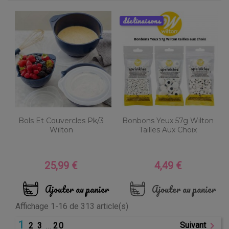
déclinaisons
Bols Et Couvercles Pk/3
Bonbons Yeux 57g Wilton
Wilton
Tailles Aux Choix
25,99 €
4,49 €
Prix
Prix
Ajouter au panier
Ajouter au panier
Affichage 1-16 de 313 article(s)
1

Suivant
2
3
…
20