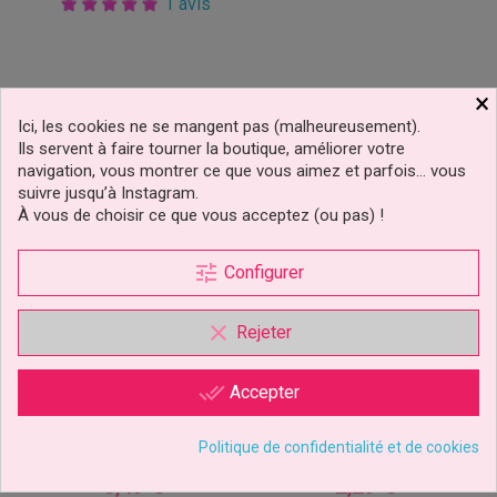
1 avis
×
Ici, les cookies ne se mangent pas (malheureusement).
Ils servent à faire tourner la boutique, améliorer votre
navigation, vous montrer ce que vous aimez et parfois… vous
suivre jusqu’à Instagram.
À vous de choisir ce que vous acceptez (ou pas) !
tune
Configurer
clear
Rejeter
Bâtons De Sucettes 15cm
Bâtons À Sucettes 11,5 Cm
done_all
Accepter
Pk/20 Wilton
Pk/50 PME
Politique de confidentialité et de cookies
3,49 €
2,29 €
Prix
Prix