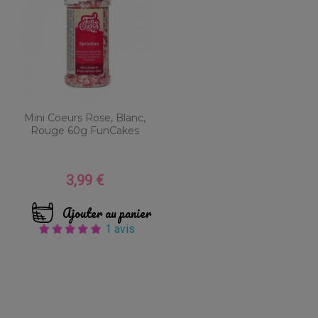
Mini Coeurs Rose, Blanc,
Rouge 60g FunCakes
3,99 €
Prix
Ajouter au panier
1 avis