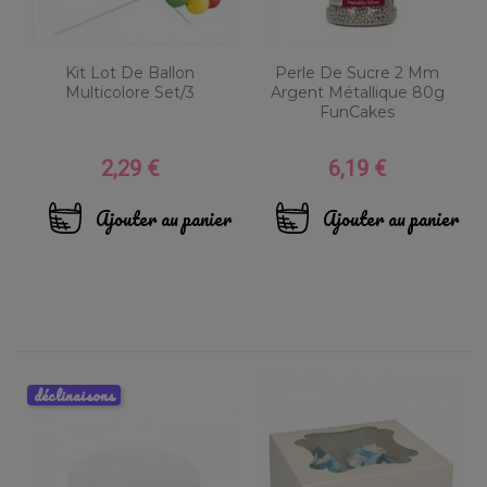
Kit Lot De Ballon
Perle De Sucre 2 Mm
Multicolore Set/3
Argent Métallique 80g
FunCakes
2,29 €
6,19 €
Prix
Prix
Ajouter au panier
Ajouter au panier
déclinaisons