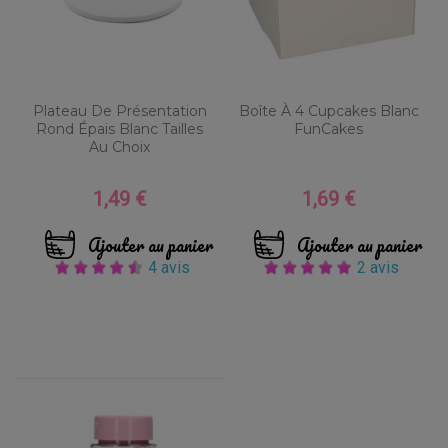
Plateau De Présentation
Boîte À 4 Cupcakes Blanc
Rond Épais Blanc Tailles
FunCakes
Au Choix
1,49 €
1,69 €
Prix
Prix
Ajouter au panier
Ajouter au panier
4 avis
2 avis