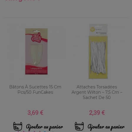
Bâtons À Sucettes 15 Cm
Attaches Torsadées
Pcs/50 FunCakes
Argent Wilton – 7,5 Cm –
Sachet De 50
3,69 €
2,39 €
Prix
Prix
Ajouter au panier
Ajouter au panier