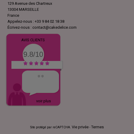
129 Avenue des Chartreux
13004 MARSEILLE
France
Appelez-nous :
+33 9 84 02 18 38
Écrivez-nous :
contact@cakedelice.com
AVIS CLIENTS
9.8/10
☺️☺️
voir plus
Vie privée
Termes
Site protégé par reCAPTCHA.
-