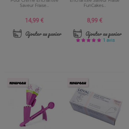
Pour Crème Enchantée
Enchantée Saveur Fraise
Saveur Fraise...
FunCakes...
14,99 €
8,99 €
Prix
Prix
Ajouter au panier
Ajouter au panier
1 avis
nouveau
nouveau