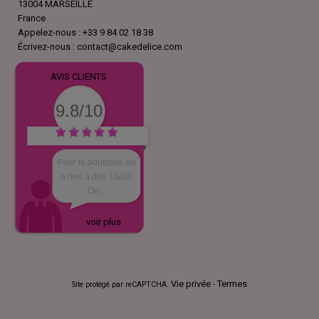
13004 MARSEILLE
France
Appelez-nous :
+33 9 84 02 18 38
Écrivez-nous :
contact@cakedelice.com
AVIS CLIENTS
9.8/10
Pour le boutique, on
a rien à dire 10/10.
On...
voir plus
Vie privée
Termes
Site protégé par reCAPTCHA.
-