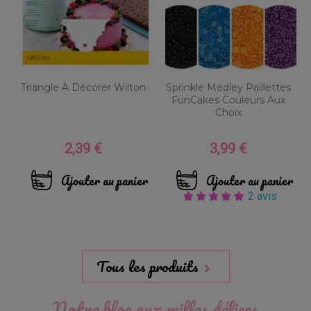
Triangle À Décorer Wilton
Sprinkle Medley Paillettes
FunCakes Couleurs Aux
Choix
2,39 €
3,99 €
Prix
Prix
Ajouter au panier
Ajouter au panier
2 avis
Tous les produits

Notre blog aux milles délices