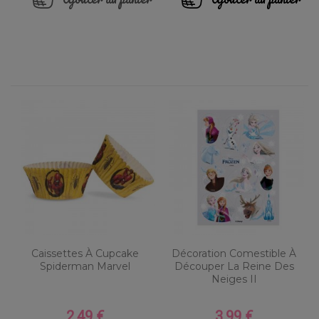
Caissettes À Cupcake
Décoration Comestible À
Spiderman Marvel
Découper La Reine Des
Neiges II
2,49 €
3,99 €
Prix
Prix