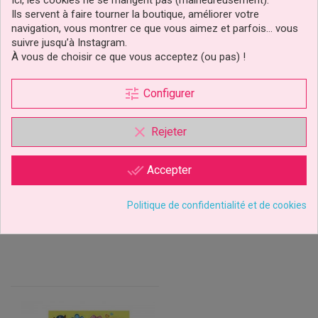
Ici, les cookies ne se mangent pas (malheureusement).
Ils servent à faire tourner la boutique, améliorer votre
navigation, vous montrer ce que vous aimez et parfois… vous
suivre jusqu’à Instagram.
À vous de choisir ce que vous acceptez (ou pas) !
tune
Configurer
Kit Figurine Marcus, Chase
Figurine Pvc 3D Marcus
Pat’ Patrouille
Pat'patrouille
clear
Rejeter
14,89 €
5,99 €
Prix
Prix
done_all
Accepter
Ajouter au panier
Ajouter au panier
Politique de confidentialité et de cookies