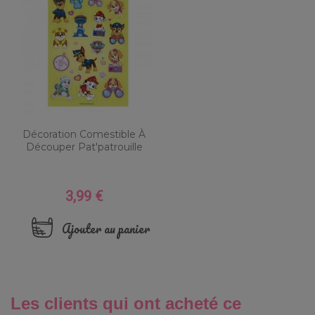
Décoration Comestible À
Découper Pat'patrouille
3,99 €
Prix
Ajouter au panier
Les clients qui ont acheté ce