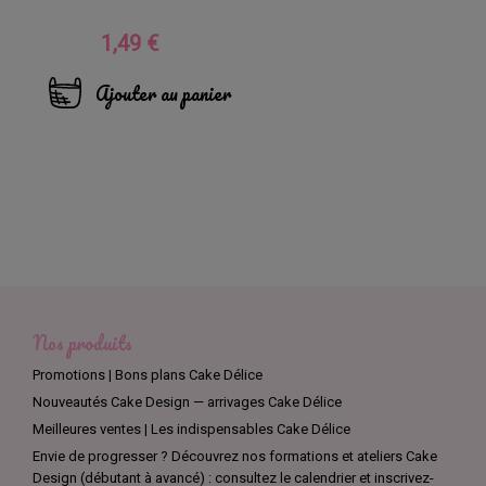
1,49 €
Prix
Ajouter au panier
Nos produits
Promotions | Bons plans Cake Délice
Nouveautés Cake Design — arrivages Cake Délice
Meilleures ventes | Les indispensables Cake Délice
Envie de progresser ? Découvrez nos formations et ateliers Cake
Design (débutant à avancé) : consultez le calendrier et inscrivez-