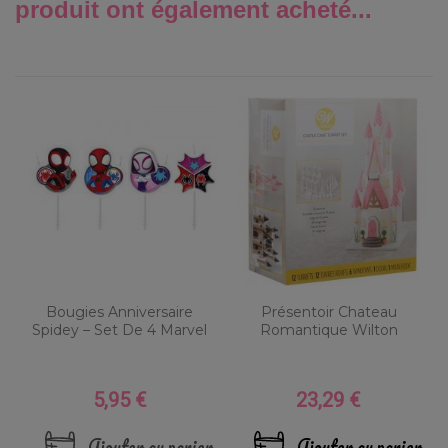
produit ont également acheté...
Bougies Anniversaire
Présentoir Chateau
Spidey – Set De 4 Marvel
Romantique Wilton
5,95 €
23,29 €
Prix
Prix
Ajouter au panier
Ajouter au panier